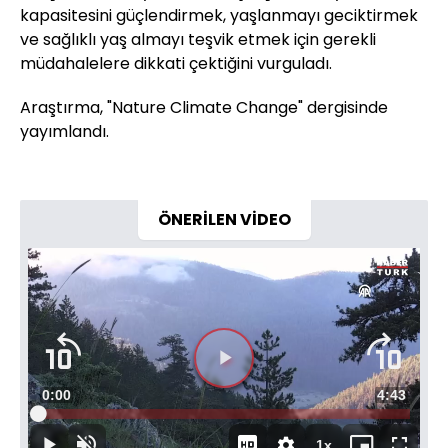
kapasitesini güçlendirmek, yaşlanmayı geciktirmek
ve sağlıklı yaş almayı teşvik etmek için gerekli
müdahalelere dikkati çektiğini vurguladı.
Araştırma, "Nature Climate Change" dergisinde
yayımlandı.
ÖNERİLEN VİDEO
Süre
0:00
Toplam
4:43
Yüklendi
:
11.81%
Süre
1x