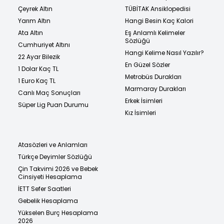
Çeyrek Altın
TÜBİTAK Ansiklopedisi
Yarım Altın
Hangi Besin Kaç Kalori
Ata Altın
Eş Anlamlı Kelimeler
Sözlüğü
Cumhuriyet Altını
Hangi Kelime Nasıl Yazılır?
22 Ayar Bilezik
En Güzel Sözler
1 Dolar Kaç TL
Metrobüs Durakları
1 Euro Kaç TL
Marmaray Durakları
Canlı Maç Sonuçları
Erkek İsimleri
Süper Lig Puan Durumu
Kız İsimleri
Atasözleri ve Anlamları
Türkçe Deyimler Sözlüğü
Çin Takvimi 2026 ve Bebek
Cinsiyeti Hesaplama
İETT Sefer Saatleri
Gebelik Hesaplama
Yükselen Burç Hesaplama
2026