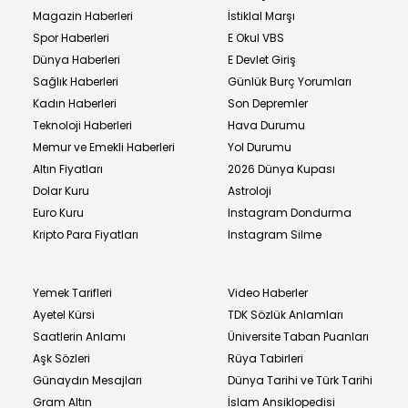
Magazin Haberleri
İstiklal Marşı
Spor Haberleri
E Okul VBS
Dünya Haberleri
E Devlet Giriş
Sağlık Haberleri
Günlük Burç Yorumları
Kadın Haberleri
Son Depremler
Teknoloji Haberleri
Hava Durumu
Memur ve Emekli Haberleri
Yol Durumu
Altın Fiyatları
2026 Dünya Kupası
Dolar Kuru
Astroloji
Euro Kuru
Instagram Dondurma
Kripto Para Fiyatları
Instagram Silme
Yemek Tarifleri
Video Haberler
Ayetel Kürsi
TDK Sözlük Anlamları
Saatlerin Anlamı
Üniversite Taban Puanları
Aşk Sözleri
Rüya Tabirleri
Günaydın Mesajları
Dünya Tarihi ve Türk Tarihi
Gram Altın
İslam Ansiklopedisi