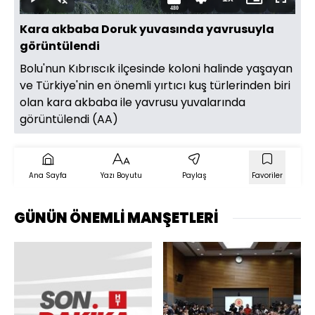
Duraklat
Sesi
Oynatma
Mini
Tam
480
Aç
Hızı
oynatıcı
Ekran
Kara akbaba Doruk yuvasında yavrusuyla
görüntülendi
Bolu'nun Kıbrıscık ilçesinde koloni halinde yaşayan
ve Türkiye'nin en önemli yırtıcı kuş türlerinden biri
olan kara akbaba ile yavrusu yuvalarında
görüntülendi (AA)
Ana Sayfa
Yazı Boyutu
Paylaş
Favoriler
GÜNÜN ÖNEMLİ MANŞETLERİ