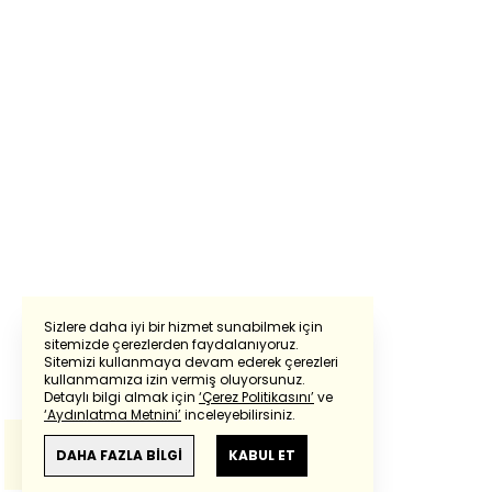
Sizlere daha iyi bir hizmet sunabilmek için
sitemizde çerezlerden faydalanıyoruz.
Sitemizi kullanmaya devam ederek çerezleri
Powered by
Translate
kullanmamıza izin vermiş oluyorsunuz.
Detaylı bilgi almak için
‘Çerez Politikasını’
ve
‘Aydınlatma Metnini’
inceleyebilirsiniz.
Bu çeviride
Google Translete
kullanılmıştır.
Anlam ve çeviri hatalarından
haberturk.com
DAHA FAZLA BİLGİ
KABUL ET
sorumlu değildir.