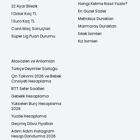
Hangi Kelime Nasıl Yazılır?
22 Ayar Bilezik
En Güzel Sözler
1 Dolar Kaç TL
Metrobüs Durakları
1 Euro Kaç TL
Marmaray Durakları
Canlı Maç Sonuçları
Erkek İsimleri
Süper Lig Puan Durumu
Kız İsimleri
Atasözleri ve Anlamları
Türkçe Deyimler Sözlüğü
Çin Takvimi 2026 ve Bebek
Cinsiyeti Hesaplama
İETT Sefer Saatleri
Gebelik Hesaplama
Yükselen Burç Hesaplama
2026
Yüzde Hesaplama
Geçmiş Döviz Fiyatları
Adım Adım Instagram
Hesap Dondurma 2026