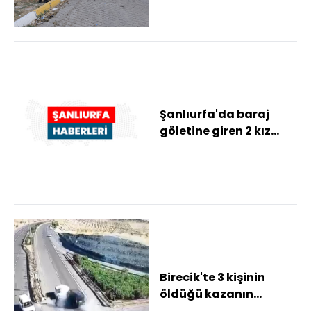
boğularak hayatını
kaybet...
Şanlıurfa'da baraj
göletine giren 2 kız
kardeş boğuldu
Birecik'te 3 kişinin
öldüğü kazanın
görüntüleri ortaya