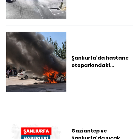
çıktı
Şanlıurfa'da hastane
otoparkındaki
otomobil yandı
Gaziantep ve
Şanlıurfa'da sıcak