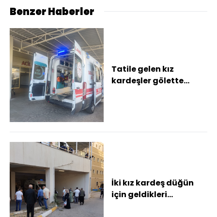
Benzer Haberler
Tatile gelen kız
kardeşler gölette
boğuldu
İki kız kardeş düğün
için geldikleri
Şanlıurfa'da