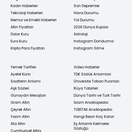
Kadın Haberleri
Son Depremler
Teknoloji Haberleri
Hava Durumu
Memur ve Emekli Haberleri
Yol Durumu
Altın Fiyatları
2026 Dünya Kupası
Dolar Kuru
Astroloji
Euro Kuru
Instagram Dondurma
Kripto Para Fiyatları
Instagram Silme
Yemek Tarifleri
Video Haberler
Ayetel Kürsi
TDK Sözlük Anlamları
Saatlerin Anlamı
Üniversite Taban Puanları
Aşk Sözleri
Rüya Tabirleri
Günaydın Mesajları
Dünya Tarihi ve Türk Tarihi
Gram Altın
İslam Ansiklopedisi
Çeyrek Altın
TÜBİTAK Ansiklopedisi
Yarım Altın
Hangi Besin Kaç Kalori
Ata Altın
Eş Anlamlı Kelimeler
Sözlüğü
Cumhuriyet Altını