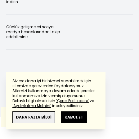
indirin
Günlük gelişmeleri sosyal
medya hesaplarından takip
edebilirsiniz.
Sizlere daha iyi bir hizmet sunabilmek için
sitemizde çerezlerden faydalanıyoruz.
Sitemizi kullanmaya devam ederek çerezleri
Powered by
Translate
kullanmamıza izin vermiş oluyorsunuz.
Detaylı bilgi almak için
‘Çerez Politikasını’
ve
‘Aydınlatma Metnini’
inceleyebilirsiniz.
Bu çeviride
Google Translete
kullanılmıştır.
Anlam ve çeviri hatalarından
haberturk.com
DAHA FAZLA BİLGİ
KABUL ET
sorumlu değildir.