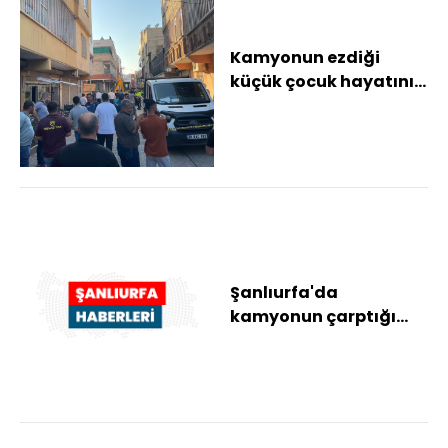
Kamyonun ezdiği
küçük çocuk hayatını
kaybetti
Şanlıurfa'da
kamyonun çarptığı
çocuk öldü