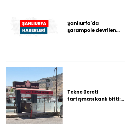
Şanlıurfa'da
şarampole devrilen
otomobildeki 4 kişi
yaralandı
Tekne ücreti
tartışması kanlı bitti:
1'i ağır 3 yaralı