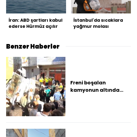
İran: ABD şartları kabul
İstanbul'da sıcaklara
ederse Hürmüz açılır
yağmur molası
Benzer Haberler
Freni boşalan
kamyonun altında
kalan kız çocuğu öldü