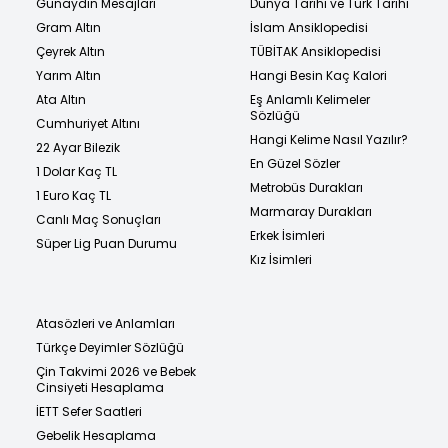
Günaydın Mesajları
Dünya Tarihi ve Türk Tarihi
Gram Altın
İslam Ansiklopedisi
Çeyrek Altın
TÜBİTAK Ansiklopedisi
Yarım Altın
Hangi Besin Kaç Kalori
Ata Altın
Eş Anlamlı Kelimeler
Sözlüğü
Cumhuriyet Altını
Hangi Kelime Nasıl Yazılır?
22 Ayar Bilezik
En Güzel Sözler
1 Dolar Kaç TL
Metrobüs Durakları
1 Euro Kaç TL
Marmaray Durakları
Canlı Maç Sonuçları
Erkek İsimleri
Süper Lig Puan Durumu
Kız İsimleri
Atasözleri ve Anlamları
Türkçe Deyimler Sözlüğü
Çin Takvimi 2026 ve Bebek
Cinsiyeti Hesaplama
İETT Sefer Saatleri
Gebelik Hesaplama