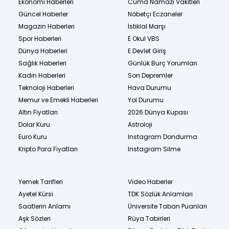
Ekonomi Haberleri
Cuma Namazı Vakitleri
Güncel Haberler
Nöbetçi Eczaneler
Magazin Haberleri
İstiklal Marşı
Spor Haberleri
E Okul VBS
Dünya Haberleri
E Devlet Giriş
Sağlık Haberleri
Günlük Burç Yorumları
Kadın Haberleri
Son Depremler
Teknoloji Haberleri
Hava Durumu
Memur ve Emekli Haberleri
Yol Durumu
Altın Fiyatları
2026 Dünya Kupası
Dolar Kuru
Astroloji
Euro Kuru
Instagram Dondurma
Kripto Para Fiyatları
Instagram Silme
Yemek Tarifleri
Video Haberler
Ayetel Kürsi
TDK Sözlük Anlamları
Saatlerin Anlamı
Üniversite Taban Puanları
Aşk Sözleri
Rüya Tabirleri