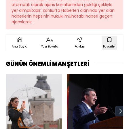
otomatik olarak ajans kanallarından geldiği şekliyle
yer almaktadır. Şanlıurfa Haberleri alanında yer alan
haberlerin hepsinin hukuki muhatabı haberi geçen
ajanslardır.
Ana Sayfa
Yazı Boyutu
Paylaş
Favoriler
GÜNÜN ÖNEMLİ MANŞETLERİ