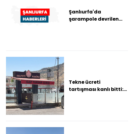
Şanlıurfa'da
şarampole devrilen
otomobildeki 4 kişi
yaralandı
Tekne ücreti
tartışması kanlı bitti:
1'i ağır 3 yaralı