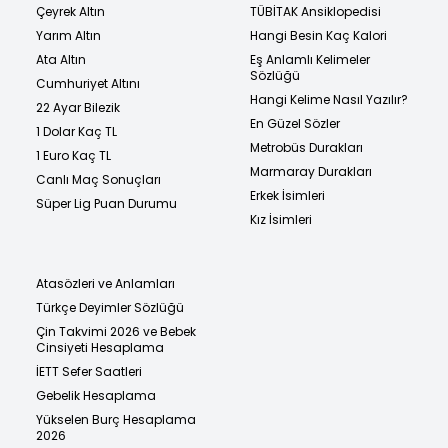
Çeyrek Altın
TÜBİTAK Ansiklopedisi
Yarım Altın
Hangi Besin Kaç Kalori
Ata Altın
Eş Anlamlı Kelimeler
Sözlüğü
Cumhuriyet Altını
Hangi Kelime Nasıl Yazılır?
22 Ayar Bilezik
En Güzel Sözler
1 Dolar Kaç TL
Metrobüs Durakları
1 Euro Kaç TL
Marmaray Durakları
Canlı Maç Sonuçları
Erkek İsimleri
Süper Lig Puan Durumu
Kız İsimleri
Atasözleri ve Anlamları
Türkçe Deyimler Sözlüğü
Çin Takvimi 2026 ve Bebek
Cinsiyeti Hesaplama
İETT Sefer Saatleri
Gebelik Hesaplama
Yükselen Burç Hesaplama
2026