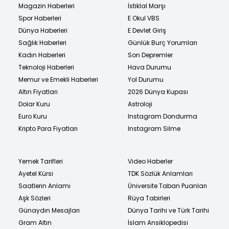
Magazin Haberleri
İstiklal Marşı
Spor Haberleri
E Okul VBS
Dünya Haberleri
E Devlet Giriş
Sağlık Haberleri
Günlük Burç Yorumları
Kadın Haberleri
Son Depremler
Teknoloji Haberleri
Hava Durumu
Memur ve Emekli Haberleri
Yol Durumu
Altın Fiyatları
2026 Dünya Kupası
Dolar Kuru
Astroloji
Euro Kuru
Instagram Dondurma
Kripto Para Fiyatları
Instagram Silme
Yemek Tarifleri
Video Haberler
Ayetel Kürsi
TDK Sözlük Anlamları
Saatlerin Anlamı
Üniversite Taban Puanları
Aşk Sözleri
Rüya Tabirleri
Günaydın Mesajları
Dünya Tarihi ve Türk Tarihi
Gram Altın
İslam Ansiklopedisi