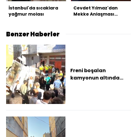
İstanbul'da sıcaklara
Cevdet Yılmaz'dan
yağmur molası
Mekke Anlaşması
mesajı
Benzer Haberler
Freni boşalan
kamyonun altında
kalan kız çocuğu öldü