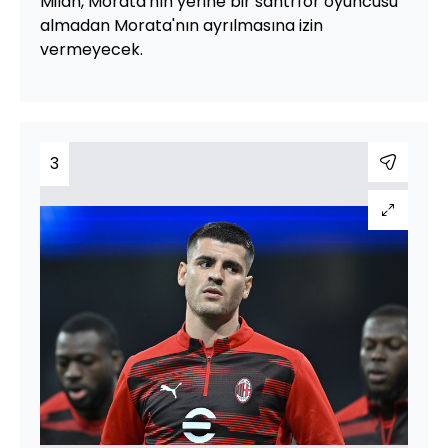
Milan, Morata'nın yerine bir santrfor oyuncusu
almadan Morata'nın ayrılmasına izin
vermeyecek.
3