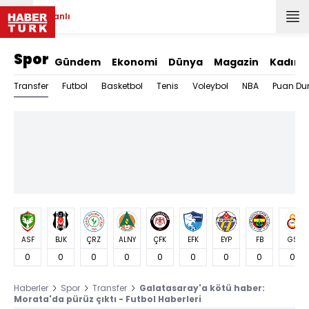
Canlı
Spor
Gündem
Ekonomi
Dünya
Magazin
Kadın
Transfer
Futbol
Basketbol
Tenis
Voleybol
NBA
Puan Du
ASF
BJK
ÇRZ
ALNY
ÇFK
EFK
EYP
FB
GS
0
0
0
0
0
0
0
0
0
Haberler
Spor
Transfer
Galatasaray'a kötü haber:
Morata'da pürüz çıktı - Futbol Haberleri