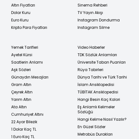
Altın Fiyatları
Sinema Rehberi
Dolar Kuru
TV Yayın Akışı
Euro Kuru
Instagram Dondurma
Kripto Para Fiyatları
Instagram Silme
Yemek Tarifleri
Video Haberler
Ayetel Kürsi
TDK Sözlük Anlamları
Saatlerin Anlamı
Üniversite Taban Puanları
Aşk Sözleri
Rüya Tabirleri
Günaydın Mesajları
Dünya Tarihi ve Türk Tarihi
Gram Altın
İslam Ansiklopedisi
Çeyrek Altın
TÜBİTAK Ansiklopedisi
Yarım Altın
Hangi Besin Kaç Kalori
Ata Altın
Eş Anlamlı Kelimeler
Sözlüğü
Cumhuriyet Altını
Hangi Kelime Nasıl Yazılır?
22 Ayar Bilezik
En Güzel Sözler
1 Dolar Kaç TL
Metrobüs Durakları
1 Euro Kaç TL