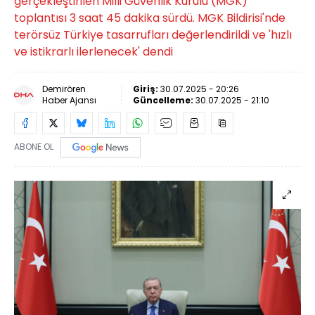
gerçekleştirilen Milli Güvenlik Kurulu (MGK)
toplantısı 3 saat 45 dakika sürdü. MGK Bildirisi'nde
terörsüz Türkiye tasarrufları değerlendirildi ve 'hızlı
ve istikrarlı ilerlenecek' dendi
Demirören
Giriş:
30.07.2025 - 20:26
Haber Ajansı
Güncelleme:
30.07.2025 - 21:10
ABONE OL