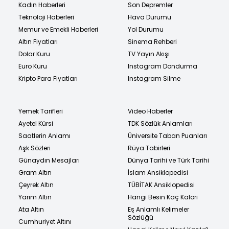
Kadın Haberleri
Son Depremler
Teknoloji Haberleri
Hava Durumu
Memur ve Emekli Haberleri
Yol Durumu
Altın Fiyatları
Sinema Rehberi
Dolar Kuru
TV Yayın Akışı
Euro Kuru
Instagram Dondurma
Kripto Para Fiyatları
Instagram Silme
Yemek Tarifleri
Video Haberler
Ayetel Kürsi
TDK Sözlük Anlamları
Saatlerin Anlamı
Üniversite Taban Puanları
Aşk Sözleri
Rüya Tabirleri
Günaydın Mesajları
Dünya Tarihi ve Türk Tarihi
Gram Altın
İslam Ansiklopedisi
Çeyrek Altın
TÜBİTAK Ansiklopedisi
Yarım Altın
Hangi Besin Kaç Kalori
Ata Altın
Eş Anlamlı Kelimeler
Sözlüğü
Cumhuriyet Altını