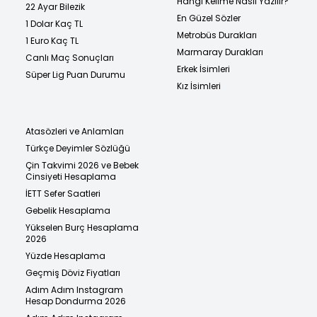
Hangi Kelime Nasıl Yazılır?
22 Ayar Bilezik
En Güzel Sözler
1 Dolar Kaç TL
Metrobüs Durakları
1 Euro Kaç TL
Marmaray Durakları
Canlı Maç Sonuçları
Erkek İsimleri
Süper Lig Puan Durumu
Kız İsimleri
Atasözleri ve Anlamları
Türkçe Deyimler Sözlüğü
Çin Takvimi 2026 ve Bebek
Cinsiyeti Hesaplama
İETT Sefer Saatleri
Gebelik Hesaplama
Yükselen Burç Hesaplama
2026
Yüzde Hesaplama
Geçmiş Döviz Fiyatları
Adım Adım Instagram
Hesap Dondurma 2026