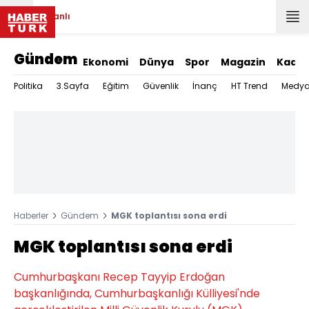
Canlı
Gündem
Ekonomi
Dünya
Spor
Magazin
Kadın
Politika
3.Sayfa
Eğitim
Güvenlik
İnanç
HT Trend
Medy
Haberler
Gündem
MGK toplantısı sona erdi
MGK toplantısı sona erdi
Cumhurbaşkanı Recep Tayyip Erdoğan
başkanlığında, Cumhurbaşkanlığı Külliyesi'nde