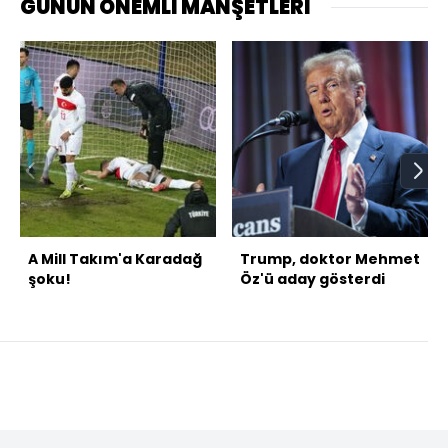
GÜNÜN ÖNEMLİ MANŞETLERİ
A Mill Takım'a Karadağ
Trump, doktor Mehmet
şoku!
Öz'ü aday gösterdi