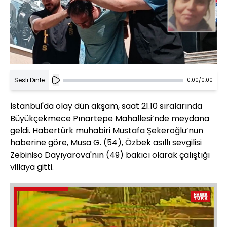
Sesli Dinle
0:00
/
0:00
İstanbul'da olay dün akşam, saat 21.10 sıralarında
Büyükçekmece Pınartepe Mahallesi’nde meydana
geldi. Habertürk muhabiri Mustafa Şekeroğlu’nun
haberine göre, Musa G. (54), Özbek asıllı sevgilisi
Zebiniso Dayıyarova'nın (49) bakıcı olarak çalıştığı
villaya gitti.