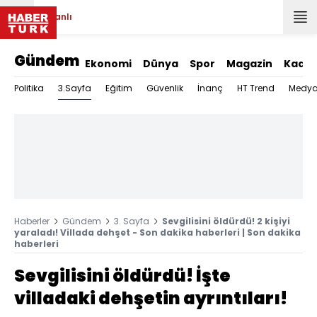
Canlı
Gündem
Ekonomi
Dünya
Spor
Magazin
Kadın
3.Sayfa
Politika
Eğitim
Güvenlik
İnanç
HT Trend
Medy
Haberler
Gündem
3. Sayfa
Sevgilisini öldürdü! 2 kişiyi
yaraladı! Villada dehşet - Son dakika haberleri | Son dakika
haberleri
Sevgilisini öldürdü! İşte
villadaki dehşetin ayrıntıları!