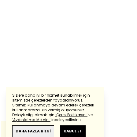
Sizlere daha iyi bir hizmet sunabilmek için
sitemizde çerezlerden faydalanıyoruz.
Sitemizi kullanmaya devam ederek çerezleri
Powered by
Translate
kullanmamıza izin vermiş oluyorsunuz.
Detaylı bilgi almak için
‘Çerez Politikasını’
ve
‘Aydınlatma Metnini’
inceleyebilirsiniz.
Bu çeviride
Google Translete
kullanılmıştır.
Anlam ve çeviri hatalarından
haberturk.com
DAHA FAZLA BİLGİ
KABUL ET
sorumlu değildir.