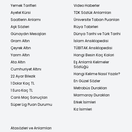
Yemek Tarifleri
Video Haberler
Ayetel Kürsi
TDK Sözlük Anlamları
Saatlerin Anlamı
Üniversite Taban Puanları
Aşk Sözleri
Rüya Tabirleri
Günaydın Mesajları
Dünya Tarihi ve Türk Tarihi
Gram Altın
İslam Ansiklopedisi
Çeyrek Altın
TÜBİTAK Ansiklopedisi
Yarım Altın
Hangi Besin Kaç Kalori
Ata Altın
Eş Anlamlı Kelimeler
Sözlüğü
Cumhuriyet Altını
Hangi Kelime Nasıl Yazılır?
22 Ayar Bilezik
En Güzel Sözler
1 Dolar Kaç TL
Metrobüs Durakları
1 Euro Kaç TL
Marmaray Durakları
Canlı Maç Sonuçları
Erkek İsimleri
Süper Lig Puan Durumu
Kız İsimleri
Atasözleri ve Anlamları