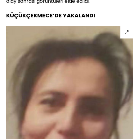
olay sonrası görüntüleri elde edildi.
KÜÇÜKÇEKMECE’DE YAKALANDI