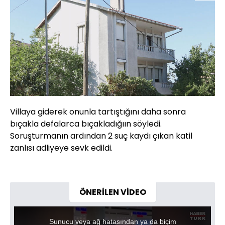
Villaya giderek onunla tartıştığını daha sonra
bıçakla defalarca bıçakladığıın söyledi.
Soruşturmanın ardından 2 suç kaydı çıkan katil
zanlısı adliyeye sevk edildi.
ÖNERİLEN VİDEO
This
is
a
Sunucu veya ağ hatasından ya da biçim
modal