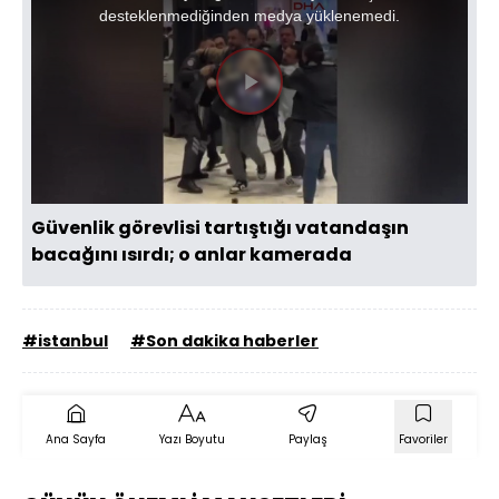
window.
desteklenmediğinden medya yüklenemedi.
Videoyu
Oynat
Güvenlik görevlisi tartıştığı vatandaşın
bacağını ısırdı; o anlar kamerada
#istanbul
#Son dakika haberler
Ana Sayfa
Yazı Boyutu
Paylaş
Favoriler