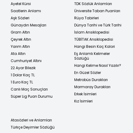
Ayetel Kürsi
TDK Sözlük Anlamları
Saatlerin Anlamı
Üniversite Taban Puanları
Aşk Sözleri
Rüya Tabirleri
Günaydın Mesajları
Dünya Tarihi ve Türk Tarihi
Gram Altın
İslam Ansiklopedisi
Çeyrek Altın
TÜBİTAK Ansiklopedisi
Yarım Altın
Hangi Besin Kaç Kalori
Ata Altın
Eş Anlamlı Kelimeler
Sözlüğü
Cumhuriyet Altını
Hangi Kelime Nasıl Yazılır?
22 Ayar Bilezik
En Güzel Sözler
1 Dolar Kaç TL
Metrobüs Durakları
1 Euro Kaç TL
Marmaray Durakları
Canlı Maç Sonuçları
Erkek İsimleri
Süper Lig Puan Durumu
Kız İsimleri
Atasözleri ve Anlamları
Türkçe Deyimler Sözlüğü