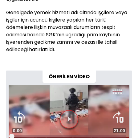
Genelgede yemek hizmeti adı altında işçilere veya
işçiler için ücüncü kişilere yapılan her türlü
ödemelere ilişkin muvazaalı durumların tespit
edilmesi halinde SGK’nın uğradığı prim kaybının
işverenden gecikme zammı ve cezası ile tahsil
edileceği hatırlatıldı.
ÖNERİLEN VİDEO
Videoyu
Süre
0:00
Toplam
21:00
Oynat
Yüklendi
: