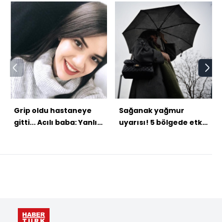
Grip oldu hastaneye
Sağanak yağmur
gitti... Acılı baba: Yanlış
uyarısı! 5 bölgede etkili
serum öldürdü!
olacak