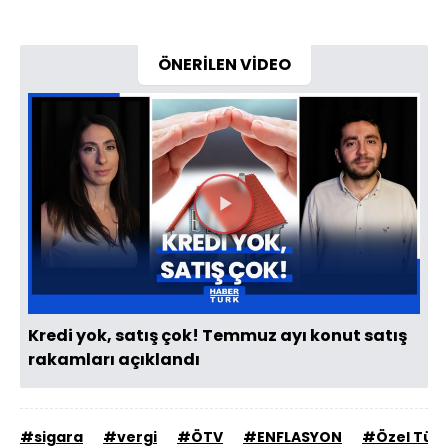
ÖNERİLEN VİDEO
Videoyu
Oynat
Kredi yok, satış çok! Temmuz ayı konut satış
rakamları açıklandı
#sigara
#vergi
#ÖTV
#ENFLASYON
#Özel Tüke