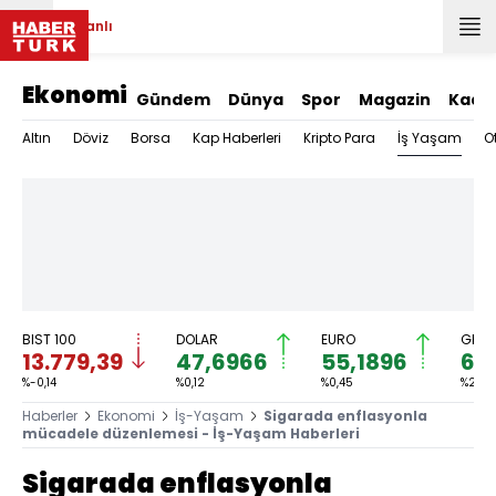
Canlı
Ekonomi
Gündem
Dünya
Spor
Magazin
Kadı
İş Yaşam
Altın
Döviz
Borsa
Kap Haberleri
Kripto Para
O
BIST 100
DOLAR
EURO
GRAM
13.779,39
47,6966
55,1896
6.
%-0,14
%0,12
%0,45
%2,59
Haberler
Ekonomi
İş-Yaşam
Sigarada enflasyonla
mücadele düzenlemesi - İş-Yaşam Haberleri
Sigarada enflasyonla