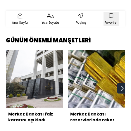
Ana Sayfa
Yazı Boyutu
Paylaş
Favoriler
GÜNÜN ÖNEMLİ MANŞETLERİ
Merkez Bankası faiz
Merkez Bankası
kararını açıkladı
rezervlerinde rekor