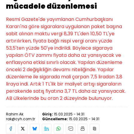
mücadele düzenlemesi
Resmi Gazete'de yayımlanan Cumhurbaşkanı
Kararı'na göre sigaralara uygulanan paket başına
sabit alınan maktu vergi 8,39 TL'den 10,50 TL'ye
artırılırken, fiyata bağlı nispi vergi oranı yüzde
53,5'ten yüzde 50'ye indirildi. Böylece sigaraya
yapılan ÖTV zammı fiyata daha az yansıyacak ve
enflasyona etkisi sınırlı olacak. Yapılan düzenleme
önceki 2 değişikliğin devamı niteliğinde. Yapılar
düzenleme ile sigarada mali çarpan 7,5 liradan 3,8
liraya indi. Artık 1 TL'lik bir maliyet artışı sigaraların
perakende satış fiyatına 3,7 TL daha az yansıyacak.
AB ülkelerinde bu oran 2 düzeyinde bulunuyor.
Rahim Ak
Giriş:
15.03.2025 - 14:31
rak@cyh.com.tr
Güncelleme:
15.03.2025 - 14:31