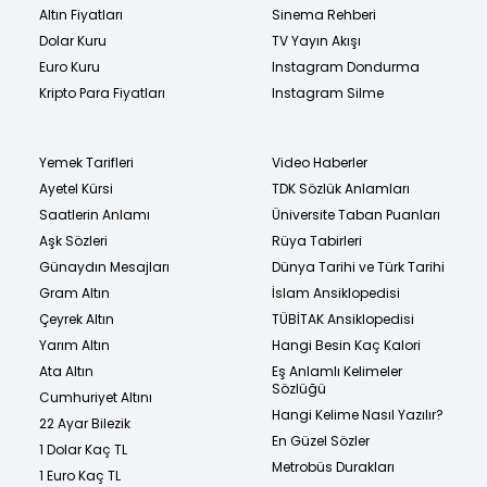
Altın Fiyatları
Sinema Rehberi
Dolar Kuru
TV Yayın Akışı
Euro Kuru
Instagram Dondurma
Kripto Para Fiyatları
Instagram Silme
Yemek Tarifleri
Video Haberler
Ayetel Kürsi
TDK Sözlük Anlamları
Saatlerin Anlamı
Üniversite Taban Puanları
Aşk Sözleri
Rüya Tabirleri
Günaydın Mesajları
Dünya Tarihi ve Türk Tarihi
Gram Altın
İslam Ansiklopedisi
Çeyrek Altın
TÜBİTAK Ansiklopedisi
Yarım Altın
Hangi Besin Kaç Kalori
Ata Altın
Eş Anlamlı Kelimeler
Sözlüğü
Cumhuriyet Altını
Hangi Kelime Nasıl Yazılır?
22 Ayar Bilezik
En Güzel Sözler
1 Dolar Kaç TL
Metrobüs Durakları
1 Euro Kaç TL