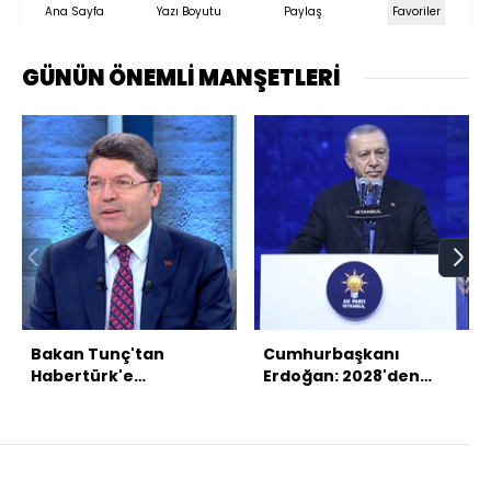
Ana Sayfa
Yazı Boyutu
Paylaş
Favoriler
GÜNÜN ÖNEMLİ MANŞETLERİ
Bakan Tunç'tan
Cumhurbaşkanı
Habertürk'e
Erdoğan: 2028'den
açıklamalar
sonra yeni bir İstanbul,
yeni bir Türkiye inşa
edeceğiz