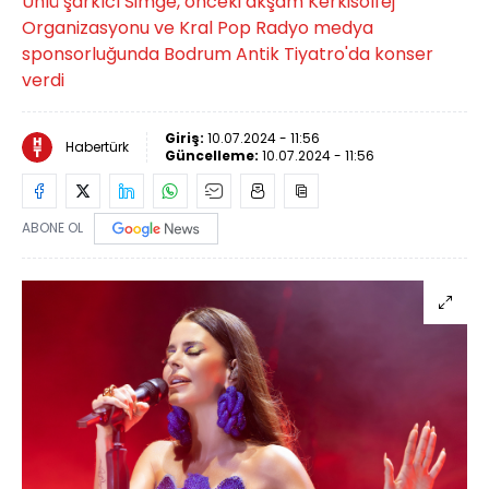
Ünlü şarkıcı Simge, önceki akşam Kerkisolfej
Organizasyonu ve Kral Pop Radyo medya
sponsorluğunda Bodrum Antik Tiyatro'da konser
verdi
Giriş:
10.07.2024 - 11:56
Habertürk
Güncelleme:
10.07.2024 - 11:56
ABONE OL