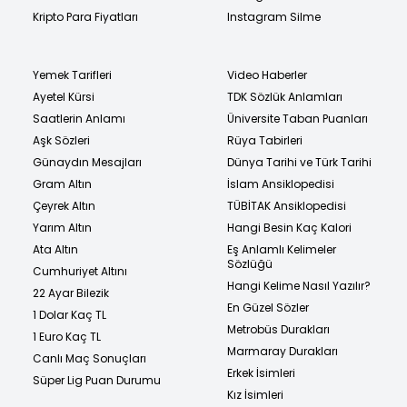
Kripto Para Fiyatları
Instagram Silme
Yemek Tarifleri
Video Haberler
Ayetel Kürsi
TDK Sözlük Anlamları
Saatlerin Anlamı
Üniversite Taban Puanları
Aşk Sözleri
Rüya Tabirleri
Günaydın Mesajları
Dünya Tarihi ve Türk Tarihi
Gram Altın
İslam Ansiklopedisi
Çeyrek Altın
TÜBİTAK Ansiklopedisi
Yarım Altın
Hangi Besin Kaç Kalori
Ata Altın
Eş Anlamlı Kelimeler
Sözlüğü
Cumhuriyet Altını
Hangi Kelime Nasıl Yazılır?
22 Ayar Bilezik
En Güzel Sözler
1 Dolar Kaç TL
Metrobüs Durakları
1 Euro Kaç TL
Marmaray Durakları
Canlı Maç Sonuçları
Erkek İsimleri
Süper Lig Puan Durumu
Kız İsimleri