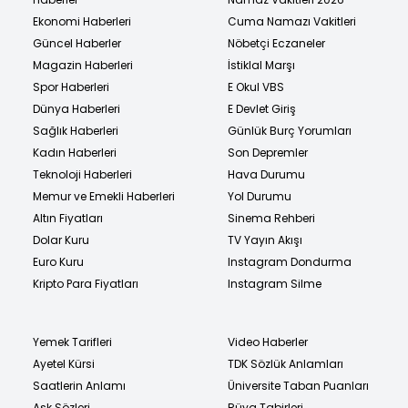
Ekonomi Haberleri
Cuma Namazı Vakitleri
Güncel Haberler
Nöbetçi Eczaneler
Magazin Haberleri
İstiklal Marşı
Spor Haberleri
E Okul VBS
Dünya Haberleri
E Devlet Giriş
Sağlık Haberleri
Günlük Burç Yorumları
Kadın Haberleri
Son Depremler
Teknoloji Haberleri
Hava Durumu
Memur ve Emekli Haberleri
Yol Durumu
Altın Fiyatları
Sinema Rehberi
Dolar Kuru
TV Yayın Akışı
Euro Kuru
Instagram Dondurma
Kripto Para Fiyatları
Instagram Silme
Yemek Tarifleri
Video Haberler
Ayetel Kürsi
TDK Sözlük Anlamları
Saatlerin Anlamı
Üniversite Taban Puanları
Aşk Sözleri
Rüya Tabirleri