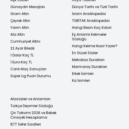
Günaydın Mesajları
Dünya Tarihi ve Türk Tarihi
Gram Altın
İslam Ansiklopedisi
Çeyrek Altın
TÜBİTAK Ansiklopedisi
Yarım Altın
Hangi Besin Kaç Kalori
Ata Altın
Eş Anlamlı Kelimeler
Sözlüğü
Cumhuriyet Altını
Hangi Kelime Nasıl Yazılır?
22 Ayar Bilezik
En Güzel Sözler
1 Dolar Kaç TL
Metrobüs Durakları
1 Euro Kaç TL
Marmaray Durakları
Canlı Maç Sonuçları
Erkek İsimleri
Süper Lig Puan Durumu
Kız İsimleri
Atasözleri ve Anlamları
Türkçe Deyimler Sözlüğü
Çin Takvimi 2026 ve Bebek
Cinsiyeti Hesaplama
İETT Sefer Saatleri