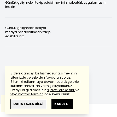
Günlük gelişmeleri takip edebilmek için habertürk uygulamasını
indirin
Günlük gelişmeleri sosyal
medya hesaplarından takip
edebilirsiniz.
Sizlere daha iyi bir hizmet sunabilmek için
sitemizde çerezlerden faydalanıyoruz.
Sitemizi kullanmaya devam ederek çerezleri
Powered by
Translate
kullanmamıza izin vermiş oluyorsunuz.
Detaylı bilgi almak için
‘Çerez Politikasını’
ve
‘Aydınlatma Metnini’
inceleyebilirsiniz.
Bu çeviride
Google Translete
kullanılmıştır.
Anlam ve çeviri hatalarından
haberturk.com
DAHA FAZLA BİLGİ
KABUL ET
sorumlu değildir.