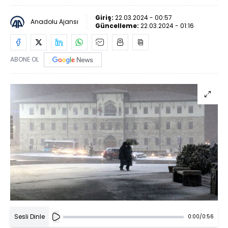
Giriş:
22.03.2024 - 00:57
Anadolu Ajansı
Güncelleme:
22.03.2024 - 01:16
ABONE OL
Sesli Dinle
0:00
/
0:56