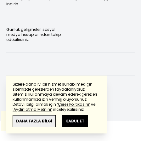
indirin
Günlük gelişmeleri sosyal
medya hesaplarından takip
edebilirsiniz.
Sizlere daha iyi bir hizmet sunabilmek için
sitemizde çerezlerden faydalanıyoruz.
Sitemizi kullanmaya devam ederek çerezleri
Powered by
Translate
kullanmamıza izin vermiş oluyorsunuz.
Detaylı bilgi almak için
‘Çerez Politikasını’
ve
‘Aydınlatma Metnini’
inceleyebilirsiniz.
Bu çeviride
Google Translete
kullanılmıştır.
Anlam ve çeviri hatalarından
haberturk.com
DAHA FAZLA BİLGİ
KABUL ET
sorumlu değildir.