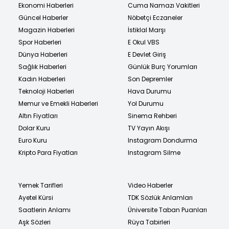
Ekonomi Haberleri
Cuma Namazı Vakitleri
Güncel Haberler
Nöbetçi Eczaneler
Magazin Haberleri
İstiklal Marşı
Spor Haberleri
E Okul VBS
Dünya Haberleri
E Devlet Giriş
Sağlık Haberleri
Günlük Burç Yorumları
Kadın Haberleri
Son Depremler
Teknoloji Haberleri
Hava Durumu
Memur ve Emekli Haberleri
Yol Durumu
Altın Fiyatları
Sinema Rehberi
Dolar Kuru
TV Yayın Akışı
Euro Kuru
Instagram Dondurma
Kripto Para Fiyatları
Instagram Silme
Yemek Tarifleri
Video Haberler
Ayetel Kürsi
TDK Sözlük Anlamları
Saatlerin Anlamı
Üniversite Taban Puanları
Aşk Sözleri
Rüya Tabirleri