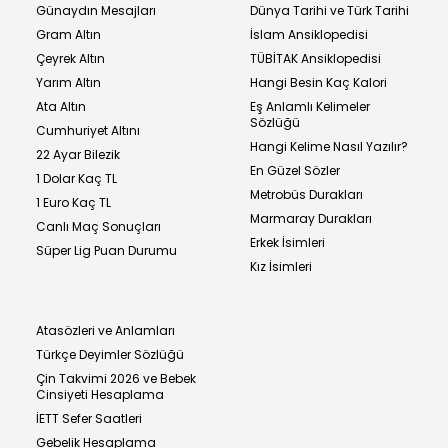
Günaydın Mesajları
Dünya Tarihi ve Türk Tarihi
Gram Altın
İslam Ansiklopedisi
Çeyrek Altın
TÜBİTAK Ansiklopedisi
Yarım Altın
Hangi Besin Kaç Kalori
Ata Altın
Eş Anlamlı Kelimeler
Sözlüğü
Cumhuriyet Altını
Hangi Kelime Nasıl Yazılır?
22 Ayar Bilezik
En Güzel Sözler
1 Dolar Kaç TL
Metrobüs Durakları
1 Euro Kaç TL
Marmaray Durakları
Canlı Maç Sonuçları
Erkek İsimleri
Süper Lig Puan Durumu
Kız İsimleri
Atasözleri ve Anlamları
Türkçe Deyimler Sözlüğü
Çin Takvimi 2026 ve Bebek
Cinsiyeti Hesaplama
İETT Sefer Saatleri
Gebelik Hesaplama