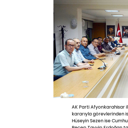
AK Parti Afyonkarahisar i
kararıyla görevlerinden i
Hüseyin Sezen ise Cumhu
Recep Tayyip Erdoğan tar