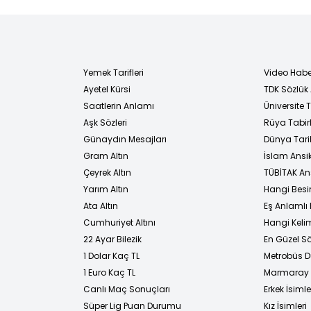
Yemek Tarifleri
Video Habe
Ayetel Kürsi
TDK Sözlük
i
Saatlerin Anlamı
Üniversite
Aşk Sözleri
Rüya Tabirl
Günaydın Mesajları
Dünya Tarih
Gram Altın
İslam Ansi
Çeyrek Altın
TÜBİTAK An
Yarım Altın
Hangi Besi
Ata Altın
Eş Anlamlı 
Cumhuriyet Altını
Hangi Kelim
22 Ayar Bilezik
En Güzel Sö
1 Dolar Kaç TL
Metrobüs D
1 Euro Kaç TL
Marmaray D
Canlı Maç Sonuçları
Erkek İsimle
Süper Lig Puan Durumu
Kız İsimleri