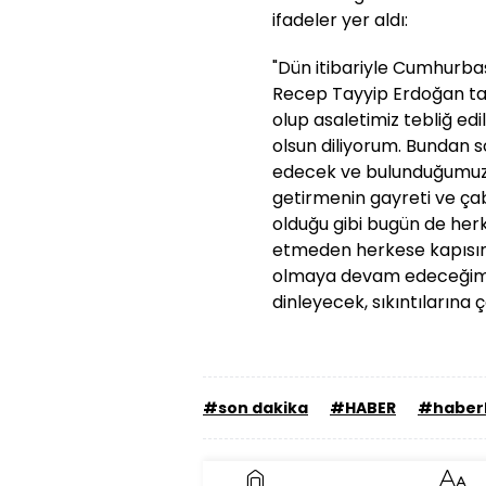
ifadeler yer aldı:
"Dün itibariyle Cumhurba
Recep Tayyip Erdoğan ta
olup asaletimiz tebliğ edil
olsun diliyorum. Bundan
edecek ve bulunduğumuz 
getirmenin gayreti ve ça
olduğu gibi bugün de herke
etmeden herkese kapısını
olmaya devam edeceğim. 
dinleyecek, sıkıntıların
#son dakika
#HABER
#haber