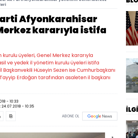
BL
leri
Parti Afyonkarahisar
erkez kararıyla istifa
m kurulu üyeleri, Genel Merkez kararıyla
 asil ve yedek il yönetim kurulu üyeleri istifa
. İl Başkanvekili Hüseyin Sezen ise Cumhurbaşkanı
Tayyip Erdoğan tarafından asaleten il başkanı
018 - 10:33
:
24.07.2018 - 10:35
İLG
ABONE OL