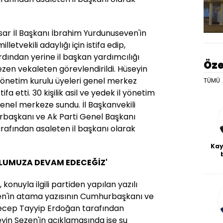
sar İl Başkanı İbrahim Yurdunuseven'in
letvekili adaylığı için istifa edip,
ardından yerine il başkan yardımcılığı
Öze
zen vekaleten görevlendirildi. Hüseyin
yönetim kurulu üyeleri genel merkez
TÜMÜ
fa etti. 30 kişilik asil ve yedek il yönetim
ı genel merkeze sundu. İl Başkanvekili
rbaşkanı ve Ak Parti Genel Başkanı
afından asaleten il başkanı olarak
Kay
OLUMUZA DEVAM EDECEĞİZ'
De
haf
a
konuyla ilgili partiden yapılan yazılı
bl
en'in atama yazısının Cumhurbaşkanı ve
Recep Tayyip Erdoğan tarafından
seyin Sezen'in açıklamasında ise şu