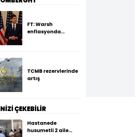
OOMBERGHT
FT: Warsh
enflasyonda
yükseliş sürerse faiz
artırımına hazır
TCMB rezervlerinde
artış
İNİZİ ÇEKEBİLİR
Hastanede
husumetli 2 aile