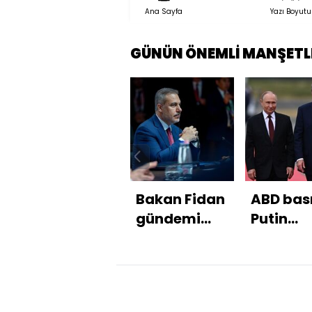
Ana Sayfa
Yazı Boyutu
GÜNÜN ÖNEMLİ MANŞETL
Bakan Fidan
ABD bası
gündemi
Putin
değerlendirdi
Donetsk'
talep ett