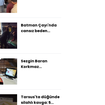
arasında kavga: 3
yaralı
Batman Çayı'nda
cansız beden
bulundu
Sezgin Baran
Korkmaz
soruşturmasında 3
tutuklama
Tarsus'ta düğünde
silahlı kavga: 5