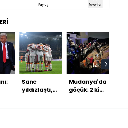
Paylaş
Favoriler
ERİ
nı:
Sane
Mudanya'da
Dep
yıldızlaştı,
göçük: 2 kişi
kral
i
Cimbom
hayatını
i
serisini
kaybetti
sürdürdü