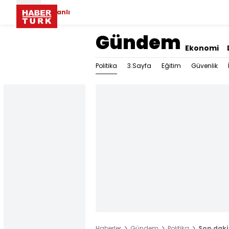
Canlı
Gündem
Ekonomi
Politika
3.Sayfa
Eğitim
Güvenlik
Haberler
Gündem
Politika
Son daki