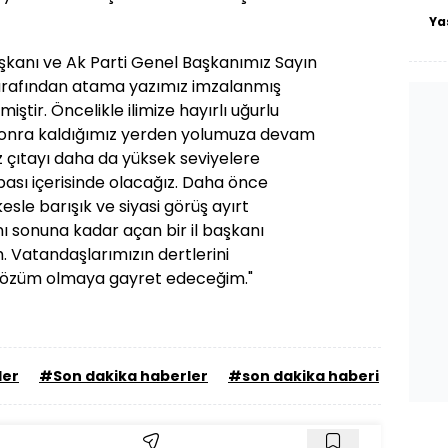
Ya
şkanı ve Ak Parti Genel Başkanımız Sayın
rafından atama yazımız imzalanmış
miştir. Öncelikle ilimize hayırlı uğurlu
 sonra kaldığımız yerden yolumuza devam
çıtayı daha da yüksek seviyelere
bası içerisinde olacağız. Daha önce
sle barışık ve siyasi görüş ayırt
 sonuna kadar açan bir il başkanı
Vatandaşlarımızın dertlerini
a çözüm olmaya gayret edeceğim."
ler
#Son dakika haberler
#son dakika haberi
#AK P