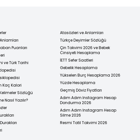
rler
Atasözleri ve Anlamları
 Anlamları
Türkçe Deyimler Sözlüğü
 Taban Puanları
Çin Takvimi 2026 ve Bebek
Cinsiyeti Hesaplama
eri
İETT Sefer Saatleri
i ve Türk Tarihi
Gebelik Hesaplama
klopedisi
Yükselen Burç Hesaplama 2026
siklopedisi
Yüzde Hesaplama
n Kaç Kalori
Geçmiş Döviz Fiyatları
Kelimeler Sözlüğü
Adım Adım Instagram Hesap
e Nasıl Yazılır?
Dondurma 2026
zler
Adım Adım Instagram Hesap
urakları
Silme 2026
urakları
Resmi Tatil Takvimi 2026
ri