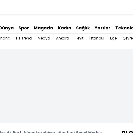
Dünya
Spor
Magazin
Kadın
Sağlık
Yazılar
Teknolo
İnanç
HT Trend
Medya
Ankara
Teyit
İstanbul
Ege
Çevre
ka: Ak Parti Afyonkarahisar yönetimi Genel Merkez