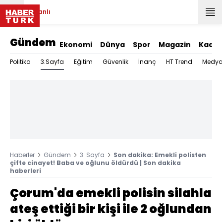
Canlı
Gündem
Ekonomi
Dünya
Spor
Magazin
Kadın
3.Sayfa
Politika
Eğitim
Güvenlik
İnanç
HT Trend
Medy
Haberler
Gündem
3. Sayfa
Son dakika: Emekli polisten
çifte cinayet! Baba ve oğlunu öldürdü | Son dakika
haberleri
Çorum'da emekli polisin silahla
ateş ettiği bir kişi ile 2 oğlundan