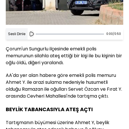
Sesli Dinle
0:00
/
0:50
Çorum'un Sungurlu ilçesinde emekli polis
memurunun silahla ateş ettiği bir kişi ile bu kişinin bir
oğlu öldü, diğeri yaralandı.
AA'da yer alan habere göre emekli polis memuru
Ahmet Y. ile arazi sulama nedeniyle husumetli
olduğu Ramazan ile oğulları Servet Özcan ve Fırat Y.
arasında Cevheri Mahallesi'nde tartışma çıktı.
BEYLİK TABANCASIYLA ATEŞ AÇTI
Tartışmanın büyümesi üzerine Ahmet Y, beylik