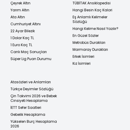
Çeyrek Altın
TÜBİTAK Ansiklopedisi
Yarım Altın
Hangi Besin Kaç Kalori
Ata Altın
Eş Anlamlı Kelimeler
Sözlüğü
Cumhuriyet Altını
Hangi Kelime Nasıl Yazılır?
22 Ayar Bilezik
En Güzel Sözler
1 Dolar Kaç TL
Metrobüs Durakları
1 Euro Kaç TL
Marmaray Durakları
Canlı Maç Sonuçları
Erkek İsimleri
Süper Lig Puan Durumu
Kız İsimleri
Atasözleri ve Anlamları
Türkçe Deyimler Sözlüğü
Çin Takvimi 2026 ve Bebek
Cinsiyeti Hesaplama
İETT Sefer Saatleri
Gebelik Hesaplama
Yükselen Burç Hesaplama
2026