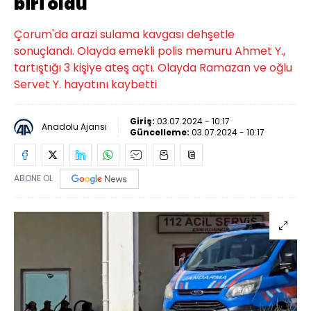
biri öldü
Çorum'da arazi sulama kavgası dehşetle
sonuçlandı. Olayda emekli polis memuru Ahmet Y.,
tartıştığı 3 kişiye ateş açtı. Olayda Ramazan ve oğlu
Servet Y. hayatını kaybetti
Giriş:
03.07.2024 - 10:17
Anadolu Ajansı
Güncelleme:
03.07.2024 - 10:17
ABONE OL