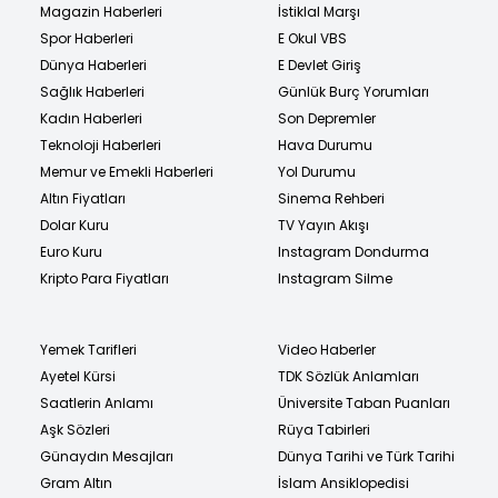
Magazin Haberleri
İstiklal Marşı
Spor Haberleri
E Okul VBS
Dünya Haberleri
E Devlet Giriş
Sağlık Haberleri
Günlük Burç Yorumları
Kadın Haberleri
Son Depremler
Teknoloji Haberleri
Hava Durumu
Memur ve Emekli Haberleri
Yol Durumu
Altın Fiyatları
Sinema Rehberi
Dolar Kuru
TV Yayın Akışı
Euro Kuru
Instagram Dondurma
Kripto Para Fiyatları
Instagram Silme
Yemek Tarifleri
Video Haberler
Ayetel Kürsi
TDK Sözlük Anlamları
Saatlerin Anlamı
Üniversite Taban Puanları
Aşk Sözleri
Rüya Tabirleri
Günaydın Mesajları
Dünya Tarihi ve Türk Tarihi
Gram Altın
İslam Ansiklopedisi