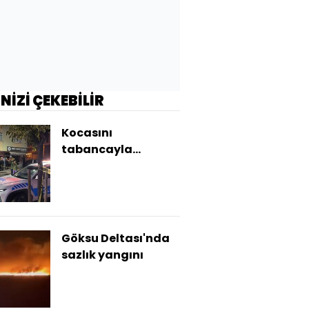
İNİZİ ÇEKEBİLİR
Kocasını
tabancayla
öldürdü
Göksu Deltası'nda
sazlık yangını