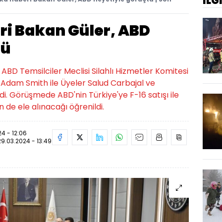
İLG
ri Bakan Güler, ABD
tü
ABD Temsilciler Meclisi Silahlı Hizmetler Komitesi
 Adam Smith ile Üyeler Salud Carbajal ve
di. Görüşmede ABD'nin Türkiye'ye F-16 satışı ile
n de ele alınacağı öğrenildi.
4 - 12:06
29.03.2024 - 13:49