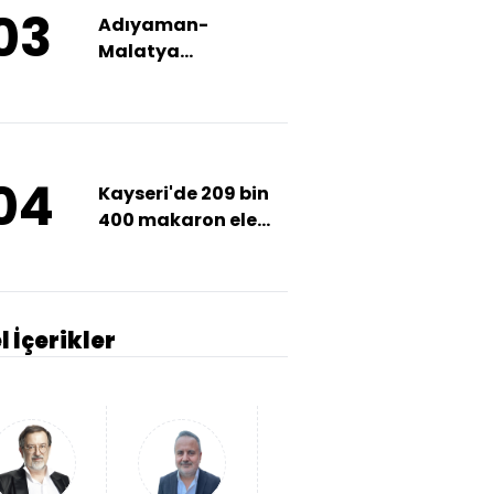
03
Adıyaman-
Malatya
karayolunda
ulaşıma kar engeli
04
Kayseri'de 209 bin
400 makaron ele
geçirildi
l İçerikler