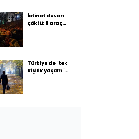
İstinat duvarı
çöktü: 8 araç
hurdaya döndü
Türkiye'de "tek
kişilik yaşam"
artıyor