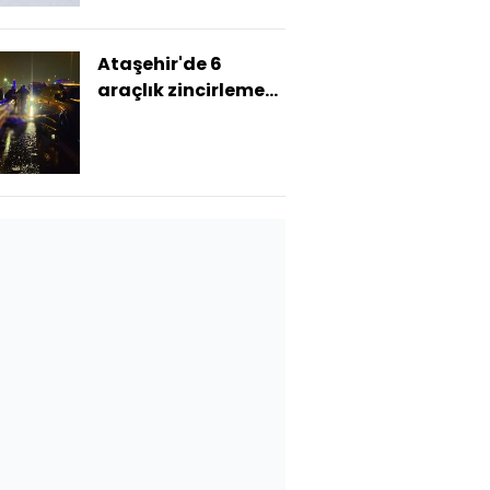
Ataşehir'de 6
araçlık zincirleme
kaza: 1 ölü, 2 yaralı