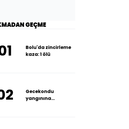
KMADAN GEÇME
01
Bolu'da zincirleme
kaza: 1 ölü
02
Gecekondu
yangınına
damacanalı
müdahale