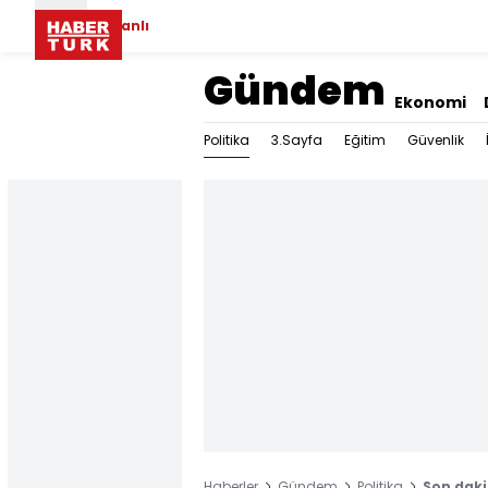
Canlı
Gündem
Ekonomi
Politika
3.Sayfa
Eğitim
Güvenlik
Haberler
Gündem
Politika
Son daki