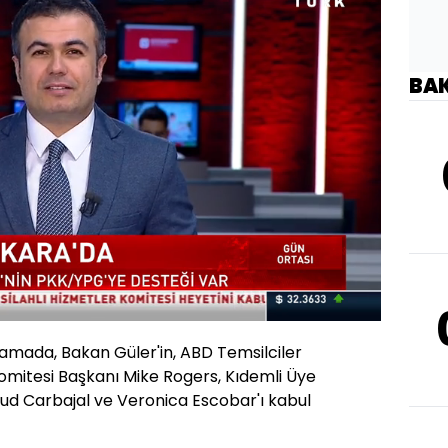
BA
Oynatma
Hızı
lamada, Bakan Güler'in, ABD Temsilciler
 Komitesi Başkanı Mike Rogers, Kıdemli Üye
lud Carbajal ve Veronica Escobar'ı kabul