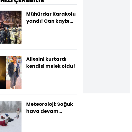
İNİZİ ÇEKEBİLİR
Mühürdar Karakolu
yandı! Can kaybı
var!
Ailesini kurtardı
kendisi melek oldu!
Meteoroloji: Soğuk
hava devam
edecek! 4 bölgede
kar var!