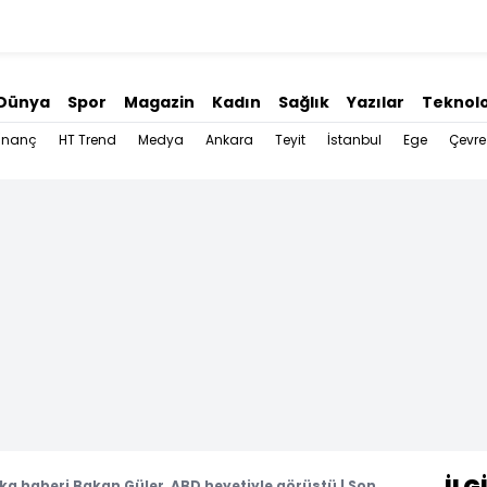
Dünya
Spor
Magazin
Kadın
Sağlık
Yazılar
Teknolo
İnanç
HT Trend
Medya
Ankara
Teyit
İstanbul
Ege
Çevre
ka haberi Bakan Güler, ABD heyetiyle görüştü | Son