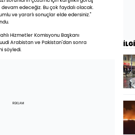
ı sorunların çözümü için karşılıklı görüş
re devam edeceğiz. Bu çok faydalı olacak.
mlu ve yararlı sonuçlar elde edersiniz."
ndu.
ilahlı Hizmetler Komisyonu Başkanı
uudi Arabistan ve Pakistan'dan sonra
İLG
ni söyledi.
REKLAM