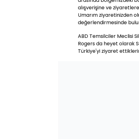
arasında bölgemizdeki baz
alışverişine ve ziyaretle
Umarım ziyaretinizden olu
değerlendirmesinde bulu
ABD Temsilciler Meclisi S
Rogers da heyet olarak S
Türkiye'yi ziyaret ettikleri