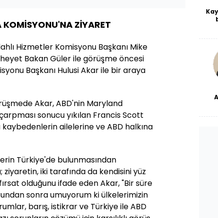
Kay
 KOMİSYONU'NA ZİYARET
De
haf
a
ilahlı Hizmetler Komisyonu Başkanı Mike
bl
 heyet Bakan Güler ile görüşme öncesi
yonu Başkanı Hulusi Akar ile bir araya
örüşmede Akar, ABD'nin Maryland
dü
 çarpması sonucu yıkılan Francis Scott
 kaybedenlerin ailelerine ve ABD halkına
lerin Türkiye'de bulunmasından
iyaretin, iki tarafında da kendisini yüz
 fırsat olduğunu ifade eden Akar, "Bir süre
Bundan sonra umuyorum ki ülkelerimizin
umlar, barış, istikrar ve Türkiye ile ABD