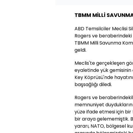
TBMM MİLLİ SAVUNMA
ABD Temsilciler Meclisi S
Rogers ve beraberindeki
TBMM Milli Savunma Komis
geldi.
Meclis'te gerçekleşen g
eyaletinde yük gemisinin
Key Köprüsü'nde hayatını
başsağlığı diledi.
Rogers ve beraberindeki
memnuniyet duyduklarını; z
yüze ifade etmesi için bir
bir araya gelememiştik. 
yararı, NATO, bölgesel kur