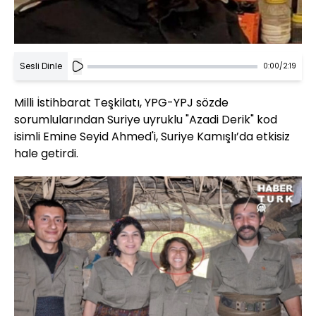
Sesli Dinle
0:00
/
2:19
Milli İstihbarat Teşkilatı, YPG-YPJ sözde
sorumlularından Suriye uyruklu "Azadi Derik" kod
isimli Emine Seyid Ahmed'i, Suriye Kamışlı’da etkisiz
hale getirdi.
Yüklendi
:
100.00%