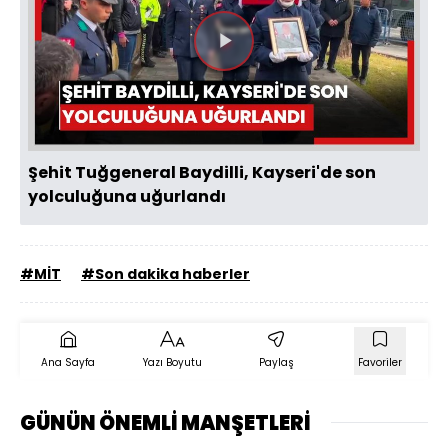
Videoyu
Oynat
Şehit Tuğgeneral Baydilli, Kayseri'de son
yolculuğuna uğurlandı
#MİT
#Son dakika haberler
Ana Sayfa
Yazı Boyutu
Paylaş
Favoriler
GÜNÜN ÖNEMLİ MANŞETLERİ