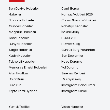
Son Dakika Haberleri
Canlı Borsa
Haberler
Namaz Vakitleri 2026
Ekonomi Haberleri
Cuma Namazı Vakitleri
Güncel Haberler
Nöbetçi Eczaneler
Magazin Haberleri
İstiklal Marşı
Spor Haberleri
E Okul VBS
Dünya Haberleri
E Devlet Giriş
Sağlık Haberleri
Günlük Burç Yorumları
Kadın Haberleri
Son Depremler
Teknoloji Haberleri
Hava Durumu
Memur ve Emekli Haberleri
Yol Durumu
Altın Fiyatları
Sinema Rehberi
Dolar Kuru
TV Yayın Akışı
Euro Kuru
Instagram Dondurma
Kripto Para Fiyatları
Instagram Silme
Yemek Tarifleri
Video Haberler