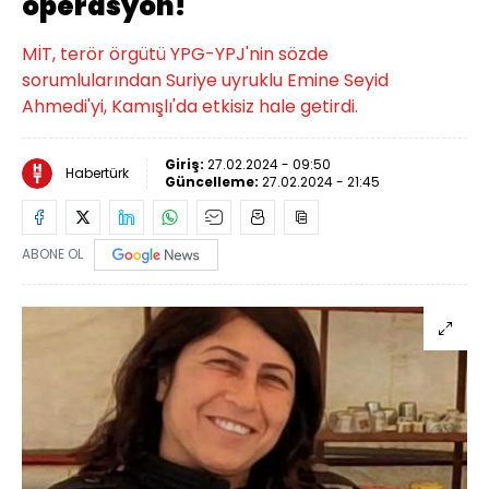
operasyon!
MİT, terör örgütü YPG-YPJ'nin sözde
sorumlularından Suriye uyruklu Emine Seyid
Ahmedi'yi, Kamışlı'da etkisiz hale getirdi.
Giriş:
27.02.2024 - 09:50
Habertürk
Güncelleme:
27.02.2024 - 21:45
ABONE OL