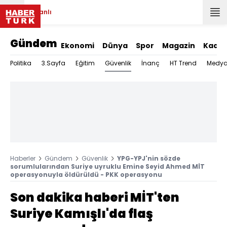
Canlı
Gündem
Ekonomi
Dünya
Spor
Magazin
Kadın
Güvenlik
Politika
3.Sayfa
Eğitim
İnanç
HT Trend
Medy
Haberler
Gündem
Güvenlik
YPG-YPJ'nin sözde
sorumlularından Suriye uyruklu Emine Seyid Ahmed MİT
operasyonuyla öldürüldü - PKK operasyonu
Son dakika haberi MİT'ten
Suriye Kamışlı'da flaş