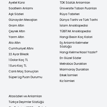
Ayetel Kürsi
TDK Sözlük Anlamları
Saatlerin Anlamı
Üniversite Taban Puanları
Aşk Sözleri
Rüya Tabirleri
Günaydın Mesajları
Dünya Tarihi ve Türk Tarihi
Gram Altın
İslam Ansiklopedisi
Çeyrek Altın
TÜBİTAK Ansiklopedisi
Yarım Altın
Hangi Besin Kaç Kalori
Ata Altın
Eş Anlamlı Kelimeler
Sözlüğü
Cumhuriyet Altını
Hangi Kelime Nasıl Yazılır?
22 Ayar Bilezik
En Güzel Sözler
1 Dolar Kaç TL
Metrobüs Durakları
1 Euro Kaç TL
Marmaray Durakları
Canlı Maç Sonuçları
Erkek İsimleri
Süper Lig Puan Durumu
Kız İsimleri
Atasözleri ve Anlamları
Türkçe Deyimler Sözlüğü