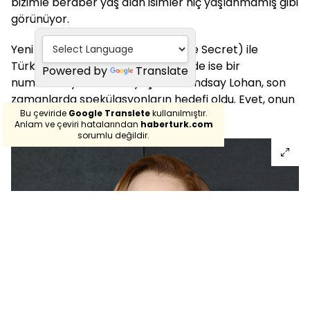
bizimle beraber yaş alan isimler hiç yaşlanmamış gibi
görünüyor.
Yeni filmi ‘Küçük Sırrımız’ (Our Little Secret) ile
Türkiye’de Netflix'te ilk 10’da, ABD’de ise bir
Powered by
Translate
numarada yer alan 38 yaşındaki Lindsay Lohan, son
zamanlarda spekülasyonların hedefi oldu. Evet, onun
Bu çeviride
Google Translete
kullanılmıştır.
küçük sırrı neydi?
Anlam ve çeviri hatalarından
haberturk.com
sorumlu değildir.