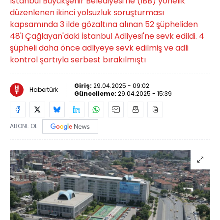
İstanbul Büyükşehir Belediyesi'ne (İBB) yönelik
düzenlenen ikinci yolsuzluk soruşturması
kapsamında 3 ilde gözaltına alınan 52 şüpheliden
48'i Çağlayan'daki İstanbul Adliyesi'ne sevk edildi. 4
şüpheli daha önce adliyeye sevk edilmiş ve adli
kontrol şartıyla serbest bırakılmıştı
Giriş:
29.04.2025 - 09:02
Habertürk
Güncelleme:
29.04.2025 - 15:39
ABONE OL