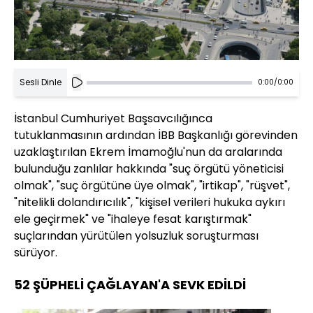
Sesli Dinle
0:00
/
0:00
İstanbul Cumhuriyet Başsavcılığınca
tutuklanmasının ardından İBB Başkanlığı görevinden
uzaklaştırılan Ekrem İmamoğlu'nun da aralarında
bulunduğu zanlılar hakkında "suç örgütü yöneticisi
olmak", "suç örgütüne üye olmak", "irtikap", "rüşvet",
"nitelikli dolandırıcılık", "kişisel verileri hukuka aykırı
ele geçirmek" ve "ihaleye fesat karıştırmak"
suçlarından yürütülen yolsuzluk soruşturması
sürüyor.
52 ŞÜPHELİ ÇAĞLAYAN'A SEVK EDİLDİ