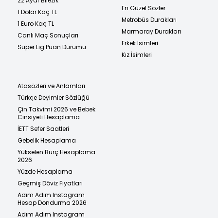
22 Ayar Bilezik
En Güzel Sözler
1 Dolar Kaç TL
Metrobüs Durakları
1 Euro Kaç TL
Marmaray Durakları
Canlı Maç Sonuçları
Erkek İsimleri
Süper Lig Puan Durumu
Kız İsimleri
Atasözleri ve Anlamları
Türkçe Deyimler Sözlüğü
Çin Takvimi 2026 ve Bebek
Cinsiyeti Hesaplama
İETT Sefer Saatleri
Gebelik Hesaplama
Yükselen Burç Hesaplama
2026
Yüzde Hesaplama
Geçmiş Döviz Fiyatları
Adım Adım Instagram
Hesap Dondurma 2026
Adım Adım Instagram