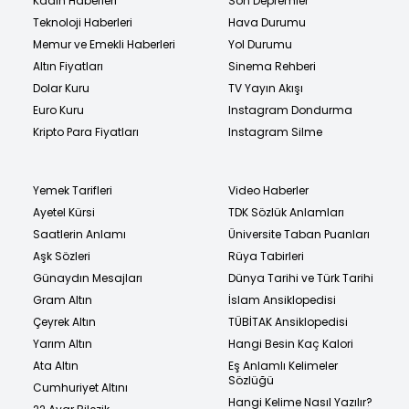
Kadın Haberleri
Son Depremler
Teknoloji Haberleri
Hava Durumu
Memur ve Emekli Haberleri
Yol Durumu
Altın Fiyatları
Sinema Rehberi
Dolar Kuru
TV Yayın Akışı
Euro Kuru
Instagram Dondurma
Kripto Para Fiyatları
Instagram Silme
Yemek Tarifleri
Video Haberler
Ayetel Kürsi
TDK Sözlük Anlamları
Saatlerin Anlamı
Üniversite Taban Puanları
Aşk Sözleri
Rüya Tabirleri
Günaydın Mesajları
Dünya Tarihi ve Türk Tarihi
Gram Altın
İslam Ansiklopedisi
Çeyrek Altın
TÜBİTAK Ansiklopedisi
Yarım Altın
Hangi Besin Kaç Kalori
Ata Altın
Eş Anlamlı Kelimeler
Sözlüğü
Cumhuriyet Altını
Hangi Kelime Nasıl Yazılır?