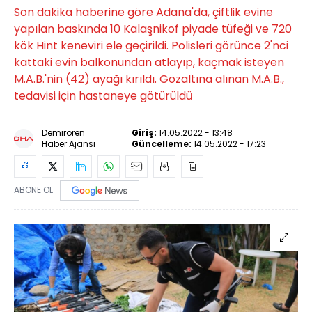
Son dakika haberine göre Adana'da, çiftlik evine
yapılan baskında 10 Kalaşnikof piyade tüfeği ve 720
kök Hint keneviri ele geçirildi. Polisleri görünce 2'nci
kattaki evin balkonundan atlayıp, kaçmak isteyen
M.A.B.'nin (42) ayağı kırıldı. Gözaltına alınan M.A.B.,
tedavisi için hastaneye götürüldü
Demirören
Giriş:
14.05.2022 - 13:48
Haber Ajansı
Güncelleme:
14.05.2022 - 17:23
ABONE OL