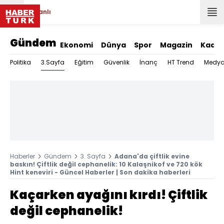
Canlı
Gündem
Ekonomi
Dünya
Spor
Magazin
Kadın
3.Sayfa
Politika
Eğitim
Güvenlik
İnanç
HT Trend
Medy
Haberler
Gündem
3. Sayfa
Adana'da çiftlik evine
baskın! Çiftlik değil cephanelik: 10 Kalaşnikof ve 720 kök
Hint keneviri - Güncel Haberler | Son dakika haberleri
Kaçarken ayağını kırdı! Çiftlik
değil cephanelik!