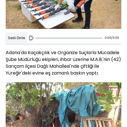
Sesli Dinle
0:00
/
0:00
Adana'da Kaçakçılık ve Organize Suçlarla Mücadele
Şube Müdürlüğü ekipleri, ihbar üzerine M.A.B.'nin (42)
Sarıçam ilçesi Dağlı Mahallesi'nde çiftliği ile
Yüreğir'deki evine eş zamanlı baskın yaptı.