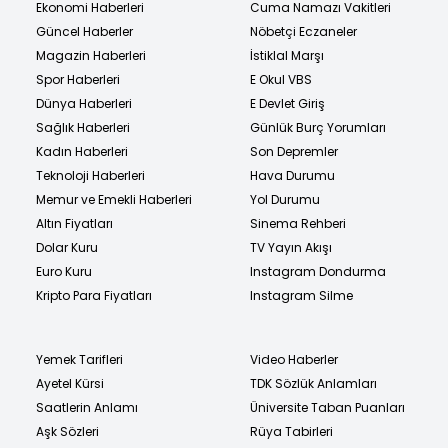
Ekonomi Haberleri
Cuma Namazı Vakitleri
Güncel Haberler
Nöbetçi Eczaneler
Magazin Haberleri
İstiklal Marşı
Spor Haberleri
E Okul VBS
Dünya Haberleri
E Devlet Giriş
Sağlık Haberleri
Günlük Burç Yorumları
Kadın Haberleri
Son Depremler
Teknoloji Haberleri
Hava Durumu
Memur ve Emekli Haberleri
Yol Durumu
Altın Fiyatları
Sinema Rehberi
Dolar Kuru
TV Yayın Akışı
Euro Kuru
Instagram Dondurma
Kripto Para Fiyatları
Instagram Silme
Yemek Tarifleri
Video Haberler
Ayetel Kürsi
TDK Sözlük Anlamları
Saatlerin Anlamı
Üniversite Taban Puanları
Aşk Sözleri
Rüya Tabirleri