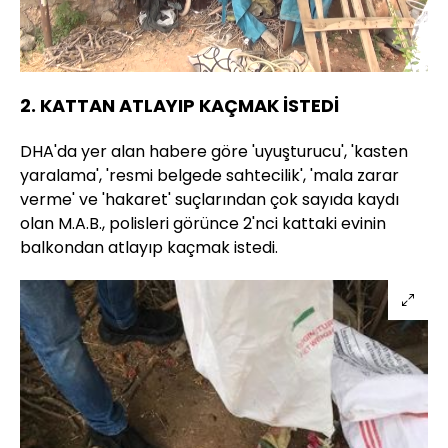
Yüklendi
:
21.24%
Sesi
Oynatma
720
Aç
Hızı
2. KATTAN ATLAYIP KAÇMAK İSTEDİ
DHA'da yer alan habere göre 'uyuşturucu', 'kasten
yaralama', 'resmi belgede sahtecilik', 'mala zarar
verme' ve 'hakaret' suçlarından çok sayıda kaydı
olan M.A.B., polisleri görünce 2'nci kattaki evinin
balkondan atlayıp kaçmak istedi.