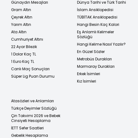
Günaydın Mesajları
Dünya Tarihi ve Türk Tarihi
Gram Altın
İslam Ansiklopedisi
Çeyrek Altın
TÜBİTAK Ansiklopedisi
Yarım Altın
Hangi Besin Kaç Kalori
Ata Altın
Eş Anlamlı Kelimeler
Sözlüğü
Cumhuriyet Altını
Hangi Kelime Nasıl Yazılır?
22 Ayar Bilezik
En Güzel Sözler
1 Dolar Kaç TL
Metrobüs Durakları
1 Euro Kaç TL
Marmaray Durakları
Canlı Maç Sonuçları
Erkek İsimleri
Süper Lig Puan Durumu
Kız İsimleri
Atasözleri ve Anlamları
Türkçe Deyimler Sözlüğü
Çin Takvimi 2026 ve Bebek
Cinsiyeti Hesaplama
İETT Sefer Saatleri
Gebelik Hesaplama