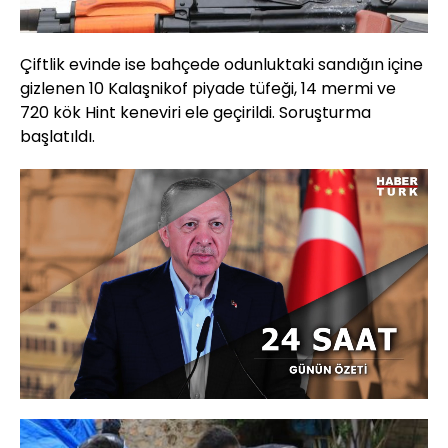
Çiftlik evinde ise bahçede odunluktaki sandığın içine
gizlenen 10 Kalaşnikof piyade tüfeği, 14 mermi ve
720 kök Hint keneviri ele geçirildi. Soruşturma
başlatıldı.
Yüklendi
:
23.49%
Sesi
Oynatma
720
Aç
Hızı