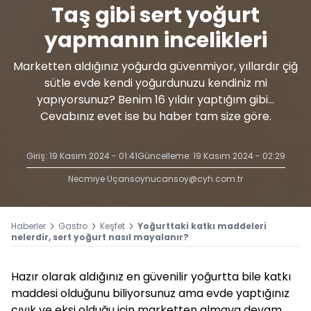
Taş gibi sert yoğurt
yapmanın incelikleri
Marketten aldığınız yoğurda güvenmiyor, yıllardır çiğ
sütle evde kendi yoğurdunuzu kendiniz mi
yapıyorsunuz? Benim 16 yıldır yaptığım gibi...
Cevabınız evet ise bu haber tam size göre.
Giriş: 19 Kasım 2024 - 01:41
Güncelleme: 19 Kasım 2024 - 02:29
Necmiye Uçansoy
nucansoy@cyh.com.tr
Haberler
Gastro
Keşfet
Yoğurttaki katkı maddeleri
nelerdir, sert yoğurt nasıl mayalanır?
Hazır olarak aldığınız en güvenilir yoğurtta bile katkı
maddesi olduğunu biliyorsunuz ama evde yaptığınız
cıvık ve ekşi olduğu için marketten almaya devam