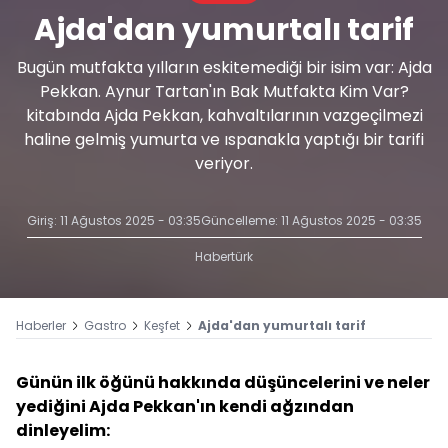
Ajda'dan yumurtalı tarif
Bugün mutfakta yılların eskitemediği bir isim var: Ajda
Pekkan. Aynur Tartan'ın Bak Mutfakta Kim Var?
kitabında Ajda Pekkan, kahvaltılarının vazgeçilmezi
haline gelmiş yumurta ve ıspanakla yaptığı bir tarifi
veriyor.
Giriş: 11 Ağustos 2025 - 03:35
Güncelleme: 11 Ağustos 2025 - 03:35
Habertürk
Haberler
Gastro
Keşfet
Ajda'dan yumurtalı tarif
Günün ilk öğünü hakkında düşüncelerini ve neler
yediğini Ajda Pekkan'ın kendi ağzından
dinleyelim: