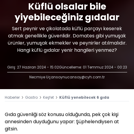
Küflü olsalar bile
yiyebileceğiniz gıdalar
Sert peynir ve çikolatada küflü parçayı keserek
atmak genellikle güvenlidir. Domates gibi yumuşak
ürünler, yumuşak ekmekler ve peynirler atılmalıdır.
Hangi küflü gıdalar yenir hangileri yenmez?
Giriş: 27 Haziran 2024 - 15:02
Güncelleme: 01 Temmuz 2024 - 00:23
Necmiye Uçansoy
nucansoy@cyh.com.tr
Haberler
Gastro
Keşfet
Küflü yenebilecek 6 gıda
Gıda güvenliği söz konusu olduğunda, pek çok kişi
annesinden duyduğunu yapar: Şüphelendiysen at
gitsin.