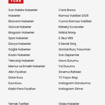
Son Dakika Haberleri
Canlı Borsa
Haberler
Namaz Vakitleri 2026
Ekonomi Haberleri
Cuma Namazı Vakitleri
Güncel Haberler
Nöbetçi Eczaneler
Magazin Haberleri
İstiklal Marşı
Spor Haberleri
E Okul VBS
Dünya Haberleri
E Devlet Giriş
Sağlık Haberleri
Günlük Burç Yorumları
Kadın Haberleri
Son Depremler
Teknoloji Haberleri
Hava Durumu
Memur ve Emekli Haberleri
Yol Durumu
Altın Fiyatları
Sinema Rehberi
Dolar Kuru
TV Yayın Akışı
Euro Kuru
Instagram Dondurma
Kripto Para Fiyatları
Instagram Silme
Yemek Tarifleri
Video Haberler