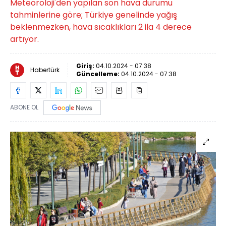
Meteoroloji'den yapılan son hava durumu
tahminlerine göre; Türkiye genelinde yağış
beklenmezken, hava sıcaklıkları 2 ila 4 derece
artıyor.
Giriş:
04.10.2024 - 07:38
Habertürk
Güncelleme:
04.10.2024 - 07:38
ABONE OL