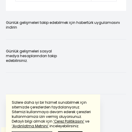
Günlük gelişmeleri takip edebilmek için habertürk uygulamasını
indirin
Günlük gelişmeleri sosyal
medya hesaplarından takip
edebilirsiniz.
Sizlere daha iyi bir hizmet sunabilmek için
sitemizde çerezlerden faydalanıyoruz.
Sitemizi kullanmaya devam ederek çerezleri
Powered by
Translate
kullanmamıza izin vermiş oluyorsunuz.
Detaylı bilgi almak için
‘Çerez Politikasını’
ve
‘Aydınlatma Metnini’
inceleyebilirsiniz.
Bu çeviride
Google Translete
kullanılmıştır.