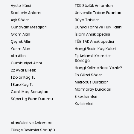
Ayetel Kürsi
TDK Sözlük Anlamları
Saatlerin Anlamı
Üniversite Taban Puanları
Aşk Sözleri
Rüya Tabirleri
Günaydın Mesajları
Dünya Tarihi ve Türk Tarihi
Gram Altın
İslam Ansiklopedisi
Çeyrek Altın
TÜBİTAK Ansiklopedisi
Yarım Altın
Hangi Besin Kaç Kalori
Ata Altın
Eş Anlamlı Kelimeler
Sözlüğü
Cumhuriyet Altını
Hangi Kelime Nasıl Yazılır?
22 Ayar Bilezik
En Güzel Sözler
1 Dolar Kaç TL
Metrobüs Durakları
1 Euro Kaç TL
Marmaray Durakları
Canlı Maç Sonuçları
Erkek İsimleri
Süper Lig Puan Durumu
Kız İsimleri
Atasözleri ve Anlamları
Türkçe Deyimler Sözlüğü