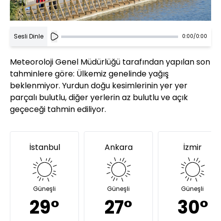
Sesli Dinle
0:00
/
0:00
Meteoroloji Genel Müdürlüğü tarafından yapılan son
tahminlere göre: Ülkemiz genelinde yağış
beklenmiyor. Yurdun doğu kesimlerinin yer yer
parçalı bulutlu, diğer yerlerin az bulutlu ve açık
geçeceği tahmin ediliyor.
İstanbul
Ankara
İzmir
Güneşli
Güneşli
Güneşli
29°
27°
30°