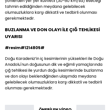
yönlerden yer yer kuvvetli (30-60 km/sa) eseceği
tahmin edildiğinden meydana gelebilecek
olumsuzluklara karşı dikkatli ve tedbirli olunması
gerekmektedir.
BUZLANMA VE DON OLAYI İLE ÇIĞ TEHLİKESİ
UYARISI
#resim#1214805#
Doğu Karadeniz’in iç kesimlerinin yüksekleri ile Doğu
Anadolu'nun doğusunun dik ve eğimli yamaçlarında
çığ tehlikesi ile yurdun doğu kesimlerinde buzlanma
ve don olayı beklendiğinden ulaşımda meydana
gelebilecek olumsuzluklara karşı dikkatli ve tedbirli
olunması gerekmektedir.
ÖNERİLEN VİDEO