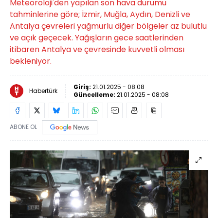
Meteoroloji'den yapılan son hava durumu
tahminlerine göre; İzmir, Muğla, Aydın, Denizli ve
Antalya çevreleri yağmurlu diğer bölgeler az bulutlu
ve açık geçecek. Yağışların gece saatlerinden
itibaren Antalya ve çevresinde kuvvetli olması
bekleniyor.
Giriş:
21.01.2025 - 08:08
Habertürk
Güncelleme:
21.01.2025 - 08:08
ABONE OL