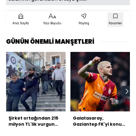
Ana Sayfa
Yazı Boyutu
Paylaş
Favoriler
GÜNÜN ÖNEMLİ MANŞETLERİ
Şirket ortağından 215
Galatasaray,
milyon TL'lik vurgun
Gaziantep FK'yi konuk
iddiası!
edecek