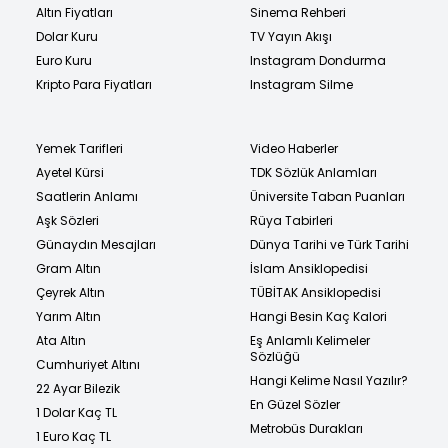
Altın Fiyatları
Sinema Rehberi
Dolar Kuru
TV Yayın Akışı
Euro Kuru
Instagram Dondurma
Kripto Para Fiyatları
Instagram Silme
Yemek Tarifleri
Video Haberler
Ayetel Kürsi
TDK Sözlük Anlamları
Saatlerin Anlamı
Üniversite Taban Puanları
Aşk Sözleri
Rüya Tabirleri
Günaydın Mesajları
Dünya Tarihi ve Türk Tarihi
Gram Altın
İslam Ansiklopedisi
Çeyrek Altın
TÜBİTAK Ansiklopedisi
Yarım Altın
Hangi Besin Kaç Kalori
Ata Altın
Eş Anlamlı Kelimeler
Sözlüğü
Cumhuriyet Altını
Hangi Kelime Nasıl Yazılır?
22 Ayar Bilezik
En Güzel Sözler
1 Dolar Kaç TL
Metrobüs Durakları
1 Euro Kaç TL