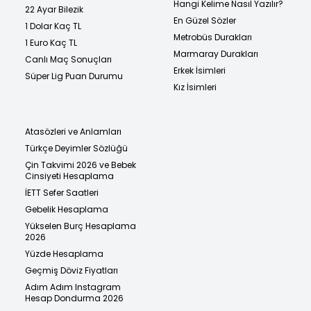
Hangi Kelime Nasıl Yazılır?
22 Ayar Bilezik
En Güzel Sözler
1 Dolar Kaç TL
Metrobüs Durakları
1 Euro Kaç TL
Marmaray Durakları
Canlı Maç Sonuçları
Erkek İsimleri
Süper Lig Puan Durumu
Kız İsimleri
Atasözleri ve Anlamları
Türkçe Deyimler Sözlüğü
Çin Takvimi 2026 ve Bebek
Cinsiyeti Hesaplama
İETT Sefer Saatleri
Gebelik Hesaplama
Yükselen Burç Hesaplama
2026
Yüzde Hesaplama
Geçmiş Döviz Fiyatları
Adım Adım Instagram
Hesap Dondurma 2026