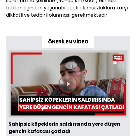
süreli fırtına şeklinde (40-60 km/saat) esmesi
beklendiğinden yaşanabilecek olumsuzluklara karşı
dikkatli ve tedbirli olunması gerekmektedir.
ÖNERİLEN VİDEO
Videoyu
Oynat
Sahipsiz köpeklerin saldırısında yere düşen
gencin kafatası çatladı