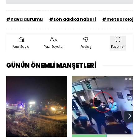
#hava durumu
#son dakika haberi
#meteoroloji
Ana Sayfa
Yazı Boyutu
Paylaş
Favoriler
GÜNÜN ÖNEMLİ MANŞETLERİ