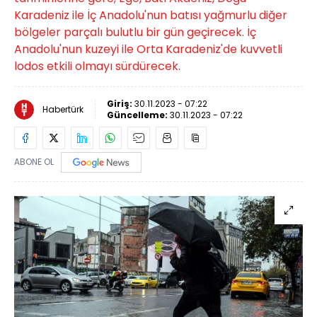
Karadeniz ile İç Anadolu'nun batısı yağmurlu diğer
bölgeler parçalı bulutlu bir gün geçirecek. İç
Anadolu'nun kuzeyi ile Orta Karadeniz'de kuvvetli
lodos etkili olmayı sürdürecek.
Giriş:
30.11.2023 - 07:22
Habertürk
Güncelleme:
30.11.2023 - 07:22
ABONE OL