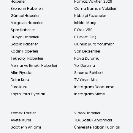
Haberler
Namaz Vakitleri 2026
Ekonomi Haberleri
Cuma Namazı Vakitleri
Güncel Haberler
Nöbetçi Eczaneler
Magazin Haberleri
İstiklal Marşı
Spor Haberleri
E Okul VBS
Dünya Haberleri
E Devlet Giriş
Sağlık Haberleri
Günlük Burç Yorumları
Kadın Haberleri
Son Depremler
Teknoloji Haberleri
Hava Durumu
Memur ve Emekli Haberleri
Yol Durumu
Altın Fiyatları
Sinema Rehberi
Dolar Kuru
TV Yayın Akışı
Euro Kuru
Instagram Dondurma
Kripto Para Fiyatları
Instagram Silme
Yemek Tarifleri
Video Haberler
Ayetel Kürsi
TDK Sözlük Anlamları
Saatlerin Anlamı
Üniversite Taban Puanları