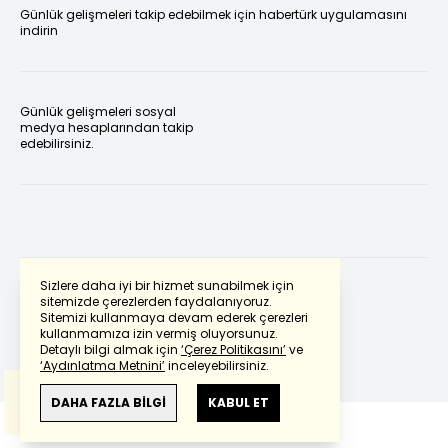
Günlük gelişmeleri takip edebilmek için habertürk uygulamasını
indirin
Günlük gelişmeleri sosyal
medya hesaplarından takip
edebilirsiniz.
Sizlere daha iyi bir hizmet sunabilmek için
sitemizde çerezlerden faydalanıyoruz.
Sitemizi kullanmaya devam ederek çerezleri
Powered by
Translate
kullanmamıza izin vermiş oluyorsunuz.
Detaylı bilgi almak için
‘Çerez Politikasını’
ve
‘Aydınlatma Metnini’
inceleyebilirsiniz.
Bu çeviride
Google Translete
kullanılmıştır.
Anlam ve çeviri hatalarından
haberturk.com
DAHA FAZLA BİLGİ
KABUL ET
sorumlu değildir.