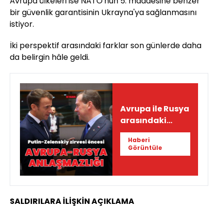
Avrupa ülkeleri ise NATO'nun 5. maddesine benzer
bir güvenlik garantisinin Ukrayna'ya sağlanmasını
istiyor.
İki perspektif arasındaki farklar son günlerde daha
da belirgin hâle geldi.
Avrupa ile Rusya
arasındaki
ayrılık
Haberi
belirginleşiyor
Görüntüle
SALDIRILARA İLİŞKİN AÇIKLAMA