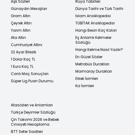
Aşk Sözleri
Rüya Tabirleri
Günaydın Mesajları
Dünya Tarihi ve Türk Tarihi
Gram Altın
İslam Ansiklopedisi
Çeyrek Altın
TÜBİTAK Ansiklopedisi
Yarım Altın
Hangi Besin Kaç Kalori
Ata Altın
Eş Anlamlı Kelimeler
Sözlüğü
Cumhuriyet Altını
Hangi Kelime Nasıl Yazılır?
22 Ayar Bilezik
En Güzel Sözler
1 Dolar Kaç TL
Metrobüs Durakları
1 Euro Kaç TL
Marmaray Durakları
Canlı Maç Sonuçları
Erkek İsimleri
Süper Lig Puan Durumu
Kız İsimleri
Atasözleri ve Anlamları
Türkçe Deyimler Sözlüğü
Çin Takvimi 2026 ve Bebek
Cinsiyeti Hesaplama
İETT Sefer Saatleri