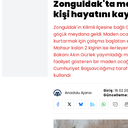
Zonguldak'ta m
kişi hayatını ka
Zonguldak'ın Kilimli ilçesine bağl
göçük meydana geldi. Maden ocağı
kurtarmak için çalışma başlatan eki
Mahsur kalan 2 kişinin ise ilerley
Bakanı Akın Gürlek yayımladığı mes
faaliyet gösteren bir maden oc
Cumhuriyet Başsavcılığımız tarafı
kullandı
Giriş:
16.02.20
Anadolu Ajansı
Güncelleme