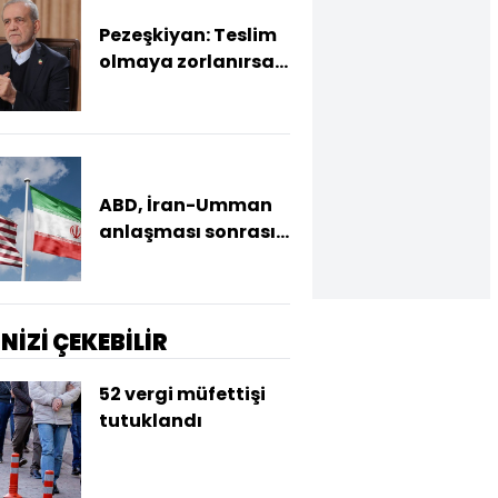
Pezeşkiyan: Teslim
olmaya zorlanırsak
savaşırız, boyun
eğmeyiz
ABD, İran-Umman
anlaşması sonrası
ablukayı
kaldıracak
İNİZİ ÇEKEBİLİR
52 vergi müfettişi
tutuklandı