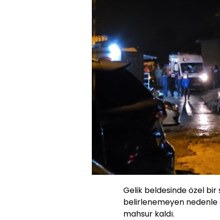
Yü
75
Sesi
Aç
Gelik beldesinde özel bi
belirlenemeyen nedenle g
mahsur kaldı.