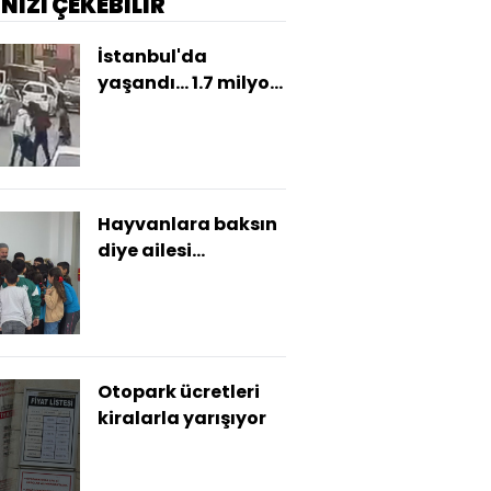
İNİZİ ÇEKEBİLİR
İstanbul'da
yaşandı... 1.7 milyon
TL'lik kapkaç
kamerada!
Hayvanlara baksın
diye ailesi
okutmamıştı...
Mutluluk
gözyaşları!
Otopark ücretleri
kiralarla yarışıyor