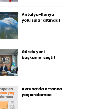
Antalya-Konya
yolu sular altında!
Görele yeni
başkanını seçti!
Avrupa’da ortanca
yaş sıralaması