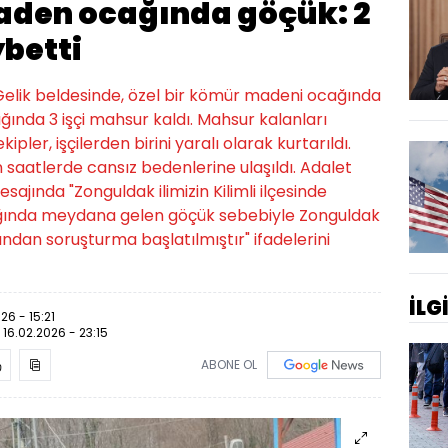
aden ocağında göçük: 2
ybetti
ı Gelik beldesinde, özel bir kömür madeni ocağında
nda 3 işçi mahsur kaldı. Mahsur kalanları
pler, işçilerden birini yaralı olarak kurtarıldı.
en saatlerde cansız bedenlerine ulaşıldı. Adalet
ajında "Zonguldak ilimizin Kilimli ilçesinde
ağında meydana gelen göçük sebebiyle Zonguldak
ndan soruşturma başlatılmıştır" ifadelerini
İLG
26 - 15:21
:
16.02.2026 - 23:15
ABONE OL