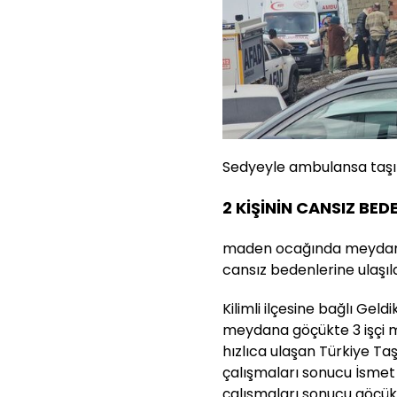
Sedyeyle ambulansa taşına
2 KİŞİNİN CANSIZ BED
maden ocağında meydana 
cansız bedenlerine ulaşıld
Kilimli ilçesine bağlı Ge
meydana göçükte 3 işçi m
hızlıca ulaşan Türkiye Taş
çalışmaları sonucu İsmet K
çalışmaları sonucu göçük