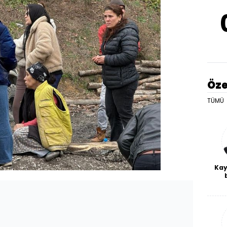
Öze
TÜMÜ
Kay
De
haf
a
bl