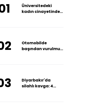
01
Üniversitedeki
kadın cinayetinde
katil, hakim
karşısında!
02
Otomobilde
başından vurulmuş
bulundu
03
Diyarbakır'da
silahlı kavga: 4
yaralı!