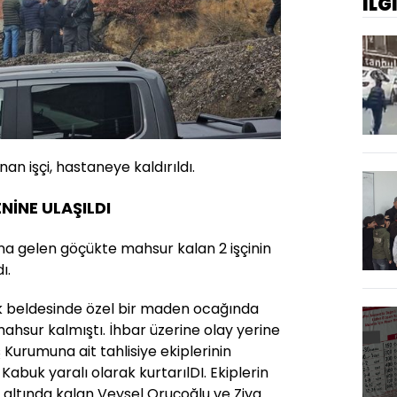
İLG
n işçi, hastaneye kaldırıldı.
ENİNE ULAŞILDI
gelen göçükte mahsur kalan 2 işçinin
ı.
ldik beldesinde özel bir maden ocağında
ahsur kalmıştı. İhbar üzerine olay yerine
 Kurumuna ait tahlisiye ekiplerinin
abuk yaralı olarak kurtarılDI. Ekiplerin
 altında kalan Veysel Oruçoğlu ve Ziya