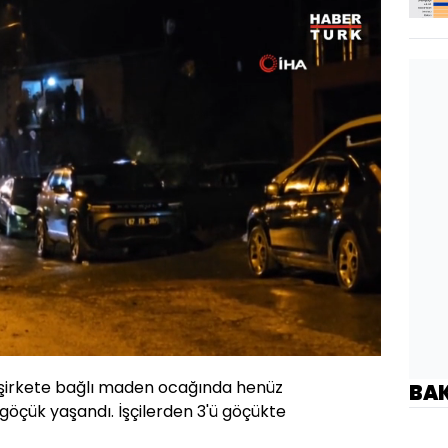
klendi
:
.13%
Oynatma
Hızı
r şirkete bağlı maden ocağında henüz
BA
öçük yaşandı. İşçilerden 3'ü göçükte