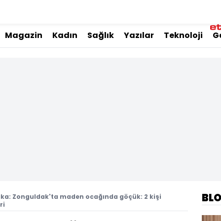
Magazin
Kadın
Sağlık
Yazılar
Teknoloji
G
BL
ika: Zonguldak'ta maden ocağında göçük: 2 kişi
ri