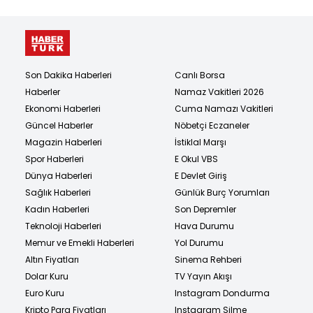
Son Dakika Haberleri
Canlı Borsa
Haberler
Namaz Vakitleri 2026
Ekonomi Haberleri
Cuma Namazı Vakitleri
Güncel Haberler
Nöbetçi Eczaneler
Magazin Haberleri
İstiklal Marşı
Spor Haberleri
E Okul VBS
Dünya Haberleri
E Devlet Giriş
Sağlık Haberleri
Günlük Burç Yorumları
Kadın Haberleri
Son Depremler
Teknoloji Haberleri
Hava Durumu
Memur ve Emekli Haberleri
Yol Durumu
Altın Fiyatları
Sinema Rehberi
Dolar Kuru
TV Yayın Akışı
Euro Kuru
Instagram Dondurma
Kripto Para Fiyatları
Instagram Silme