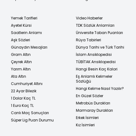
Yemek Tarifleri
Video Haberler
Ayetel Kürsi
TDK Sözlük Anlamları
Saatlerin Anlamı
Üniversite Taban Puanları
Aşk Sözleri
Rüya Tabirleri
Günaydın Mesajları
Dünya Tarihi ve Türk Tarihi
Gram Altın
İslam Ansiklopedisi
Çeyrek Altın
TÜBİTAK Ansiklopedisi
Yarım Altın
Hangi Besin Kaç Kalori
Ata Altın
Eş Anlamlı Kelimeler
Sözlüğü
Cumhuriyet Altını
Hangi Kelime Nasıl Yazılır?
22 Ayar Bilezik
En Güzel Sözler
1 Dolar Kaç TL
Metrobüs Durakları
1 Euro Kaç TL
Marmaray Durakları
Canlı Maç Sonuçları
Erkek İsimleri
Süper Lig Puan Durumu
Kız İsimleri