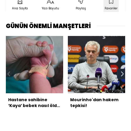
Ana Sayfa
Yazı Boyutu
Paylaş
Favoriler
GÜNÜN ÖNEMLİ MANŞETLERİ
Hastane sahibine
Mourinho'dan hakem
‘Kaya’ bebek nasıl öldü
tepkisi!
sorusu?