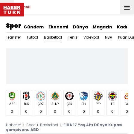
Canlı
Spor
Gündem
Ekonomi
Dünya
Magazin
Kadın
Basketbol
Transfer
Futbol
Tenis
Voleybol
NBA
Puan Du
ASF
BJK
ÇRZ
ALNY
ÇFK
EFK
EYP
FB
GS
0
0
0
0
0
0
0
0
0
Haberler
Spor
Basketbol
FIBA 17 Yaş Altı Dünya Kupası
şampiyonu ABD