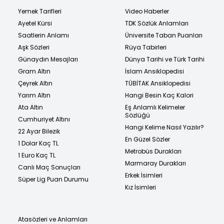
Yemek Tarifleri
Video Haberler
Ayetel Kürsi
TDK Sözlük Anlamları
Saatlerin Anlamı
Üniversite Taban Puanları
Aşk Sözleri
Rüya Tabirleri
Günaydın Mesajları
Dünya Tarihi ve Türk Tarihi
Gram Altın
İslam Ansiklopedisi
Çeyrek Altın
TÜBİTAK Ansiklopedisi
Yarım Altın
Hangi Besin Kaç Kalori
Ata Altın
Eş Anlamlı Kelimeler
Sözlüğü
Cumhuriyet Altını
Hangi Kelime Nasıl Yazılır?
22 Ayar Bilezik
En Güzel Sözler
1 Dolar Kaç TL
Metrobüs Durakları
1 Euro Kaç TL
Marmaray Durakları
Canlı Maç Sonuçları
Erkek İsimleri
Süper Lig Puan Durumu
Kız İsimleri
Atasözleri ve Anlamları