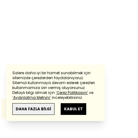
Sizlere daha iyi bir hizmet sunabilmek için
sitemizde çerezlerden faydalanıyoruz.
Sitemizi kullanmaya devam ederek çerezleri
Powered by
Translate
kullanmamıza izin vermiş oluyorsunuz.
Detaylı bilgi almak için
‘Çerez Politikasını’
ve
‘Aydınlatma Metnini’
inceleyebilirsiniz.
Bu çeviride
Google Translete
kullanılmıştır.
Anlam ve çeviri hatalarından
haberturk.com
DAHA FAZLA BİLGİ
KABUL ET
sorumlu değildir.