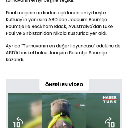
turnuvanın en iyi beşine seçildi.
Final maçının ardından açıklanan en iyi beşte
Kutluay'ın yanı sıra ABD'den Joaquim Boumtje
Boumtje ile Beckham Black, Avustralya'dan Luke
Paul ve Sırbistan'dan Nikola Kusturica yer aldı.
Ayrıca "Turnuvanın en değerli oyuncusu" ödülünü de
ABD'li basketbolcu Joaquim Boumtje Boumtje
kazandı.
ÖNERİLEN VİDEO