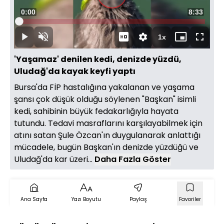
Videoyu
Süre
0:00
Toplam
8:33
Oynat
Yüklendi
:
1.95%
Süre
1x
Oynat
Sesi
Oynatma
Mini
Tam
Aç
Hızı
oynatıcı
Ekran
'Yaşamaz' denilen kedi, denizde yüzdü,
Uludağ'da kayak keyfi yaptı
Bursa'da FİP hastalığına yakalanan ve yaşama
şansı çok düşük olduğu söylenen "Başkan" isimli
kedi, sahibinin büyük fedakarlığıyla hayata
tutundu. Tedavi masraflarını karşılayabilmek için
atını satan Şule Özcan'ın duygulanarak anlattığı
mücadele, bugün Başkan'ın denizde yüzdüğü ve
Uludağ'da kar üzeri...
Daha Fazla Göster
Ana Sayfa
Yazı Boyutu
Paylaş
Favoriler