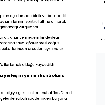
De
haf
a
lan açıklamada birlik ve beraberlik
bl
ey sınırlarının kontrol altına alınarak
ağlanacağı vurgulandı.
rlük, onur ve medeni bir devletin
Ya
 kararına saygı göstermesi çağrısı
m askerlerinden ordudan ayrılmaları
a ilerlemek olduğu kaydedildi.
da yerleşim yerinin kontrolünü
n bilgiye göre, askeri muhalifler, Dera il
ilçelerde sabah saatlerinden bu yana