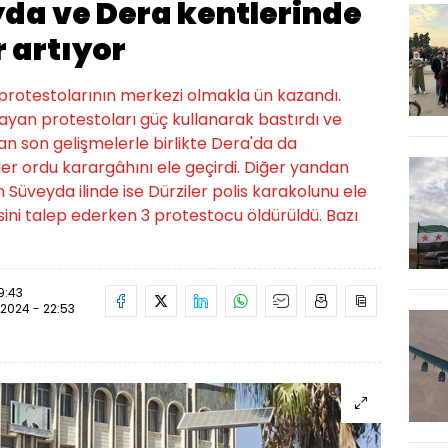
yda ve Dera kentlerinde
 artıyor
 protestolarının merkezi olmakla ün kazandı.
yan protestoları güç kullanarak bastırdı ve
an son gelişmelerle birlikte Dera'da da
er ordu karargâhını ele geçirdi. Diğer yandan
Süveyda ilinde ise Dürziler polis karakolunu ele
ini talep ederken 3 protestocu öldürüldü. Bazı
9:43
.2024 - 22:53