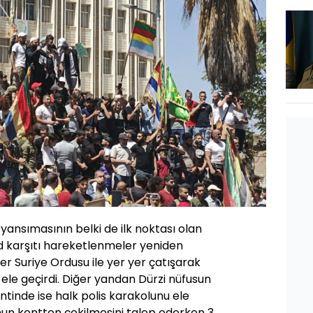
 yansımasının belki de ilk noktası olan
 karşıtı hareketlenmeler yeniden
fler Suriye Ordusu ile yer yer çatışarak
 ele geçirdi. Diğer yandan Dürzi nüfusun
tinde ise halk polis karakolunu ele
nun kentten çekilmesini talep ederken 3