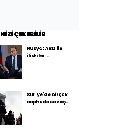
İNİZİ ÇEKEBİLİR
Rusya: ABD ile
ilişkileri
normalleştirmeye
hazırız
Suriye'de birçok
cephede savaş
sürüyor