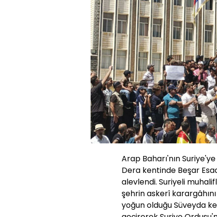
Arap Baharı'nın Suriye'ye
Dera kentinde Beşar Esad
alevlendi. Suriyeli muhali
şehrin askerî karargâhını
yoğun olduğu Süveyda ken
geçirerek Suriye Ordusu'