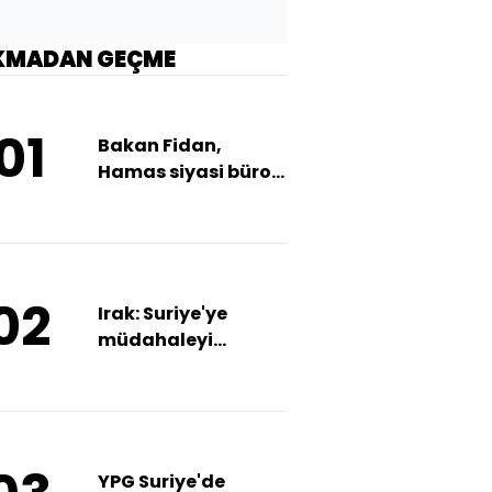
KMADAN GEÇME
01
Bakan Fidan,
Hamas siyasi büro
üyeleriyle bir araya
geldi
02
Irak: Suriye'ye
müdahaleyi
düşünmüyoruz
YPG Suriye'de