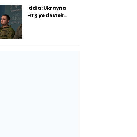
İddia: Ukrayna
HTŞ'ye destek
oluyor