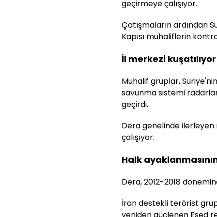
geçirmeye çalışıyor.
Çatışmaların ardından Sur
Kapısı muhaliflerin kontro
İl merkezi kuşatılıyor
Muhalif gruplar, Suriye'ni
savunma sistemi radarları
geçirdi.
Dera genelinde ilerleyen 
çalışıyor.
Halk ayaklanmasının f
Dera, 2012-2018 dönemind
İran destekli terörist gr
yeniden güçlenen Esed re