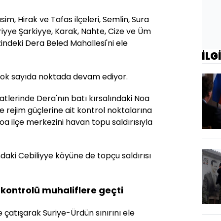
sim, Hirak ve Tafas ilçeleri, Semlin, Sura
riyye Şarkiyye, Karak, Nahte, Cize ve Üm
zindeki Dera Beled Mahallesi'ni ele
İLG
 çok sayıda noktada devam ediyor.
atlerinde Dera'nın batı kırsalındaki Noa
e rejim güçlerine ait kontrol noktalarına
 Noa ilçe merkezini havan topu saldırısıyla
ndaki Cebiliyye köyüne de topçu saldırısı
n kontrolü muhaliflere geçti
le çatışarak Suriye-Ürdün sınırını ele