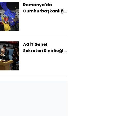
Romanya'da
Cumhurbaşkanlığı
Seçimi sonuçları
iptal edildi
AGİT Genel
Sekreteri Sinirlioğlu
oldu