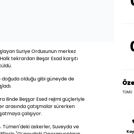
aşlayan Suriye Ordusunun merkez
. Halk tekrardan Beşar Esad karşıtı
üldü.
e doğuda olduğu gibi güneyde de
Öze
ladı.
TÜMÜ
a ilinde Beşşar Esed rejimi güçleriyle
ler arasında çatışmalar sürerken
uşatmaya çalışıyor.
8. Tümen'deki askerler, Suveyda ve
Kay
aliflerle "Güneydeki Operasyonların