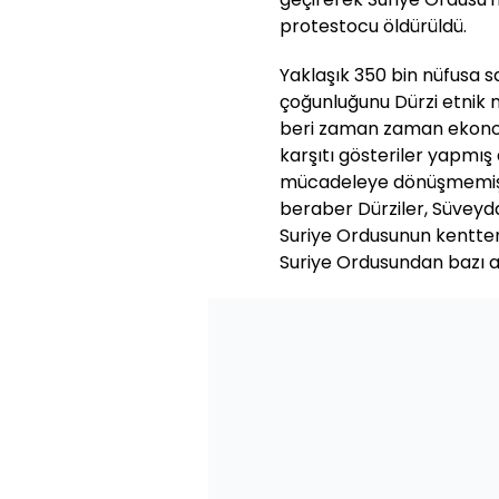
protestocu öldürüldü.
Yaklaşık 350 bin nüfusa 
çoğunluğunu Dürzi etnik n
beri zaman zaman ekonom
karşıtı gösteriler yapmış 
mücadeleye dönüşmemişt
beraber Dürziler, Süveyda
Suriye Ordusunun kentten 
Suriye Ordusundan bazı ask