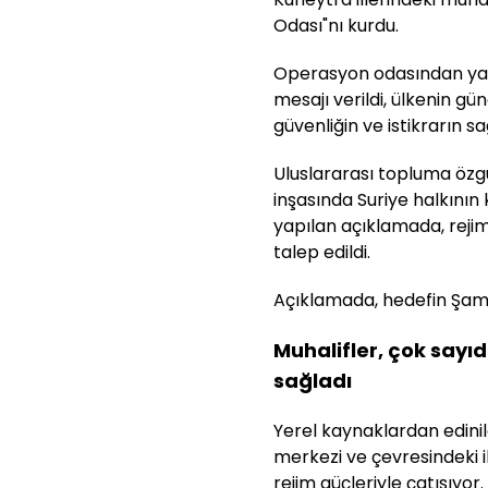
Odası"nı kurdu.
Operasyon odasından yapı
mesajı verildi, ülkenin gün
güvenliğin ve istikrarın s
Uluslararası topluma özgü
inşasında Suriye halkının
yapılan açıklamada, reji
talep edildi.
Açıklamada, hedefin Şam'
Muhalifler, çok sayı
sağladı
Yerel kaynaklardan edinile
merkezi ve çevresindeki 
rejim güçleriyle çatışıyor.