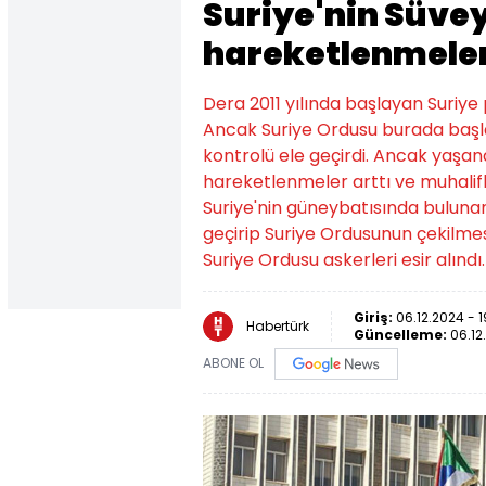
Suriye'nin Süve
hareketlenmeler
Dera 2011 yılında başlayan Suriye
Ancak Suriye Ordusu burada başla
kontrolü ele geçirdi. Ancak yaşan
hareketlenmeler arttı ve muhalifl
Suriye'nin güneybatısında bulunan 
geçirip Suriye Ordusunun çekilmes
Suriye Ordusu askerleri esir alındı.
Giriş:
06.12.2024 - 1
Habertürk
Güncelleme:
06.12
ABONE OL