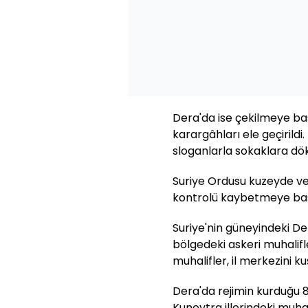
Dera'da ise çekilmeye b
karargâhları ele geçirildi
sloganlarla sokaklara dök
Suriye Ordusu kuzeyde v
kontrolü kaybetmeye baş
Suriye'nin güneyindeki Der
bölgedeki askeri muhalif
muhalifler, il merkezini k
Dera'da rejimin kurduğu 
Kuneytra illerindeki muh