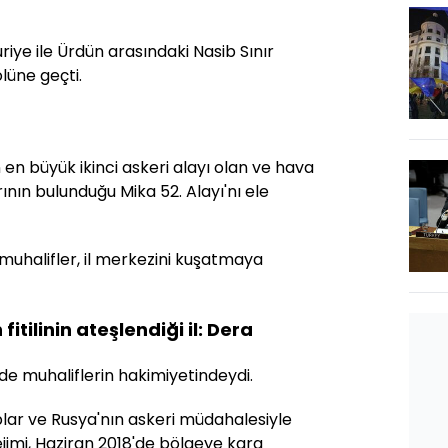
iye ile Ürdün arasındaki Nasib Sınır
lüne geçti.
n en büyük ikinci askeri alayı olan ve hava
nın bulunduğu Mika 52. Alayı'nı ele
muhalifler, il merkezini kuşatmaya
itilinin ateşlendiği il: Dera
e muhaliflerin hakimiyetindeydi.
uplar ve Rusya'nın askeri müdahalesiyle
jimi, Haziran 2018'de bölgeye kara