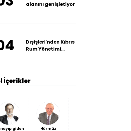
03
alanını genişletiyor
04
Dışişleri'nden Kıbrıs
Rum Yönetimi
açıklaması
l İçerikler
nayıp giden
Hürmüz
Avantaj
Ceuta'da