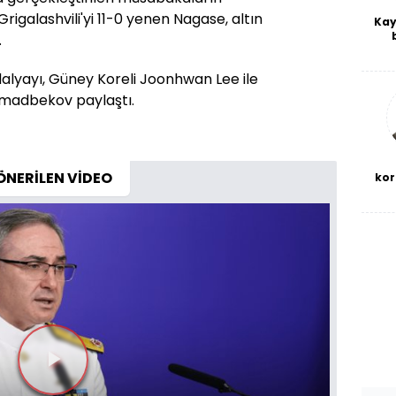
Grigalashvili'yi 11-0 yenen Nagase, altın
Kay
.
De
haf
lyayı, Güney Koreli Joonhwan Lee ile
a
bl
madbekov paylaştı.
ÖNERİLEN VİDEO
kor
Videoyu