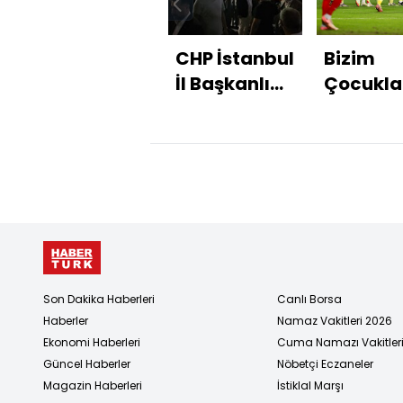
CHP İstanbul
Bizim
İl Başkanlığı
Çocukla
önünde
İspanya
gerginlik
mağlup
Son Dakika Haberleri
Canlı Borsa
Haberler
Namaz Vakitleri 2026
Ekonomi Haberleri
Cuma Namazı Vakitler
Güncel Haberler
Nöbetçi Eczaneler
Magazin Haberleri
İstiklal Marşı