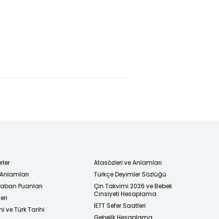
mp:
İlker Arslan
İlker
lliler
ve Fazlı Ateş
Arslan'ın
l etti
tutuklandı
kardeşi:
Gözaltı
as'ta
kararını
bilmiyordum,
duygusal
davrandım
rler
Atasözleri ve Anlamları
 Anlamları
Türkçe Deyimler Sözlüğü
 Taban Puanları
Çin Takvimi 2026 ve Bebek
Cinsiyeti Hesaplama
eri
İETT Sefer Saatleri
i ve Türk Tarihi
Gebelik Hesaplama