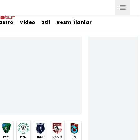
astro
Video
Stil
Resmi İlanlar
KOC
KON
İBFK
SAMS
TS