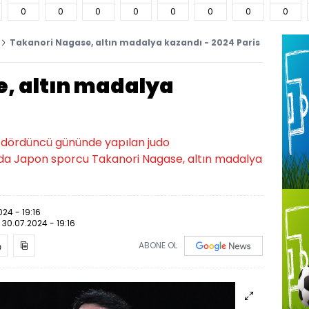
0
0
0
0
0
0
0
0
Takanori Nagase, altın madalya kazandı - 2024 Paris
, altın madalya
n dördüncü gününde yapılan judo
oda Japon sporcu Takanori Nagase, altın madalya
024 - 19:16
:
30.07.2024 - 19:16
ABONE OL