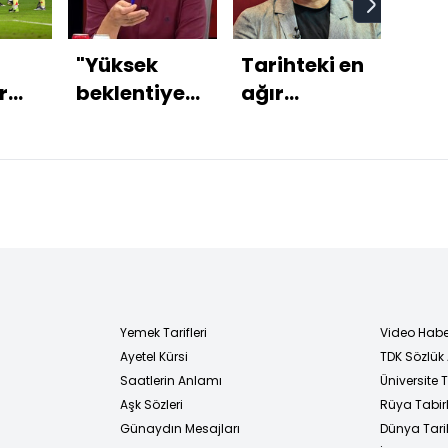
"Yüksek
Tarihteki en
Tru
r
beklentiye
ağır
İsrai
'ya
girmememiz
yenilgilerden
kabu
!
gerekiyordu!"
biri!
sıra
Ham
Yemek Tarifleri
Video Habe
Ayetel Kürsi
TDK Sözlük
i
Saatlerin Anlamı
Üniversite
Aşk Sözleri
Rüya Tabirl
Günaydın Mesajları
Dünya Tarih