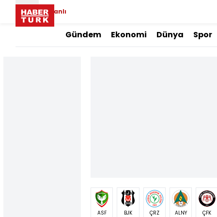
Canlı
Gündem
Ekonomi
Dünya
Spor
ASF
BJK
ÇRZ
ALNY
ÇFK