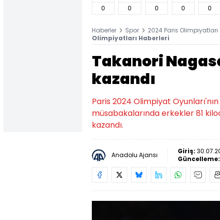
0
0
0
0
0
Haberler
Spor
2024 Paris Olimpiyatları
Olimpiyatları Haberleri
Takanori Nagase
kazandı
Paris 2024 Olimpiyat Oyunları'nı
müsabakalarında erkekler 81 kil
kazandı.
Giriş:
30.07.2
Anadolu Ajansı
Güncelleme