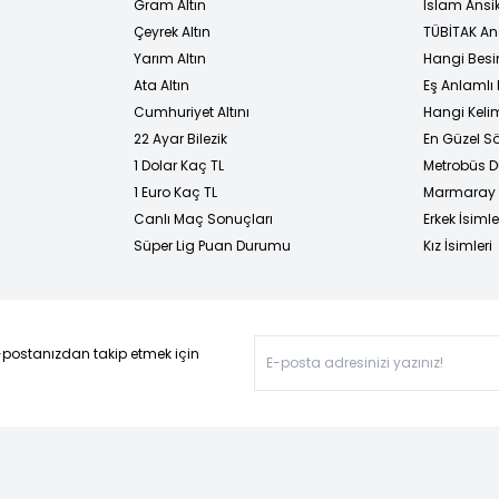
Gram Altın
İslam Ansi
Çeyrek Altın
TÜBİTAK An
Yarım Altın
Hangi Besi
Ata Altın
Eş Anlamlı 
Cumhuriyet Altını
Hangi Kelim
22 Ayar Bilezik
En Güzel Sö
1 Dolar Kaç TL
Metrobüs D
1 Euro Kaç TL
Marmaray D
Canlı Maç Sonuçları
Erkek İsimle
Süper Lig Puan Durumu
Kız İsimleri
-postanızdan takip etmek için