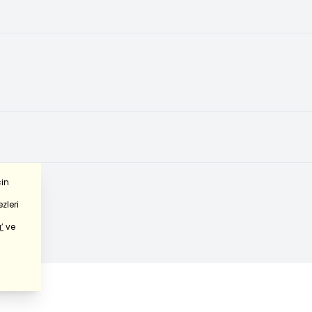
çin
zleri
’
ve