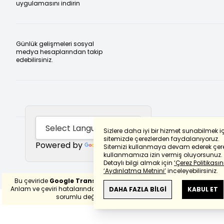
uygulamasını indirin
Günlük gelişmeleri sosyal
medya hesaplarından takip
edebilirsiniz.
Sizlere daha iyi bir hizmet sunabilmek i
sitemizde çerezlerden faydalanıyoruz.
Powered by
Translate
Sitemizi kullanmaya devam ederek çere
kullanmamıza izin vermiş oluyorsunuz.
Detaylı bilgi almak için
‘Çerez Politikasını
‘Aydınlatma Metnini’
inceleyebilirsiniz.
Bu çeviride
Google Translete
kullanılmıştır.
Anlam ve çeviri hatalarından
haberturk.com
DAHA FAZLA BİLGİ
KABUL ET
sorumlu değildir.