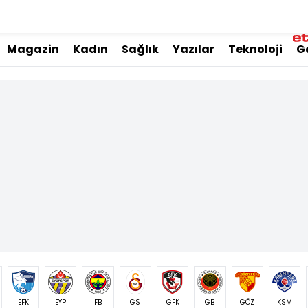
Magazin
Kadın
Sağlık
Yazılar
Teknoloji
G
EFK
EYP
FB
GS
GFK
GB
GÖZ
KSM