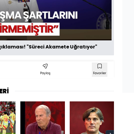
Oynat
ıklaması! "Süreci Akamete Uğratıyor"
Paylaş
Favoriler
ERİ