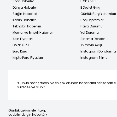
Spor Haberleri
E Okul VBS
Dünya Haberleri
E Devlet Giriş
Sağlık Haberleri
Günlük Burç Yorumları
Kadın Haberleri
Son Depremler
Teknoloji Haberleri
Hava Durumu
Memur ve Emekli Haberleri
Yol Durumu
Altın Fiyatları
Sinema Rehberi
Dolar Kuru
TV Yayın Akışı
Euro Kuru
Instagram Dondurma
Kripto Para Fiyatları
Instagram Silme
“Günün manşetlerini ve en çok okunan haberlerini her sabah e
bültene üye olun.”
Günlük gelişmeleri takip
edebilmek için habertürk