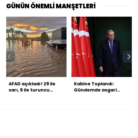
GÜNÜN ÖNEMLİ MANŞETLERİ
AFAD açıkladı! 29 ile
Kabine Toplandı:
sarı, 6 ile turuncu
Gündemde asgari
uyarı!
ücret ve Suriye var