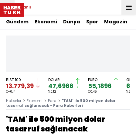
Canlı
Gündem
Ekonomi
Dünya
Spor
Magazin
BIST 100
DOLAR
EURO
GRAM
13.779,39
47,6966
55,1896
6.
%-0,14
%0,12
%0,45
%2,58
Haberler
Ekonomi
Para
'TAM' ile 500 milyon dolar
tasarruf sağlanacak - Para Haberleri
'TAM' ile 500 milyon dolar
tasarruf sağlanacak