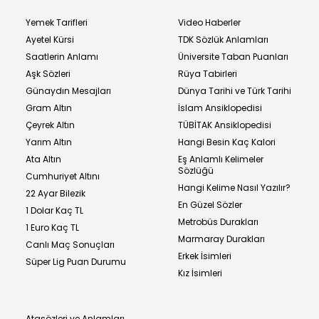
Yemek Tarifleri
Video Haberler
Ayetel Kürsi
TDK Sözlük Anlamları
Saatlerin Anlamı
Üniversite Taban Puanları
Aşk Sözleri
Rüya Tabirleri
Günaydın Mesajları
Dünya Tarihi ve Türk Tarihi
Gram Altın
İslam Ansiklopedisi
Çeyrek Altın
TÜBİTAK Ansiklopedisi
Yarım Altın
Hangi Besin Kaç Kalori
Ata Altın
Eş Anlamlı Kelimeler
Sözlüğü
Cumhuriyet Altını
Hangi Kelime Nasıl Yazılır?
22 Ayar Bilezik
En Güzel Sözler
1 Dolar Kaç TL
Metrobüs Durakları
1 Euro Kaç TL
Marmaray Durakları
Canlı Maç Sonuçları
Erkek İsimleri
Süper Lig Puan Durumu
Kız İsimleri
Atasözleri ve Anlamları