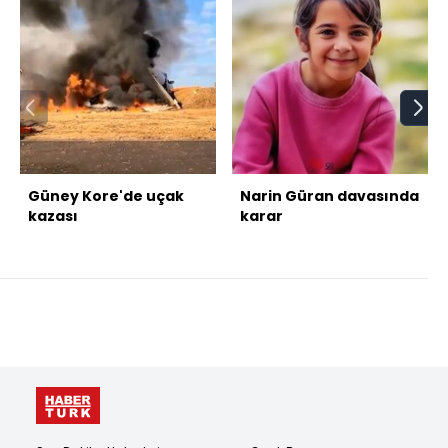
Güney Kore'de uçak
Narin Güran davasında
kazası
karar