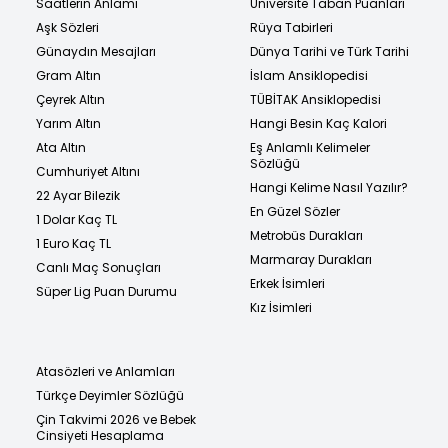
Saatlerin Anlamı
Üniversite Taban Puanları
Aşk Sözleri
Rüya Tabirleri
Günaydın Mesajları
Dünya Tarihi ve Türk Tarihi
Gram Altın
İslam Ansiklopedisi
Çeyrek Altın
TÜBİTAK Ansiklopedisi
Yarım Altın
Hangi Besin Kaç Kalori
Ata Altın
Eş Anlamlı Kelimeler
Sözlüğü
Cumhuriyet Altını
Hangi Kelime Nasıl Yazılır?
22 Ayar Bilezik
En Güzel Sözler
1 Dolar Kaç TL
Metrobüs Durakları
1 Euro Kaç TL
Marmaray Durakları
Canlı Maç Sonuçları
Erkek İsimleri
Süper Lig Puan Durumu
Kız İsimleri
Atasözleri ve Anlamları
Türkçe Deyimler Sözlüğü
Çin Takvimi 2026 ve Bebek
Cinsiyeti Hesaplama