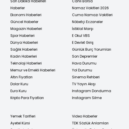
Son Dakika Haberleri
Canlı Borsa
Haberler
Namaz Vakitleri 2026
Ekonomi Haberleri
Cuma Namazı Vakitleri
Güncel Haberler
Nöbetçi Eczaneler
Magazin Haberleri
İstiklal Marşı
Spor Haberleri
E Okul VBS
Dünya Haberleri
E Devlet Giriş
Sağlık Haberleri
Günlük Burç Yorumları
Kadın Haberleri
Son Depremler
Teknoloji Haberleri
Hava Durumu
Memur ve Emekli Haberleri
Yol Durumu
Altın Fiyatları
Sinema Rehberi
Dolar Kuru
TV Yayın Akışı
Euro Kuru
Instagram Dondurma
Kripto Para Fiyatları
Instagram Silme
Yemek Tarifleri
Video Haberler
Ayetel Kürsi
TDK Sözlük Anlamları