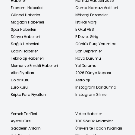
Haberler
Namaz Vakitleri 2026
Ekonomi Haberleri
Cuma Namazı Vakitleri
Güncel Haberler
Nöbetçi Eczaneler
Magazin Haberleri
İstiklal Marşı
Spor Haberleri
E Okul VBS
Dünya Haberleri
E Devlet Giriş
Sağlık Haberleri
Günlük Burç Yorumları
Kadın Haberleri
Son Depremler
Teknoloji Haberleri
Hava Durumu
Memur ve Emekli Haberleri
Yol Durumu
Altın Fiyatları
2026 Dünya Kupası
Dolar Kuru
Astroloji
Euro Kuru
Instagram Dondurma
Kripto Para Fiyatları
Instagram Silme
Yemek Tarifleri
Video Haberler
Ayetel Kürsi
TDK Sözlük Anlamları
Saatlerin Anlamı
Üniversite Taban Puanları