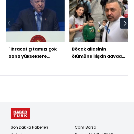
"İhracat çıtamızı çok
Böcek ailesinin
daha yükseklere
ölümüne ilişkin davada
taşıyacağız"
karar
Son Dakika Haberleri
Canlı Borsa