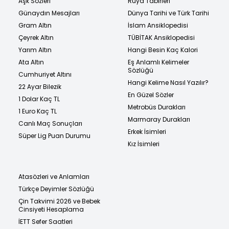
Aşk Sözleri
Rüya Tabirleri
Günaydın Mesajları
Dünya Tarihi ve Türk Tarihi
Gram Altın
İslam Ansiklopedisi
Çeyrek Altın
TÜBİTAK Ansiklopedisi
Yarım Altın
Hangi Besin Kaç Kalori
Ata Altın
Eş Anlamlı Kelimeler
Sözlüğü
Cumhuriyet Altını
Hangi Kelime Nasıl Yazılır?
22 Ayar Bilezik
En Güzel Sözler
1 Dolar Kaç TL
Metrobüs Durakları
1 Euro Kaç TL
Marmaray Durakları
Canlı Maç Sonuçları
Erkek İsimleri
Süper Lig Puan Durumu
Kız İsimleri
Atasözleri ve Anlamları
Türkçe Deyimler Sözlüğü
Çin Takvimi 2026 ve Bebek
Cinsiyeti Hesaplama
İETT Sefer Saatleri