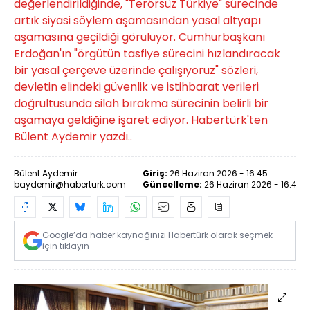
değerlendirildiğinde, "Terörsüz Türkiye" sürecinde
artık siyasi söylem aşamasından yasal altyapı
aşamasına geçildiği görülüyor. Cumhurbaşkanı
Erdoğan'ın "örgütün tasfiye sürecini hızlandıracak
bir yasal çerçeve üzerinde çalışıyoruz" sözleri,
devletin elindeki güvenlik ve istihbarat verileri
doğrultusunda silah bırakma sürecinin belirli bir
aşamaya geldiğine işaret ediyor. Habertürk'ten
Bülent Aydemir yazdı..
Bülent Aydemir
Giriş:
26 Haziran 2026 - 16:45
baydemir@haberturk.com
Güncelleme:
26 Haziran 2026 - 16:45
Google’da haber kaynağınızı Habertürk olarak seçmek
için tıklayın