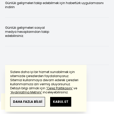
Günlük gelişmeleri takip edebilmek için habertürk uygulamasını
indirin
Günlük gelişmeleri sosyal
medya hesaplarından takip
edebilirsiniz.
Sizlere daha iyi bir hizmet sunabilmek için
sitemizde çerezlerden faydalanıyoruz.
Sitemizi kullanmaya devam ederek çerezleri
Powered by
Translate
kullanmamıza izin vermiş oluyorsunuz.
Detaylı bilgi almak için
‘Çerez Politikasını’
ve
‘Aydınlatma Metnini’
inceleyebilirsiniz.
Bu çeviride
Google Translete
kullanılmıştır.
Anlam ve çeviri hatalarından
haberturk.com
DAHA FAZLA BİLGİ
KABUL ET
sorumlu değildir.