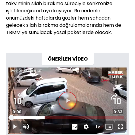
takviminin silah bırakma süreciyle senkronize
işletileceğini ortaya koyuyor. Bu nedenle
önümüzdeki haftalarda gözler hem sahadan
gelecek silah bırakma doğrulamalarında hem de
TBMM’ye sunulacak yasal paketlerde olacak.
ÖNERİLEN VİDEO
Videoyu
Süre
0:00
Toplam
0:33
Oynat
Yüklendi
:
29.68%
Süre
1x
Oynat
Sesi
Oynatma
Mini
Tam
Aç
Hızı
oynatıcı
Ekran