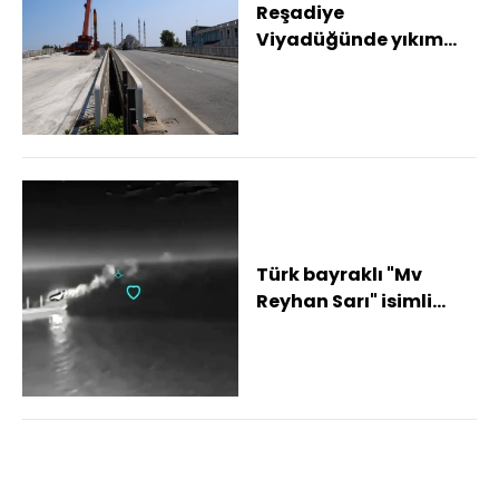
Reşadiye
Viyadüğünde yıkım
çalışmaları sürüyor
Türk bayraklı "Mv
Reyhan Sarı" isimli
kuru yük gemisine
yapılan dron saldır...