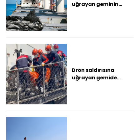
uğrayan geminin
içinde çekilen
görüntüler saldırının
boyut...
Dron saldırısına
uğrayan gemide
hayatını kaybeden
personelin cenazesi
Adli...