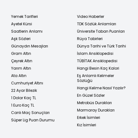
Yemek Tarifleri
Video Haberler
Ayetel Kürsi
TDK Sözlük Anlamları
Saatlerin Anlamı
Üniversite Taban Puanları
Aşk Sözleri
Rüya Tabirleri
Günaydın Mesajları
Dünya Tarihi ve Türk Tarihi
Gram Altın
İslam Ansiklopedisi
Çeyrek Altın
TÜBİTAK Ansiklopedisi
Yarım Altın
Hangi Besin Kaç Kalori
Ata Altın
Eş Anlamlı Kelimeler
Sözlüğü
Cumhuriyet Altını
Hangi Kelime Nasıl Yazılır?
22 Ayar Bilezik
En Güzel Sözler
1 Dolar Kaç TL
Metrobüs Durakları
1 Euro Kaç TL
Marmaray Durakları
Canlı Maç Sonuçları
Erkek İsimleri
Süper Lig Puan Durumu
Kız İsimleri