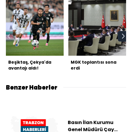
Beşiktaş, Çekya'da
MGK toplantısı sona
avantajı aldı!
erdi
Benzer Haberler
Basın İlan Kurumu
Genel Müdürü Çay