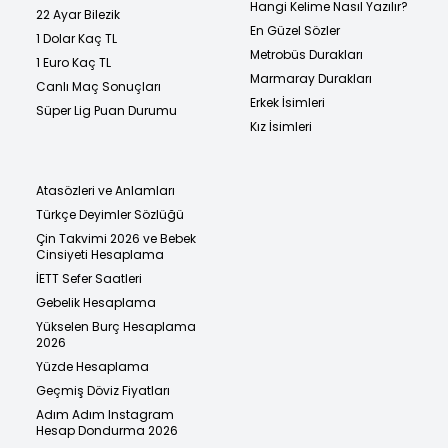
Hangi Kelime Nasıl Yazılır?
22 Ayar Bilezik
En Güzel Sözler
1 Dolar Kaç TL
Metrobüs Durakları
1 Euro Kaç TL
Marmaray Durakları
Canlı Maç Sonuçları
Erkek İsimleri
Süper Lig Puan Durumu
Kız İsimleri
Atasözleri ve Anlamları
Türkçe Deyimler Sözlüğü
Çin Takvimi 2026 ve Bebek
Cinsiyeti Hesaplama
İETT Sefer Saatleri
Gebelik Hesaplama
Yükselen Burç Hesaplama
2026
Yüzde Hesaplama
Geçmiş Döviz Fiyatları
Adım Adım Instagram
Hesap Dondurma 2026