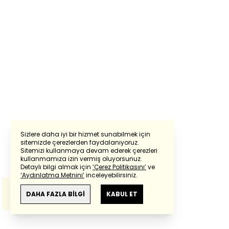
Sizlere daha iyi bir hizmet sunabilmek için
sitemizde çerezlerden faydalanıyoruz.
Sitemizi kullanmaya devam ederek çerezleri
Powered by
Translate
kullanmamıza izin vermiş oluyorsunuz.
Detaylı bilgi almak için
‘Çerez Politikasını’
ve
‘Aydınlatma Metnini’
inceleyebilirsiniz.
Bu çeviride
Google Translete
kullanılmıştır.
Anlam ve çeviri hatalarından
haberturk.com
DAHA FAZLA BİLGİ
KABUL ET
sorumlu değildir.