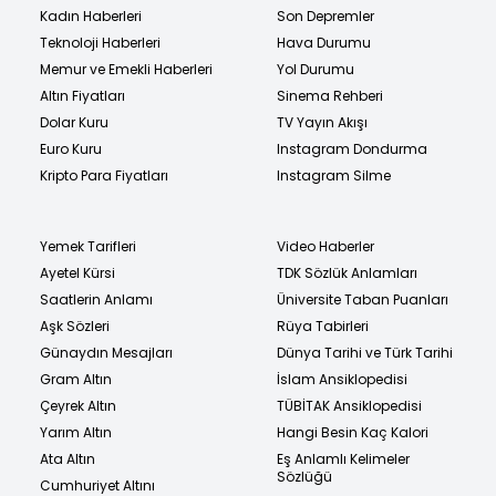
Kadın Haberleri
Son Depremler
Teknoloji Haberleri
Hava Durumu
Memur ve Emekli Haberleri
Yol Durumu
Altın Fiyatları
Sinema Rehberi
Dolar Kuru
TV Yayın Akışı
Euro Kuru
Instagram Dondurma
Kripto Para Fiyatları
Instagram Silme
Yemek Tarifleri
Video Haberler
Ayetel Kürsi
TDK Sözlük Anlamları
Saatlerin Anlamı
Üniversite Taban Puanları
Aşk Sözleri
Rüya Tabirleri
Günaydın Mesajları
Dünya Tarihi ve Türk Tarihi
Gram Altın
İslam Ansiklopedisi
Çeyrek Altın
TÜBİTAK Ansiklopedisi
Yarım Altın
Hangi Besin Kaç Kalori
Ata Altın
Eş Anlamlı Kelimeler
Sözlüğü
Cumhuriyet Altını