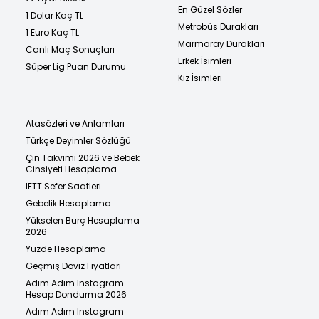
En Güzel Sözler
1 Dolar Kaç TL
Metrobüs Durakları
1 Euro Kaç TL
Marmaray Durakları
Canlı Maç Sonuçları
Erkek İsimleri
Süper Lig Puan Durumu
Kız İsimleri
Atasözleri ve Anlamları
Türkçe Deyimler Sözlüğü
Çin Takvimi 2026 ve Bebek
Cinsiyeti Hesaplama
İETT Sefer Saatleri
Gebelik Hesaplama
Yükselen Burç Hesaplama
2026
Yüzde Hesaplama
Geçmiş Döviz Fiyatları
Adım Adım Instagram
Hesap Dondurma 2026
Adım Adım Instagram