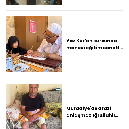
Yaz Kur'an kursunda
manevi eğitim sanatla
buluşuyor Tarihi
camide çocuklar...
Muradiye'de arazi
anlaşmazlığı silahlı
kavgaya dönüştü: 1