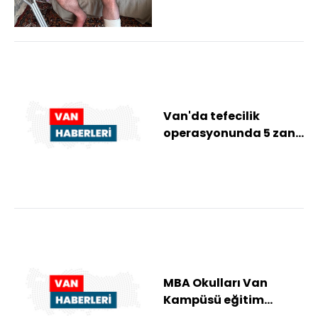
yaralı
Van'da tefecilik
operasyonunda 5 zanlı
tutuklandı
MBA Okulları Van
Kampüsü eğitim
modelini tanıttı