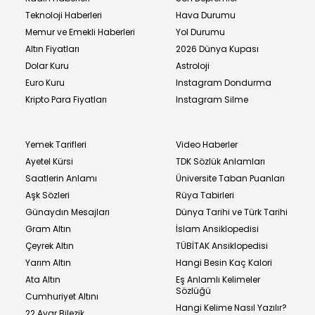
Teknoloji Haberleri
Hava Durumu
Memur ve Emekli Haberleri
Yol Durumu
Altın Fiyatları
2026 Dünya Kupası
Dolar Kuru
Astroloji
Euro Kuru
Instagram Dondurma
Kripto Para Fiyatları
Instagram Silme
Yemek Tarifleri
Video Haberler
Ayetel Kürsi
TDK Sözlük Anlamları
Saatlerin Anlamı
Üniversite Taban Puanları
Aşk Sözleri
Rüya Tabirleri
Günaydın Mesajları
Dünya Tarihi ve Türk Tarihi
Gram Altın
İslam Ansiklopedisi
Çeyrek Altın
TÜBİTAK Ansiklopedisi
Yarım Altın
Hangi Besin Kaç Kalori
Ata Altın
Eş Anlamlı Kelimeler
Sözlüğü
Cumhuriyet Altını
Hangi Kelime Nasıl Yazılır?
22 Ayar Bilezik