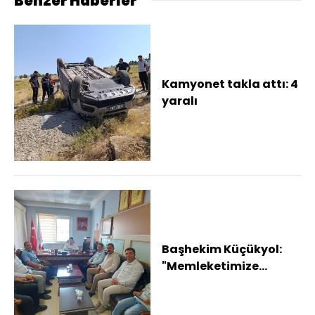
Benzer Haberler
Kamyonet takla attı: 4
yaralı
Başhekim Küçükyol:
"Memleketimize
hizmet etmek benim
için büyük bir onurdur...