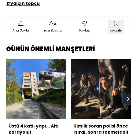
#yalçın topçu
Ana Sayfa
Yazı Boyutu
Paylaş
Favoriler
GÜNÜN ÖNEMLİ MANŞETLERİ
Üstü 4 katlı yapı... Altı
Kimlik soran polisi önce
karayolu!
ısırdı, sonra tekmeledi!