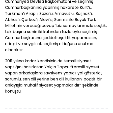
Cumhuriyeti Devleti Başkomutanı ve seçilmiş
Cumhurbaşkanına yapılmış hakarete Kürt’ü,
Türkmen’i Arap’ı, Zaza’sı, Arnavut’u, Boşnak’ı,
Abhaz’ı, Çerkez’i, Alevi’si, Sünni’si ile Büyük Türk
Milletinin vereceği cevap ‘biz seni oylarımızla seçtik,
tek başına senin iki katından fazla oyla seçilmiş
Cumhurbaşkanına şeddeli eşeklik yapamazsın,
edepli ve saygılı ol, seçilmiş olduğunu unutma
olacaktır.
2011 yılına kadar kendisinin de temsili siyaset
yaptığını hatırlatan Yalçın Topçu ”temsili siyaset
yapan arkadaşlara tavsiyem; yapıcı, yol gösterici,
sorumlu, sen dili yerine ben dili kullanan, pozitif bir
anlayışla muhalif siyaset yapmalarıdır” şeklinde
konuştu.