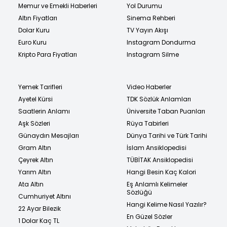
Memur ve Emekli Haberleri
Yol Durumu
Altın Fiyatları
Sinema Rehberi
Dolar Kuru
TV Yayın Akışı
Euro Kuru
Instagram Dondurma
Kripto Para Fiyatları
Instagram Silme
Yemek Tarifleri
Video Haberler
Ayetel Kürsi
TDK Sözlük Anlamları
Saatlerin Anlamı
Üniversite Taban Puanları
Aşk Sözleri
Rüya Tabirleri
Günaydın Mesajları
Dünya Tarihi ve Türk Tarihi
Gram Altın
İslam Ansiklopedisi
Çeyrek Altın
TÜBİTAK Ansiklopedisi
Yarım Altın
Hangi Besin Kaç Kalori
Ata Altın
Eş Anlamlı Kelimeler
Sözlüğü
Cumhuriyet Altını
Hangi Kelime Nasıl Yazılır?
22 Ayar Bilezik
En Güzel Sözler
1 Dolar Kaç TL