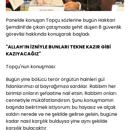
Panelde konuşan Topçu sözlerine bugün Hakkari
Şemdinli’de çıkan çatışmada şehit düşen 8 güvenlik
görevlisi hakkında konuşarak başladı.
"ALLAH’IN İZNİYLE BUNLARI TEKNE KAZIR GİBİ
KAZIYACAĞIZ"
Topçu'nun konuşması:
Bugün yine bölücü terör örgütün hainleri gül
fidanlarımızı al bayrağımıza sardılar. Rabbim her
birimizi onların şefaatine nail etsin. Rabbim onları
cennetiyle mükâfatlandırsın. Şunu konuşmamın
başında belirtmek istiyorum; bu hayasız ve alçak
saldırı nerede ve ne şekilde gelirse gelsin, bugüne
kadar nasıl karşılık bulduysa yine aynı şekilde
karşılık bulacaktır.