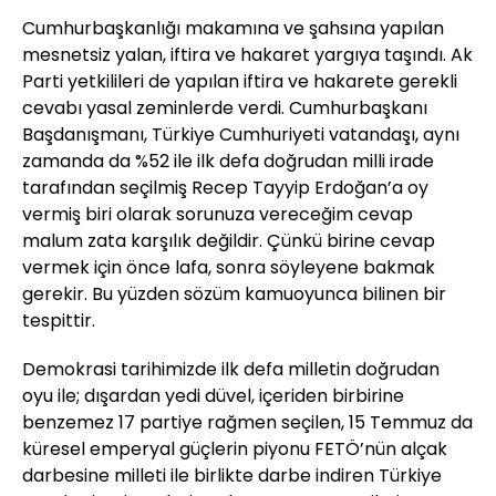
Cumhurbaşkanlığı makamına ve şahsına yapılan
mesnetsiz yalan, iftira ve hakaret yargıya taşındı. Ak
Parti yetkilileri de yapılan iftira ve hakarete gerekli
cevabı yasal zeminlerde verdi. Cumhurbaşkanı
Başdanışmanı, Türkiye Cumhuriyeti vatandaşı, aynı
zamanda da %52 ile ilk defa doğrudan milli irade
tarafından seçilmiş Recep Tayyip Erdoğan’a oy
vermiş biri olarak sorunuza vereceğim cevap
malum zata karşılık değildir. Çünkü birine cevap
vermek için önce lafa, sonra söyleyene bakmak
gerekir. Bu yüzden sözüm kamuoyunca bilinen bir
tespittir.
Demokrasi tarihimizde ilk defa milletin doğrudan
oyu ile; dışardan yedi düvel, içeriden birbirine
benzemez 17 partiye rağmen seçilen, 15 Temmuz da
küresel emperyal güçlerin piyonu FETÖ’nün alçak
darbesine milleti ile birlikte darbe indiren Türkiye