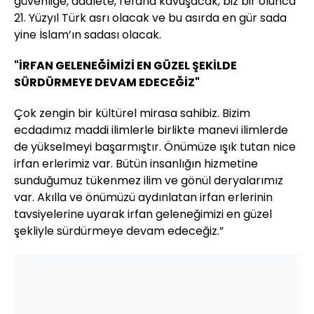
güvenliğe, adalete, refaha kavuşacak, biz bir olunca
21. Yüzyıl Türk asrı olacak ve bu asırda en gür sada
yine İslam’ın sadası olacak.
"İRFAN GELENEĞİMİZİ EN GÜZEL ŞEKİLDE
SÜRDÜRMEYE DEVAM EDECEĞİZ"
Çok zengin bir kültürel mirasa sahibiz. Bizim
ecdadımız maddi ilimlerle birlikte manevi ilimlerde
de yükselmeyi başarmıştır. Önümüze ışık tutan nice
irfan erlerimiz var. Bütün insanlığın hizmetine
sunduğumuz tükenmez ilim ve gönül deryalarımız
var. Akılla ve önümüzü aydınlatan irfan erlerinin
tavsiyelerine uyarak irfan geleneğimizi en güzel
şekliyle sürdürmeye devam edeceğiz.”