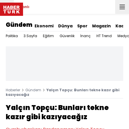
Canlı
Gündem
Ekonomi
Dünya
Spor
Magazin
Kadın
Politika
3.Sayfa
Eğitim
Güvenlik
İnanç
HT Trend
Medy
Haberler
Gündem
Yalçın Topçu: Bunları tekne kazır gibi
kazıyacağız
Yalçın Topçu: Bunları tekne
kazır gibi kazıyacağız