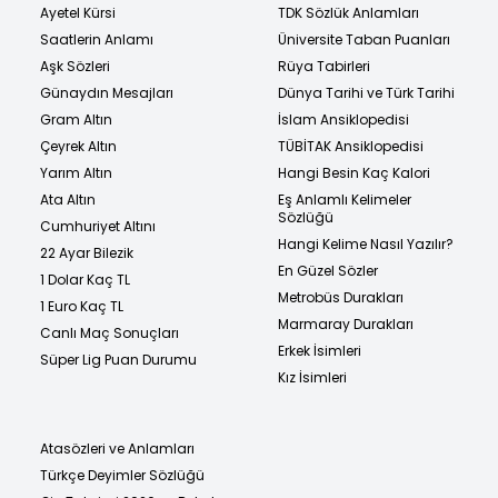
Ayetel Kürsi
TDK Sözlük Anlamları
Saatlerin Anlamı
Üniversite Taban Puanları
Aşk Sözleri
Rüya Tabirleri
Günaydın Mesajları
Dünya Tarihi ve Türk Tarihi
Gram Altın
İslam Ansiklopedisi
Çeyrek Altın
TÜBİTAK Ansiklopedisi
Yarım Altın
Hangi Besin Kaç Kalori
Ata Altın
Eş Anlamlı Kelimeler
Sözlüğü
Cumhuriyet Altını
Hangi Kelime Nasıl Yazılır?
22 Ayar Bilezik
En Güzel Sözler
1 Dolar Kaç TL
Metrobüs Durakları
1 Euro Kaç TL
Marmaray Durakları
Canlı Maç Sonuçları
Erkek İsimleri
Süper Lig Puan Durumu
Kız İsimleri
Atasözleri ve Anlamları
Türkçe Deyimler Sözlüğü