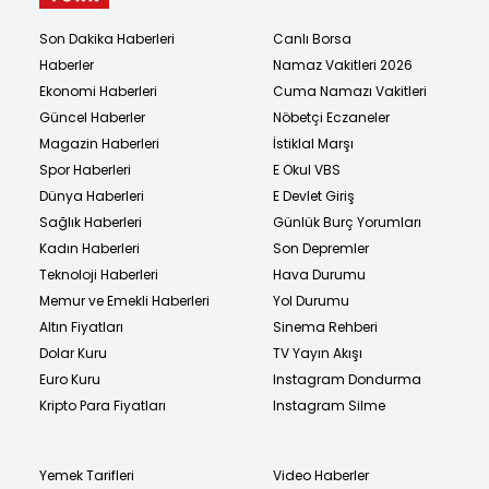
Son Dakika Haberleri
Canlı Borsa
Haberler
Namaz Vakitleri 2026
Ekonomi Haberleri
Cuma Namazı Vakitleri
Güncel Haberler
Nöbetçi Eczaneler
Magazin Haberleri
İstiklal Marşı
Spor Haberleri
E Okul VBS
Dünya Haberleri
E Devlet Giriş
Sağlık Haberleri
Günlük Burç Yorumları
Kadın Haberleri
Son Depremler
Teknoloji Haberleri
Hava Durumu
Memur ve Emekli Haberleri
Yol Durumu
Altın Fiyatları
Sinema Rehberi
Dolar Kuru
TV Yayın Akışı
Euro Kuru
Instagram Dondurma
Kripto Para Fiyatları
Instagram Silme
Yemek Tarifleri
Video Haberler