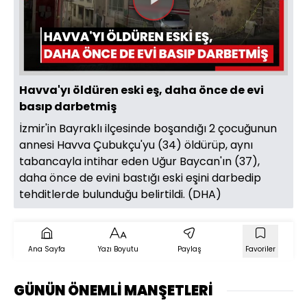
Videoyu
Oynat
Havva'yı öldüren eski eş, daha önce de evi
basıp darbetmiş
İzmir'in Bayraklı ilçesinde boşandığı 2 çocuğunun
annesi Havva Çubukçu'yu (34) öldürüp, aynı
tabancayla intihar eden Uğur Baycan'ın (37),
daha önce de evini bastığı eski eşini darbedip
tehditlerde bulunduğu belirtildi. (DHA)
Ana Sayfa
Yazı Boyutu
Paylaş
Favoriler
GÜNÜN ÖNEMLİ MANŞETLERİ