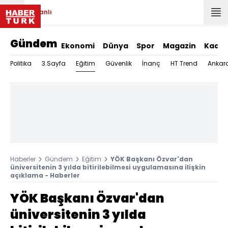
Canlı
Gündem
Ekonomi
Dünya
Spor
Magazin
Kadın
Eğitim
Politika
3.Sayfa
Güvenlik
İnanç
HT Trend
Ankar
Haberler
Gündem
Eğitim
YÖK Başkanı Özvar'dan
üniversitenin 3 yılda bitirilebilmesi uygulamasına ilişkin
açıklama - Haberler
YÖK Başkanı Özvar'dan
üniversitenin 3 yılda