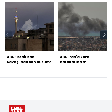
ABD-İsrail İran
ABD İran'a kara
Savaşı'nda son durum!
harekatına mı
hazırlanıyor?