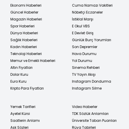
Ekonomi Haberleri
Cuma Namazı Vakitleri
Güncel Haberler
Nöbetçi Eczaneler
Magazin Haberleri
İstiklal Marşı
Spor Haberleri
E Okul VBS
Dünya Haberleri
E Devlet Giriş
Sağlık Haberleri
Günlük Burç Yorumları
Kadın Haberleri
Son Depremler
Teknoloji Haberleri
Hava Durumu
Memur ve Emekli Haberleri
Yol Durumu
Altın Fiyatları
Sinema Rehberi
Dolar Kuru
TV Yayın Akışı
Euro Kuru
Instagram Dondurma
Kripto Para Fiyatları
Instagram Silme
Yemek Tarifleri
Video Haberler
Ayetel Kürsi
TDK Sözlük Anlamları
Saatlerin Anlamı
Üniversite Taban Puanları
Aşk Sözleri
Rüya Tabirleri