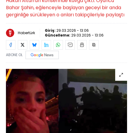
Hakan Altun'un konserinde kavga çıktı. Oyuncu
Bahar Şahin, eğlenceyle başlayan geceyi bir anda
gerginliğe sürükleyen o anları takipçileriyle paylaştı
Giriş:
29.03.2026 - 13:06
Habertürk
Güncelleme:
29.03.2026 - 13:06
ABONE OL