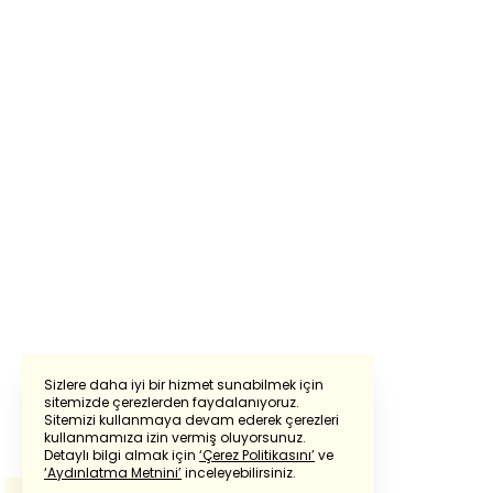
Sizlere daha iyi bir hizmet sunabilmek için
sitemizde çerezlerden faydalanıyoruz.
Sitemizi kullanmaya devam ederek çerezleri
Powered by
Translate
kullanmamıza izin vermiş oluyorsunuz.
Detaylı bilgi almak için
‘Çerez Politikasını’
ve
‘Aydınlatma Metnini’
inceleyebilirsiniz.