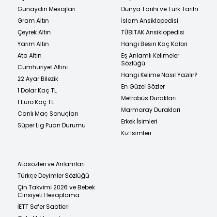
Günaydın Mesajları
Dünya Tarihi ve Türk Tarihi
Gram Altın
İslam Ansiklopedisi
Çeyrek Altın
TÜBİTAK Ansiklopedisi
Yarım Altın
Hangi Besin Kaç Kalori
Ata Altın
Eş Anlamlı Kelimeler
Sözlüğü
Cumhuriyet Altını
Hangi Kelime Nasıl Yazılır?
22 Ayar Bilezik
En Güzel Sözler
1 Dolar Kaç TL
Metrobüs Durakları
1 Euro Kaç TL
Marmaray Durakları
Canlı Maç Sonuçları
Erkek İsimleri
Süper Lig Puan Durumu
Kız İsimleri
Atasözleri ve Anlamları
Türkçe Deyimler Sözlüğü
Çin Takvimi 2026 ve Bebek
Cinsiyeti Hesaplama
İETT Sefer Saatleri