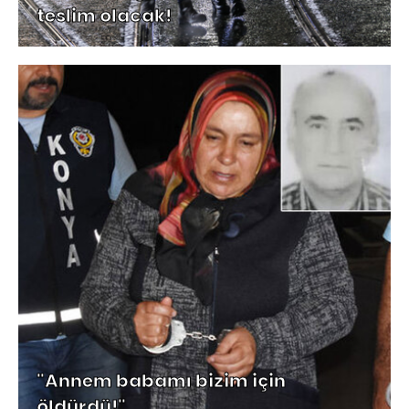
teslim olacak!
"Annem babamı bizim için
öldürdü!"