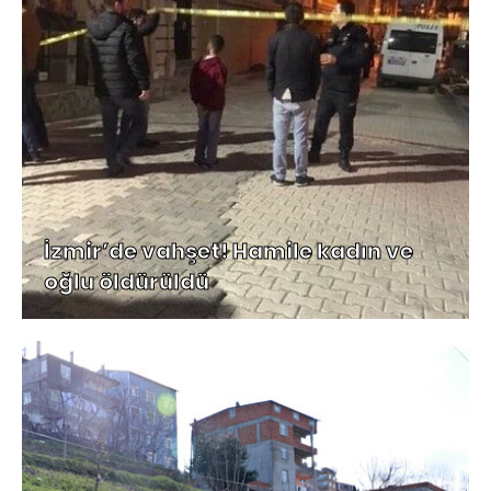
İzmir’de vahşet! Hamile kadın ve
oğlu öldürüldü