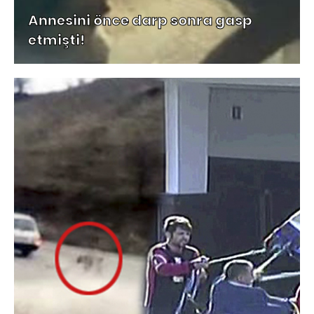
Annesini önce darp sonra gasp
etmişti!