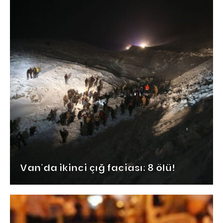
Van'da ikinci çığ faciası: 8 ölü!