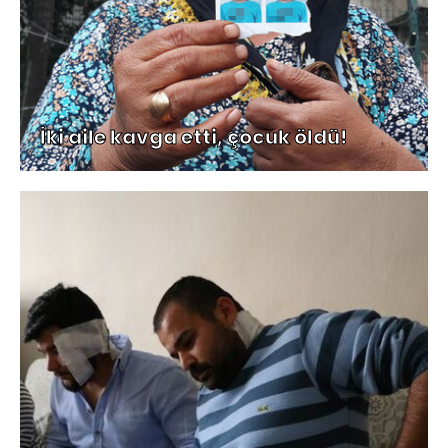
İki aile kavga etti, çocuk öldü!