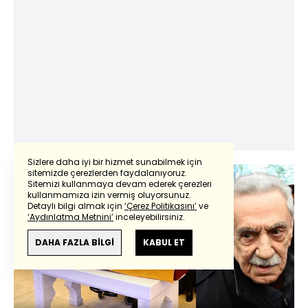
Sizlere daha iyi bir hizmet sunabilmek için
sitemizde çerezlerden faydalanıyoruz.
Sitemizi kullanmaya devam ederek çerezleri
kullanmamıza izin vermiş oluyorsunuz.
Detaylı bilgi almak için
‘Çerez Politikasını’
ve
‘Aydınlatma Metnini’
inceleyebilirsiniz.
DAHA FAZLA BİLGİ
KABUL ET