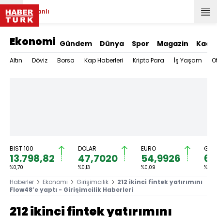
Canlı
Ekonomi
Gündem
Dünya
Spor
Magazin
Kadı
Altın
Döviz
Borsa
Kap Haberleri
Kripto Para
İş Yaşam
O
BIST 100
DOLAR
EURO
GRA
13.798,82
47,7020
54,9926
6.
%0,70
%0,13
%0,09
%0,74
Haberler
Ekonomi
Girişimcilik
212 ikinci fintek yatırımını
Flow48’e yaptı - Girişimcilik Haberleri
212 ikinci fintek yatırımını