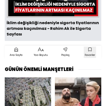
Oynat
İklim değişikliği nedeniyle sigorta fiyatlarının
artması kaçınılmaz - Rahim Ak ile Sigorta
Sayfası
Ana Sayfa
Yazı Boyutu
Paylaş
Favoriler
GÜNÜN ÖNEMLİ MANŞETLERİ