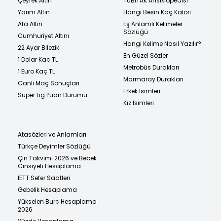
Çeyrek Altın
TÜBİTAK Ansiklopedisi
Yarım Altın
Hangi Besin Kaç Kalori
Ata Altın
Eş Anlamlı Kelimeler
Sözlüğü
Cumhuriyet Altını
Hangi Kelime Nasıl Yazılır?
22 Ayar Bilezik
En Güzel Sözler
1 Dolar Kaç TL
Metrobüs Durakları
1 Euro Kaç TL
Marmaray Durakları
Canlı Maç Sonuçları
Erkek İsimleri
Süper Lig Puan Durumu
Kız İsimleri
Atasözleri ve Anlamları
Türkçe Deyimler Sözlüğü
Çin Takvimi 2026 ve Bebek
Cinsiyeti Hesaplama
İETT Sefer Saatleri
Gebelik Hesaplama
Yükselen Burç Hesaplama
2026