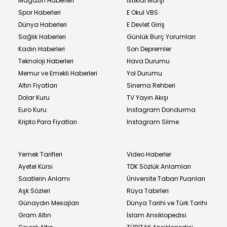
Magazin Haberleri
İstiklal Marşı
Spor Haberleri
E Okul VBS
Dünya Haberleri
E Devlet Giriş
Sağlık Haberleri
Günlük Burç Yorumları
Kadın Haberleri
Son Depremler
Teknoloji Haberleri
Hava Durumu
Memur ve Emekli Haberleri
Yol Durumu
Altın Fiyatları
Sinema Rehberi
Dolar Kuru
TV Yayın Akışı
Euro Kuru
Instagram Dondurma
Kripto Para Fiyatları
Instagram Silme
Yemek Tarifleri
Video Haberler
Ayetel Kürsi
TDK Sözlük Anlamları
Saatlerin Anlamı
Üniversite Taban Puanları
Aşk Sözleri
Rüya Tabirleri
Günaydın Mesajları
Dünya Tarihi ve Türk Tarihi
Gram Altın
İslam Ansiklopedisi