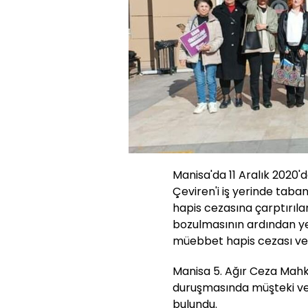
Manisa'da 11 Aralık 2020
Çeviren'i iş yerinde ta
hapis cezasına çarptırıla
bozulmasının ardından ye
müebbet hapis cezası veri
Manisa 5. Ağır Ceza Mah
duruşmasında müşteki ve s
bulundu.