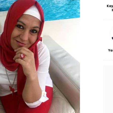
Kay
De
haf
a
bl
Ya