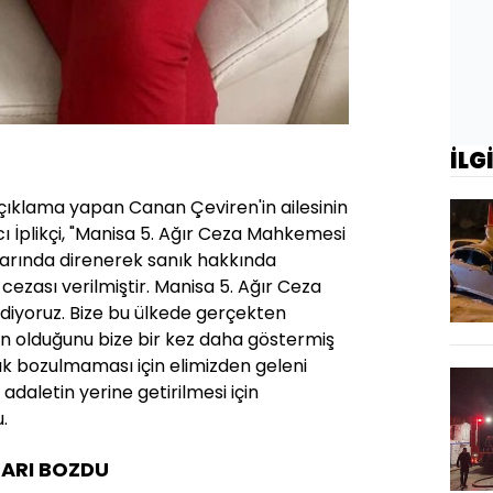
İLG
çıklama yapan Canan Çeviren'in ailesinin
cı İplikçi, "Manisa 5. Ağır Ceza Mahkemesi
rarında direnerek sanık hakkında
cezası verilmiştir. Manisa 5. Ağır Ceza
iyoruz. Bize bu ülkede gerçekten
ın olduğunu bize bir kez daha göstermiş
tık bozulmaması için elimizden geleni
daletin yerine getirilmesi için
.
RARI BOZDU