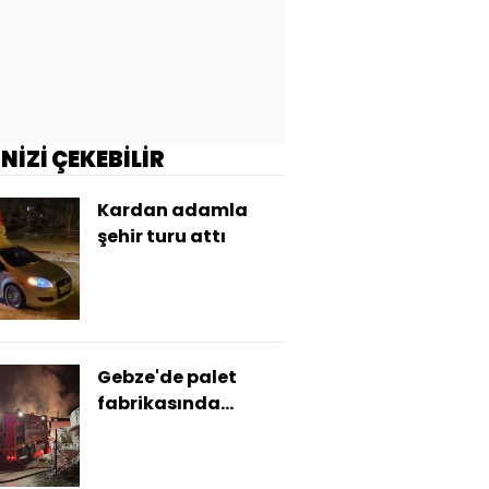
İNİZİ ÇEKEBİLİR
Kardan adamla
şehir turu attı
Gebze'de palet
fabrikasında
yangın: 1 yaralı