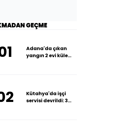
KMADAN GEÇME
01
Adana'da çıkan
yangın 2 evi küle
çevirdi
02
Kütahya'da işçi
servisi devrildi: 3
yaralı