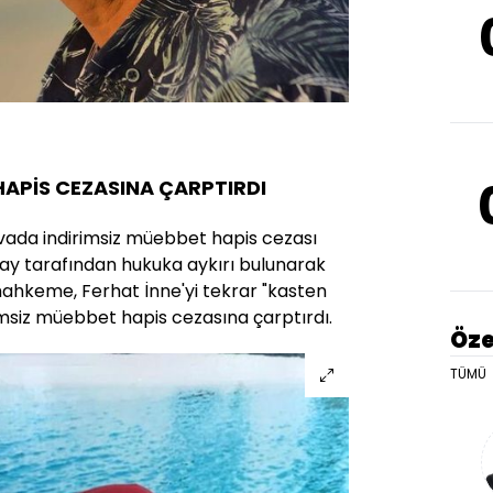
HAPİS CEZASINA ÇARPTIRDI
vada indirimsiz müebbet hapis cezası
tay tarafından hukuka aykırı bulunarak
ahkeme, Ferhat İnne'yi tekrar "kasten
msiz müebbet hapis cezasına çarptırdı.
Öze
TÜMÜ