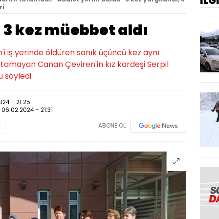
İLG
ri
, 3 kez müebbet aldı
i iş yerinde öldüren sanık üçüncü kez aynı
tutamayan Canan Çeviren'in kız kardeşi Serpil
u söyledi
024 - 21:25
:
06.02.2024 - 21:31
ABONE OL