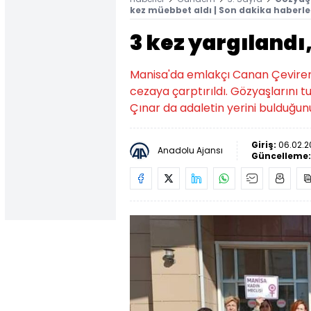
kez müebbet aldı | Son dakika haberle
3 kez yargılandı
Manisa'da emlakçı Canan Çeviren'
cezaya çarptırıldı. Gözyaşlarını 
Çınar da adaletin yerini bulduğun
Giriş:
06.02.2
Anadolu Ajansı
Güncelleme