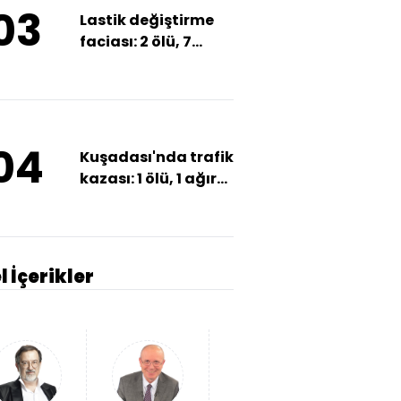
03
Lastik değiştirme
faciası: 2 ölü, 7
yaralı!
04
Kuşadası'nda trafik
kazası: 1 ölü, 1 ağır
yaralı
l İçerikler