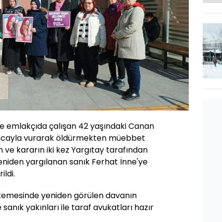
'de emlakçıda çalışan 42 yaşındaki Canan
bancayla vurarak öldürmekten müebbet
n ve kararın iki kez Yargıtay tarafından
niden yargılanan sanık Ferhat İnne'ye
ldi.
kemesinde yeniden görülen davanın
anık yakınları ile taraf avukatları hazır