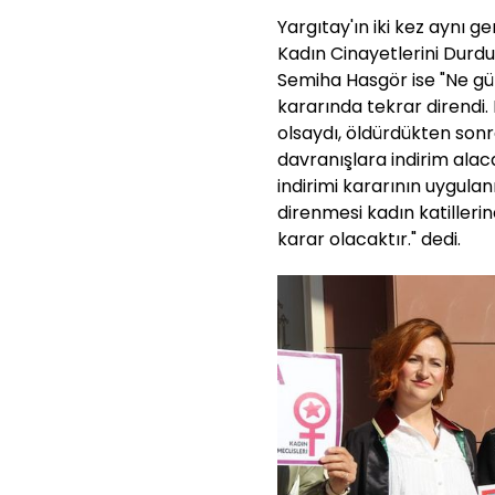
Yargıtay'ın iki kez aynı 
Kadın Cinayetlerini Durd
Semiha Hasgör ise "Ne gü
kararında tekrar direndi. 
olsaydı, öldürdükten so
davranışlara indirim alac
indirimi kararının uygu
direnmesi kadın katilleri
karar olacaktır." dedi.