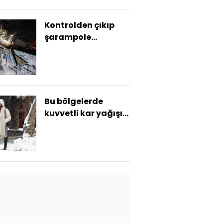
Kontrolden çıkıp
şarampole
yuvarlandı: 1 ölü, 1
yaralı
Bu bölgelerde
kuvvetli kar yağışı
ve fırtına bekleniyor