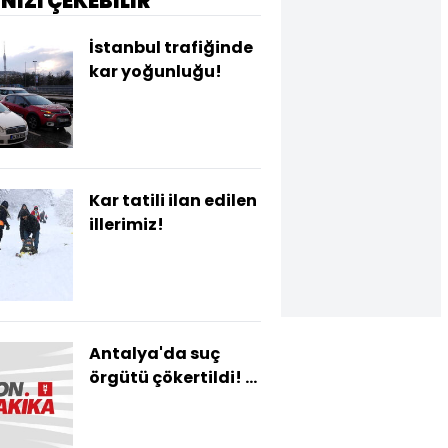
İNİZİ ÇEKEBİLİR
İstanbul trafiğinde
kar yoğunluğu!
Kar tatili ilan edilen
illerimiz!
Antalya'da suç
örgütü çökertildi! 15
gözaltı