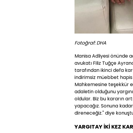
Fotoğraf: DHA
Manisa Adliyesi önünde a
avukatı Filiz Tuğçe Ayran
tarafından ikinci defa ka
indirimsiz müebbet hapis 
Mahkemesine teşekkür ed
adaletin olduğunu yargın
oldular. Biz bu kararın ar
yapacağız. Sonuna kadar a
direneceğiz." diye konuştu
YARGITAY İKİ KEZ KA