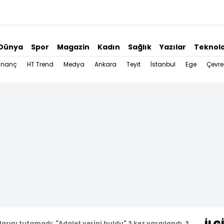
Dünya
Spor
Magazin
Kadın
Sağlık
Yazılar
Teknolo
İnanç
HT Trend
Medya
Ankara
Teyit
İstanbul
Ege
Çevre
arını tutamadı: "Adalet yerini buldu" 3 kez yargılandı, 3