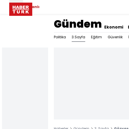
Canlı
Gündem
Ekonomi
3.Sayfa
Politika
Eğitim
Güvenlik
Haberler
Gündem
3. Sayfa
Gözyaşl