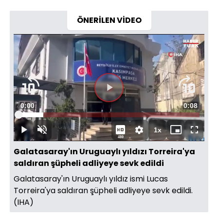
ÖNERİLEN VİDEO
Videoyu
Süre
0:00
Toplam
0:08
Oynat
Yüklendi
:
40.86%
Süre
1x
Oynat
Sesi
Oynatma
Mini
Tam
480
Aç
Hızı
oynatıcı
Ekran
Galatasaray'ın Uruguaylı yıldızı Torreira'ya
saldıran şüpheli adliyeye sevk edildi
Galatasaray'ın Uruguaylı yıldız ismi Lucas
Torreira'ya saldıran şüpheli adliyeye sevk edildi.
(IHA)