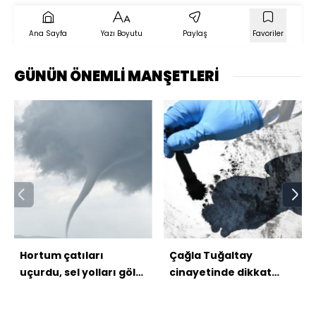
Ana Sayfa
Yazı Boyutu
Paylaş
Favoriler
GÜNÜN ÖNEMLİ MANŞETLERİ
Hortum çatıları
Çağla Tuğaltay
uçurdu, sel yolları göle
cinayetinde dikkat
çevirdi
çeken daire