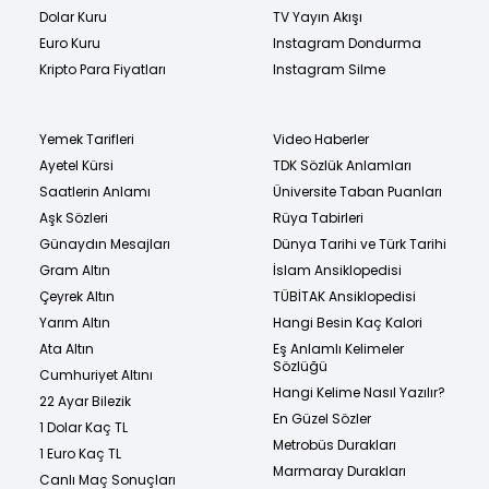
Dolar Kuru
TV Yayın Akışı
Euro Kuru
Instagram Dondurma
Kripto Para Fiyatları
Instagram Silme
Yemek Tarifleri
Video Haberler
Ayetel Kürsi
TDK Sözlük Anlamları
Saatlerin Anlamı
Üniversite Taban Puanları
Aşk Sözleri
Rüya Tabirleri
Günaydın Mesajları
Dünya Tarihi ve Türk Tarihi
Gram Altın
İslam Ansiklopedisi
Çeyrek Altın
TÜBİTAK Ansiklopedisi
Yarım Altın
Hangi Besin Kaç Kalori
Ata Altın
Eş Anlamlı Kelimeler
Sözlüğü
Cumhuriyet Altını
Hangi Kelime Nasıl Yazılır?
22 Ayar Bilezik
En Güzel Sözler
1 Dolar Kaç TL
Metrobüs Durakları
1 Euro Kaç TL
Marmaray Durakları
Canlı Maç Sonuçları