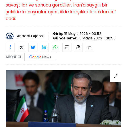
savaştılar ve sonucu gördüler. İran'a saygılı bir
şekilde konuşanlar aynı dilde karşılık alacaklardır."
dedi.
Giriş:
15 Mayıs 2026 - 00:52
Anadolu Ajansı
Güncelleme:
15 Mayıs 2026 - 00:56
ABONE OL