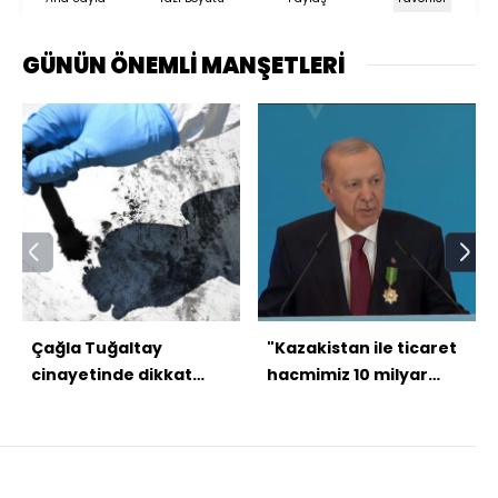
GÜNÜN ÖNEMLİ MANŞETLERİ
Çağla Tuğaltay
"Kazakistan ile ticaret
cinayetinde dikkat
hacmimiz 10 milyar
çeken daire
dolara yaklaştı"