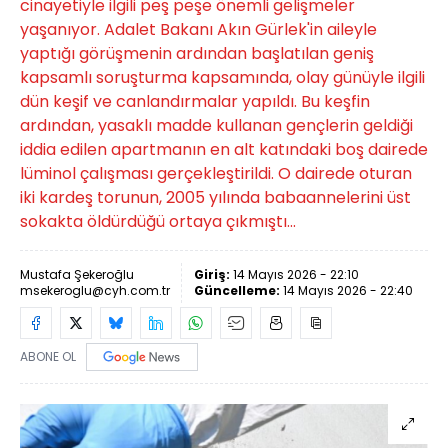
cinayetiyle ilgili peş peşe önemli gelişmeler
yaşanıyor. Adalet Bakanı Akın Gürlek'in aileyle
yaptığı görüşmenin ardından başlatılan geniş
kapsamlı soruşturma kapsamında, olay günüyle ilgili
dün keşif ve canlandırmalar yapıldı. Bu keşfin
ardından, yasaklı madde kullanan gençlerin geldiği
iddia edilen apartmanın en alt katındaki boş dairede
lüminol çalışması gerçekleştirildi. O dairede oturan
iki kardeş torunun, 2005 yılında babaannelerini üst
sokakta öldürdüğü ortaya çıkmıştı...
Mustafa Şekeroğlu
Giriş:
14 Mayıs 2026 - 22:10
msekeroglu@cyh.com.tr
Güncelleme:
14 Mayıs 2026 - 22:40
ABONE OL