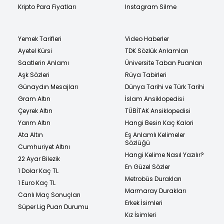
Kripto Para Fiyatları
Instagram Silme
Yemek Tarifleri
Video Haberler
Ayetel Kürsi
TDK Sözlük Anlamları
Saatlerin Anlamı
Üniversite Taban Puanları
Aşk Sözleri
Rüya Tabirleri
Günaydın Mesajları
Dünya Tarihi ve Türk Tarihi
Gram Altın
İslam Ansiklopedisi
Çeyrek Altın
TÜBİTAK Ansiklopedisi
Yarım Altın
Hangi Besin Kaç Kalori
Ata Altın
Eş Anlamlı Kelimeler
Sözlüğü
Cumhuriyet Altını
Hangi Kelime Nasıl Yazılır?
22 Ayar Bilezik
En Güzel Sözler
1 Dolar Kaç TL
Metrobüs Durakları
1 Euro Kaç TL
Marmaray Durakları
Canlı Maç Sonuçları
Erkek İsimleri
Süper Lig Puan Durumu
Kız İsimleri