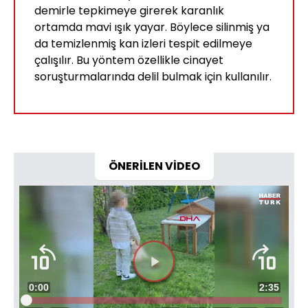
demirle tepkimeye girerek karanlık
ortamda mavi ışık yayar. Böylece silinmiş ya
da temizlenmiş kan izleri tespit edilmeye
çalışılır. Bu yöntem özellikle cinayet
soruşturmalarında delil bulmak için kullanılır.
ÖNERİLEN VİDEO
Video
Oynatıcısı
yükleniyor.
Videoyu
Süre
0:00
Toplam
2:35
Oynat
Yüklendi
: