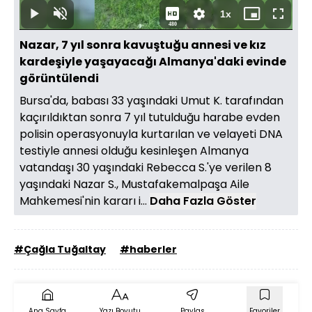
20.83%
Süre
1x
Oynat
Sesi
Oynatma
Mini
Tam
480
Aç
Hızı
oynatıcı
Ekran
Nazar, 7 yıl sonra kavuştuğu annesi ve kız
kardeşiyle yaşayacağı Almanya'daki evinde
görüntülendi
Bursa'da, babası 33 yaşındaki Umut K. tarafından
kaçırıldıktan sonra 7 yıl tutulduğu harabe evden
polisin operasyonuyla kurtarılan ve velayeti DNA
testiyle annesi olduğu kesinleşen Almanya
vatandaşı 30 yaşındaki Rebecca S.'ye verilen 8
yaşındaki Nazar S., Mustafakemalpaşa Aile
Mahkemesi'nin kararı i...
Daha Fazla Göster
#Çağla Tuğaltay
#haberler
Ana Sayfa
Yazı Boyutu
Paylaş
Favoriler