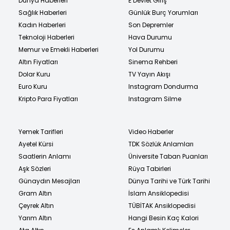
Dünya Haberleri
E Devlet Giriş
Sağlık Haberleri
Günlük Burç Yorumları
Kadın Haberleri
Son Depremler
Teknoloji Haberleri
Hava Durumu
Memur ve Emekli Haberleri
Yol Durumu
Altın Fiyatları
Sinema Rehberi
Dolar Kuru
TV Yayın Akışı
Euro Kuru
Instagram Dondurma
Kripto Para Fiyatları
Instagram Silme
Yemek Tarifleri
Video Haberler
Ayetel Kürsi
TDK Sözlük Anlamları
Saatlerin Anlamı
Üniversite Taban Puanları
Aşk Sözleri
Rüya Tabirleri
Günaydın Mesajları
Dünya Tarihi ve Türk Tarihi
Gram Altın
İslam Ansiklopedisi
Çeyrek Altın
TÜBİTAK Ansiklopedisi
Yarım Altın
Hangi Besin Kaç Kalori