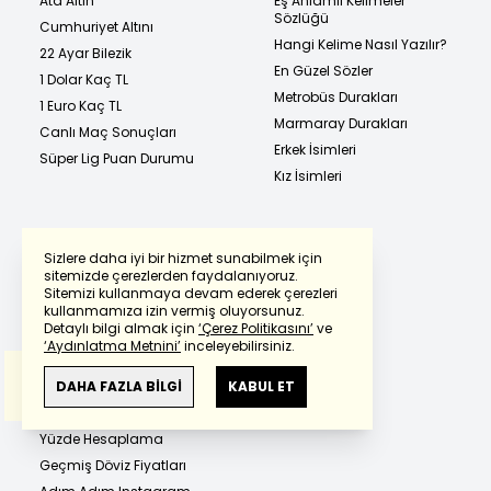
Ata Altın
Eş Anlamlı Kelimeler
Sözlüğü
Cumhuriyet Altını
Hangi Kelime Nasıl Yazılır?
22 Ayar Bilezik
En Güzel Sözler
1 Dolar Kaç TL
Metrobüs Durakları
1 Euro Kaç TL
Marmaray Durakları
Canlı Maç Sonuçları
Erkek İsimleri
Süper Lig Puan Durumu
Kız İsimleri
Atasözleri ve Anlamları
Sizlere daha iyi bir hizmet sunabilmek için
Türkçe Deyimler Sözlüğü
sitemizde çerezlerden faydalanıyoruz.
Sitemizi kullanmaya devam ederek çerezleri
Powered by
Translate
Çin Takvimi 2026 ve Bebek
kullanmamıza izin vermiş oluyorsunuz.
Cinsiyeti Hesaplama
Detaylı bilgi almak için
‘Çerez Politikasını’
ve
İETT Sefer Saatleri
‘Aydınlatma Metnini’
inceleyebilirsiniz.
Bu çeviride
Google Translete
kullanılmıştır.
Gebelik Hesaplama
Anlam ve çeviri hatalarından
haberturk.com
DAHA FAZLA BİLGİ
KABUL ET
Yükselen Burç Hesaplama
sorumlu değildir.
2026
Yüzde Hesaplama
Geçmiş Döviz Fiyatları