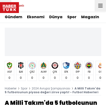
Canlı
Gündem
Ekonomi
Dünya
Spor
Magazin
ASF
BJK
ÇRZ
ALNY
ÇFK
EFK
EYP
FB
GS
0
0
0
0
0
0
0
0
0
Haberler
Spor
2024 Avrupa Şampiyonası
A Milli Takım'da
5 futbolcunun piyasa değeri zirve yaptı! - Futbol Haberleri
A Milli Takım'da 5 futbolcunun