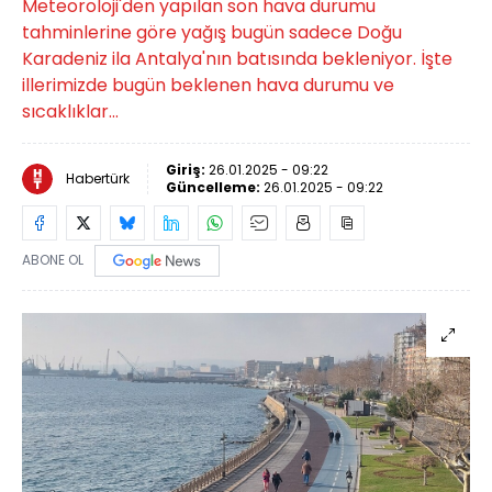
Meteoroloji'den yapılan son hava durumu
tahminlerine göre yağış bugün sadece Doğu
Karadeniz ila Antalya'nın batısında bekleniyor. İşte
illerimizde bugün beklenen hava durumu ve
sıcaklıklar...
Giriş:
26.01.2025 - 09:22
Habertürk
Güncelleme:
26.01.2025 - 09:22
ABONE OL