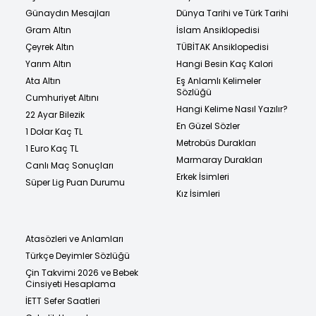
Günaydın Mesajları
Dünya Tarihi ve Türk Tarihi
Gram Altın
İslam Ansiklopedisi
Çeyrek Altın
TÜBİTAK Ansiklopedisi
Yarım Altın
Hangi Besin Kaç Kalori
Ata Altın
Eş Anlamlı Kelimeler
Sözlüğü
Cumhuriyet Altını
Hangi Kelime Nasıl Yazılır?
22 Ayar Bilezik
En Güzel Sözler
1 Dolar Kaç TL
Metrobüs Durakları
1 Euro Kaç TL
Marmaray Durakları
Canlı Maç Sonuçları
Erkek İsimleri
Süper Lig Puan Durumu
Kız İsimleri
Atasözleri ve Anlamları
Türkçe Deyimler Sözlüğü
Çin Takvimi 2026 ve Bebek
Cinsiyeti Hesaplama
İETT Sefer Saatleri