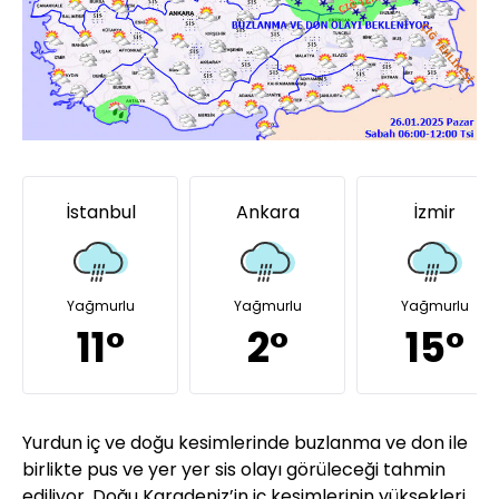
İstanbul
Ankara
İzmir
Yağmurlu
Yağmurlu
Yağmurlu
11°
2°
15°
Yurdun iç ve doğu kesimlerinde buzlanma ve don ile
birlikte pus ve yer yer sis olayı görüleceği tahmin
ediliyor. Doğu Karadeniz’in iç kesimlerinin yüksekleri