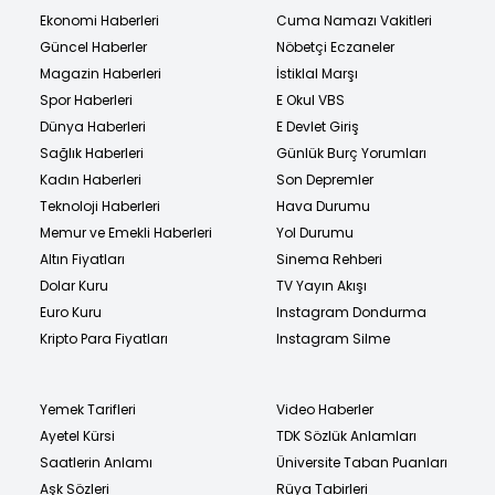
Ekonomi Haberleri
Cuma Namazı Vakitleri
Güncel Haberler
Nöbetçi Eczaneler
Magazin Haberleri
İstiklal Marşı
Spor Haberleri
E Okul VBS
Dünya Haberleri
E Devlet Giriş
Sağlık Haberleri
Günlük Burç Yorumları
Kadın Haberleri
Son Depremler
Teknoloji Haberleri
Hava Durumu
Memur ve Emekli Haberleri
Yol Durumu
Altın Fiyatları
Sinema Rehberi
Dolar Kuru
TV Yayın Akışı
Euro Kuru
Instagram Dondurma
Kripto Para Fiyatları
Instagram Silme
Yemek Tarifleri
Video Haberler
Ayetel Kürsi
TDK Sözlük Anlamları
Saatlerin Anlamı
Üniversite Taban Puanları
Aşk Sözleri
Rüya Tabirleri