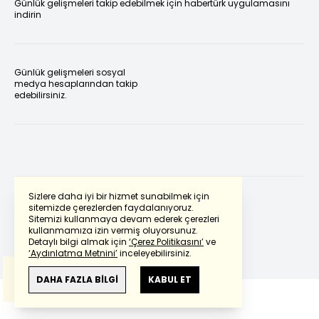
Günlük gelişmeleri takip edebilmek için habertürk uygulamasını
indirin
Günlük gelişmeleri sosyal
medya hesaplarından takip
edebilirsiniz.
Sizlere daha iyi bir hizmet sunabilmek için
sitemizde çerezlerden faydalanıyoruz.
Sitemizi kullanmaya devam ederek çerezleri
Powered by
Translate
kullanmamıza izin vermiş oluyorsunuz.
Detaylı bilgi almak için
‘Çerez Politikasını’
ve
‘Aydınlatma Metnini’
inceleyebilirsiniz.
Bu çeviride
Google Translete
kullanılmıştır.
Anlam ve çeviri hatalarından
haberturk.com
DAHA FAZLA BİLGİ
KABUL ET
sorumlu değildir.