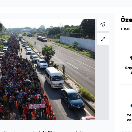
Öze
TÜMÜ
Kay
De
haf
a
bl
Ye
ve