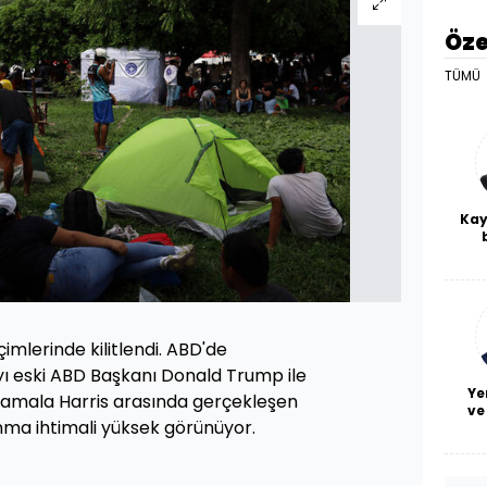
Öze
TÜMÜ
Kay
De
haf
a
bl
mlerinde kilitlendi. ABD'de
yı eski ABD Başkanı Donald Trump ile
Ye
amala Harris arasında gerçekleşen
ve
nma ihtimali yüksek görünüyor.