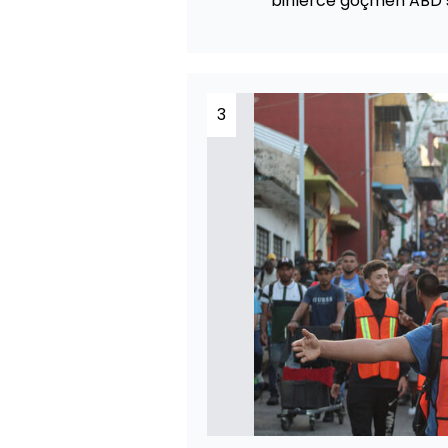
binlerce göçmen ABD sı
3