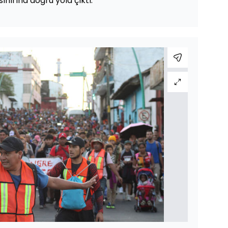
nırına doğru yola çıktı.