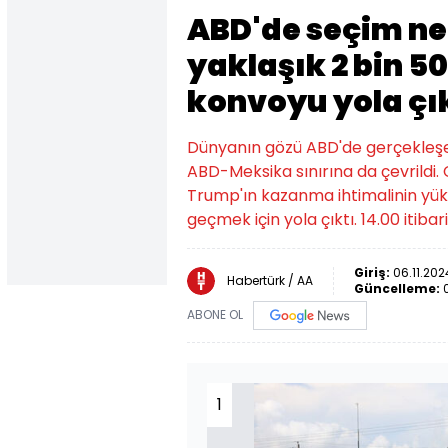
ABD'de seçim ne
yaklaşık 2 bin 5
konvoyu yola çı
Dünyanın gözü ABD'de gerçekleşe
ABD-Meksika sınırına da çevrildi.
Trump'ın kazanma ihtimalinin yü
geçmek için yola çıktı. 14.00 itib
Giriş:
06.11.2024
Habertürk / AA
Güncelleme:
ABONE OL
1