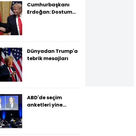
Cumhurbaşkanı
Erdoğan: Dostum
Trump'ı tebrik
ederim
Dünyadan Trump'a
tebrik mesajları
ABD'de seçim
anketleri yine
yanıldı!