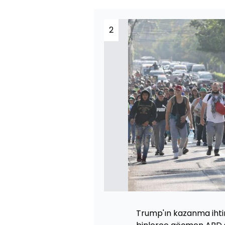
2
Trump'ın kazanma ihti