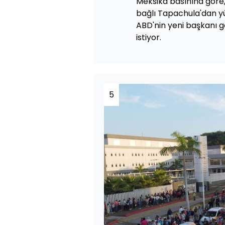
Meksika basınına göre,
bağlı Tapachula'dan y
ABD'nin yeni başkanı 
istiyor.
5