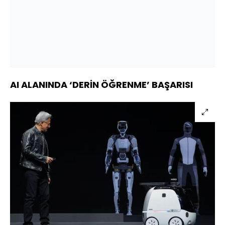
AI ALANINDA ‘DERİN ÖĞRENME’ BAŞARISI