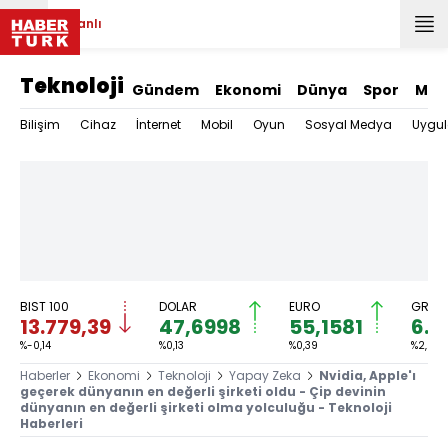
Canlı
Teknoloji
Gündem
Ekonomi
Dünya
Spor
Mag
Bilişim
Cihaz
İnternet
Mobil
Oyun
Sosyal Medya
Uygu
BIST 100
DOLAR
EURO
GRAM 
13.779,39
47,6998
55,1581
6.6
%-0,14
%0,13
%0,39
%2,59
Haberler
Ekonomi
Teknoloji
Yapay Zeka
Nvidia, Apple'ı
geçerek dünyanın en değerli şirketi oldu - Çip devinin
dünyanın en değerli şirketi olma yolculuğu - Teknoloji
Haberleri