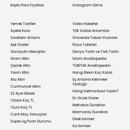
Kripto Para Fiyatları
Instagram Silme
Yemek Tarifleri
Video Haberler
Ayetel Kürsi
TDK Sözlük Anlamları
Saatlerin Anlamı
Üniversite Taban Puanları
Aşk Sözleri
Rüya Tabirleri
Günaydın Mesajları
Dünya Tarihi ve Türk Tarihi
Gram Altın
İslam Ansiklopedisi
Çeyrek Altın
TÜBİTAK Ansiklopedisi
Yarım Altın
Hangi Besin Kaç Kalori
Ata Altın
Eş Anlamlı Kelimeler
Sözlüğü
Cumhuriyet Altını
Hangi Kelime Nasıl Yazılır?
22 Ayar Bilezik
En Güzel Sözler
1 Dolar Kaç TL
Metrobüs Durakları
1 Euro Kaç TL
Marmaray Durakları
Canlı Maç Sonuçları
Erkek İsimleri
Süper Lig Puan Durumu
Kız İsimleri